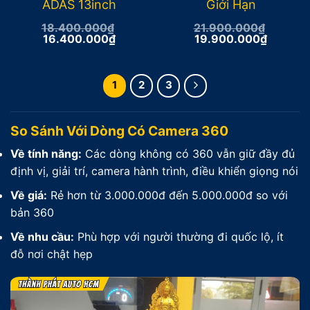
ADAS 13inch
Giới Hạn
18.400.000
₫
21.900.000
₫
Giá
Giá
Giá
Giá
16.400.000
₫
19.900.000
₫
gốc
hiện
gốc
hiện
là:
tại
là:
tại
18.400.000₫.
là:
21.900.000₫.
là:
16.400.000₫.
19.900
1
2
3
So Sánh Với Dòng Có Camera 360
Về tính năng:
Các dòng không có 360 vẫn giữ đầy đủ
định vị, giải trí, camera hành trình, điều khiển giọng nói
Về giá:
Rẻ hơn từ 3.000.000đ đến 5.000.000đ so với
bản 360
Về nhu cầu:
Phù hợp với người thường đi quốc lộ, ít
đỗ nơi chật hẹp