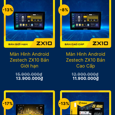
-13%
-8%
Màn Hình Android
Màn Hình Android
Zestech ZX10 Bản
Zestech ZX10 Bản
Giới hạn
Cao Cấp
15.900.000
₫
12.900.000
₫
Giá
Giá
Giá
Giá
13.900.000
₫
11.900.000
₫
gốc
hiện
gốc
hiện
là:
tại
là:
tại
15.900.000₫.
là:
12.900.000₫.
là:
13.900.000₫.
11.900.
-17%
-13%