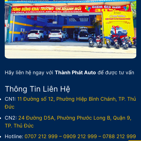
Hãy liên hệ ngay với
Thành Phát Auto
để được tư vấn
Thông Tin Liên Hệ
CN1:
11 Đường số 12, Phường Hiệp Bình Chánh, TP. Thủ
Đức
CN2:
24 Đường D5A, Phường Phước Long B, Quận 9,
TP. Thủ Đức
Hotline:
0707 212 999
–
0909 212 999
–
0788 212 999