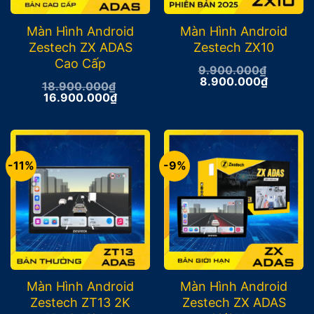
Màn Hình Android
Màn Hình Android
Zestech ZX ADAS
Zestech ZX10
Cao Cấp
9.900.000
₫
Giá
Giá
8.900.000
₫
18.900.000
₫
gốc
hiện
Giá
Giá
16.900.000
₫
là:
tại
gốc
hiện
9.900.000₫.
là:
là:
tại
8.900.0
18.900.000₫.
là:
16.900.000₫.
-11%
-9%
Màn Hình Android
Màn Hình Android
Zestech ZT13 2K
Zestech ZX ADAS