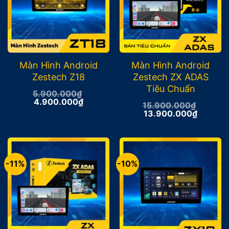
Màn Hình Android
Màn Hình Android
Zestech Z18
Zestech ZX ADAS
Tiêu Chuẩn
5.900.000
₫
Giá
Giá
4.900.000
₫
15.900.000
₫
gốc
hiện
Giá
Giá
13.900.000
₫
là:
tại
gốc
hiện
5.900.000₫.
là:
là:
tại
4.900.000₫.
15.900.000₫.
là:
13.900
-11%
-10%