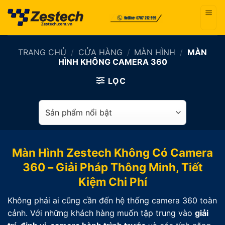
Bỏ
qua
nội
dung
TRANG CHỦ
/
CỬA HÀNG
/
MÀN HÌNH
/
MÀN
HÌNH KHÔNG CAMERA 360
LỌC
Màn Hình Zestech Không Có Camera
360 – Giải Pháp Thông Minh, Tiết
Kiệm Chi Phí
Không phải ai cũng cần đến hệ thống camera 360 toàn
cảnh. Với những khách hàng muốn tập trung vào
giải