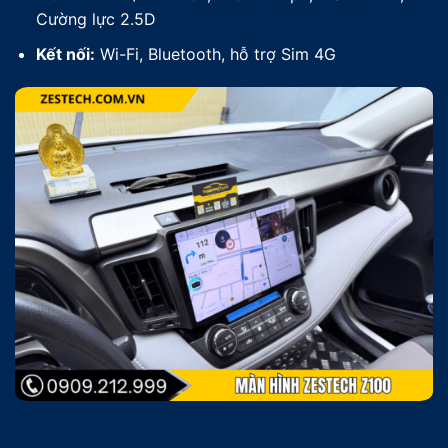
Cường lực 2.5D
Kết nối:
Wi-Fi, Bluetooth, hỗ trợ Sim 4G