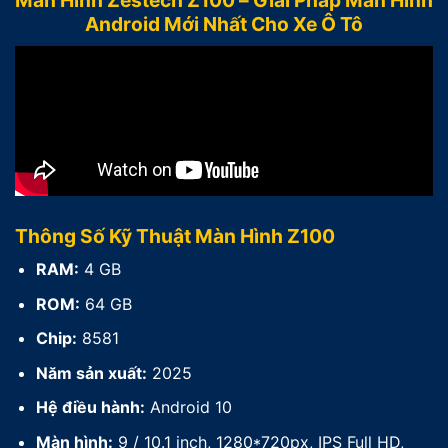
Màn Hình Zestech Z100 – Giải Pháp Màn Hình
Android Mới Nhất Cho Xe Ô Tô
Thông Số Kỹ Thuật Màn Hình Z100
RAM:
4 GB
ROM:
64 GB
Chip:
8581
Năm sản xuất:
2025
Hệ điều hành:
Android 10
Màn hình:
9 / 10.1 inch, 1280*720px, IPS Full HD,