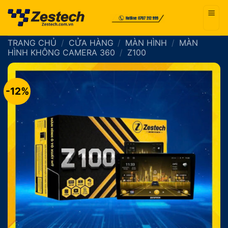
Bỏ
qua
nội
TRANG CHỦ
/
CỬA HÀNG
/
MÀN HÌNH
/
MÀN
dung
HÌNH KHÔNG CAMERA 360
/
Z100
-12%