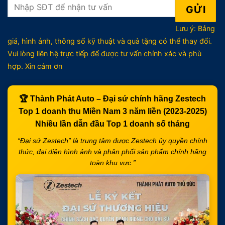
Lưu ý: Bảng
giá, hình ảnh, thông số kỹ thuật và quà tặng có thể thay đổi.
Vui lòng liên hệ trực tiếp để được tư vấn chính xác và phù
hợp. Xin cảm ơn
🏆
Thành Phát Auto – Đại sứ chính hãng Zestech
Top 1 doanh thu Miền Nam 3 năm liền (2023-2025)
Nhiều lần dẫn đầu
Top 1 doanh số tháng
“Đại sứ Zestech” là trung tâm được Zestech ủy quyền chính
thức, đại diện hình ảnh và phân phối sản phẩm chính hãng
toàn khu vực.”