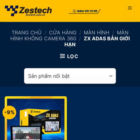
Bỏ
qua
nội
dung
TRANG CHỦ
/
CỬA HÀNG
/
MÀN HÌNH
/
MÀN
HÌNH KHÔNG CAMERA 360
/
ZX ADAS BẢN GIỚI
HẠN
LỌC
-9%