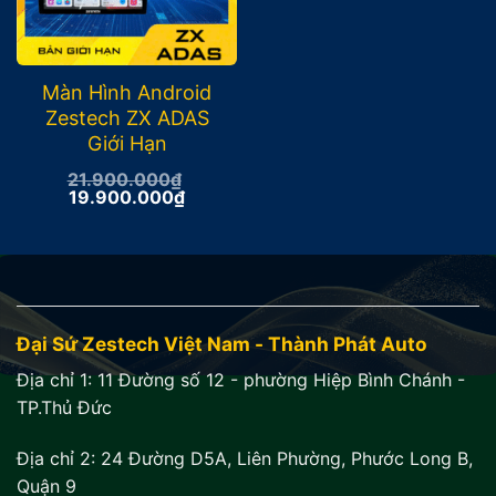
Màn Hình Android
Zestech ZX ADAS
Giới Hạn
21.900.000
₫
Giá
Giá
19.900.000
₫
gốc
hiện
là:
tại
21.900.000₫.
là:
19.900.000₫.
Đại Sứ Zestech Việt Nam - Thành Phát Auto
Địa chỉ 1:
11 Đường số 12 - phường Hiệp Bình Chánh -
TP.Thủ Đức
Địa chỉ 2:
24 Đường D5A, Liên Phường, Phước Long B,
Quận 9