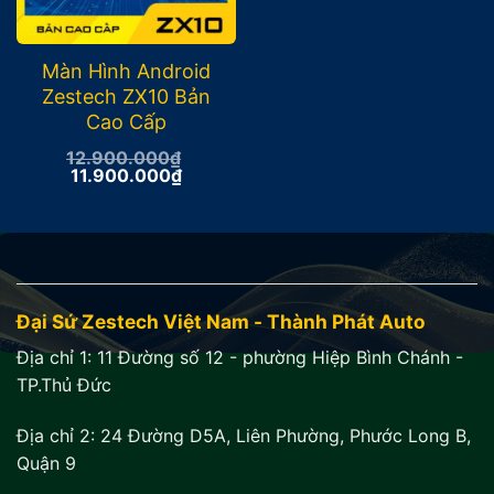
Màn Hình Android
Zestech ZX10 Bản
Cao Cấp
12.900.000
₫
Giá
Giá
11.900.000
₫
gốc
hiện
là:
tại
12.900.000₫.
là:
11.900.000₫.
Đại Sứ Zestech Việt Nam - Thành Phát Auto
Địa chỉ 1:
11 Đường số 12 - phường Hiệp Bình Chánh -
TP.Thủ Đức
Địa chỉ 2:
24 Đường D5A, Liên Phường, Phước Long B,
Quận 9