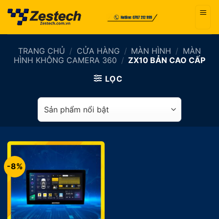
Bỏ
qua
nội
dung
TRANG CHỦ
/
CỬA HÀNG
/
MÀN HÌNH
/
MÀN
HÌNH KHÔNG CAMERA 360
/
ZX10 BẢN CAO CẤP
LỌC
-8%