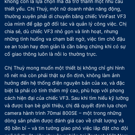
không còn là lựa chọn mà đã trở thành một nhu cầu
thiết yếu. Chị Thuỳ, một nữ doanh nhân năng động,
thường xuyên phải di chuyển bằng chiếc VinFast VF3
của mình để gặp gỡ đối tác và quản lý công việc. Chị
chia sẻ, dù chiếc VF3 nhỏ gọn và linh hoạt, nhưng
những tình huống va chạm bất ngờ, việc tìm chỗ đậu
xe an toàn hay đơn giản là cần bằng chứng khi có sự
cố giao thông luôn là nỗi lo thường trực.
Chị Thuỳ mong muốn một thiết bị không chỉ ghi hình
rõ nét mà còn phải thật sự ổn định, không làm ảnh
hưởng đến hệ thống điện nguyên bản của xe, và đặc
biệt là phải có tính thẩm mỹ cao, phù hợp với phong
cách hiện đại của chiếc VF3. Sau khi tìm hiểu kỹ lưỡng
và được bạn bè giới thiệu, chị đã quyết định lựa chọn
camera hành trình 70mai 800SE – một trong những
dòng sản phẩm được đánh giá cao về chất lượng và
độ bền bỉ – và tin tưởng giao phó việc lắp đặt cho đội