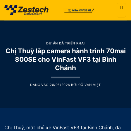
Bỏ
qua
nội
dung
DỰ ÁN ĐÃ TRIỂN KHAI
Chị Thuỳ lắp camera hành trình 70mai
800SE cho VinFast VF3 tại Bình
Chánh
ĐĂNG VÀO
28/05/2026
BỞI
ĐỖ VĂN VIỆT
Chị Thuỳ, một chủ xe VinFast VF3 tại Bình Chánh, đã