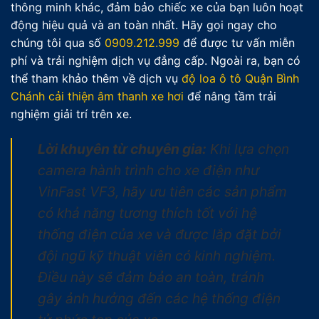
thông minh khác, đảm bảo chiếc xe của bạn luôn hoạt
động hiệu quả và an toàn nhất. Hãy gọi ngay cho
chúng tôi qua số
0909.212.999
để được tư vấn miễn
phí và trải nghiệm dịch vụ đẳng cấp. Ngoài ra, bạn có
thể tham khảo thêm về dịch vụ
độ loa ô tô Quận Bình
Chánh cải thiện âm thanh xe hơi
để nâng tầm trải
nghiệm giải trí trên xe.
Lời khuyên từ chuyên gia:
Khi lựa chọn
camera hành trình cho xe điện như
VinFast VF3, hãy ưu tiên các sản phẩm
có khả năng tương thích tốt với hệ
thống điện của xe và được lắp đặt bởi
đội ngũ kỹ thuật viên có kinh nghiệm.
Điều này sẽ đảm bảo an toàn, tránh
gây ảnh hưởng đến các hệ thống điện