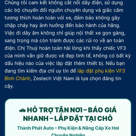
Chúng tôi cam kết không cắt nối dây điện, sử dụng
các bộ chuyển đổi nguồn chuyên dụng và giắc cắm
tương thích hoàn toàn với xe, đảm bảo không gây
chập cháy hay ảnh hưởng đến bảo hành của hãng.
Việc đi dây âm không chỉ giúp nội thất xe gọn gàng,
sang trọng mà còn tránh được các rủi ro về an toàn
điện. Chị Thuỳ hoàn toàn hài lòng khi thấy chiếc VF3
của mình vẫn giữ được vẻ đẹp tinh tế, không có bất kỳ
dấu hiệu nào của việc lắp đặt thêm thiết bị. Nếu bạn
đang tìm kiếm địa chỉ uy tín để
lắp đặt phụ kiện VF3
Bình Chánh
, Zestech Việt Nam là lựa chọn đáng tin
cậy.
🚗 HỖ TRỢ TẬN NƠI – BÁO GIÁ
NHANH – LẮP ĐẶT TẠI CHỖ
Thành Phát Auto – Phụ Kiện & Nâng Cấp Xe Hơi
Chuyên Nghiệp