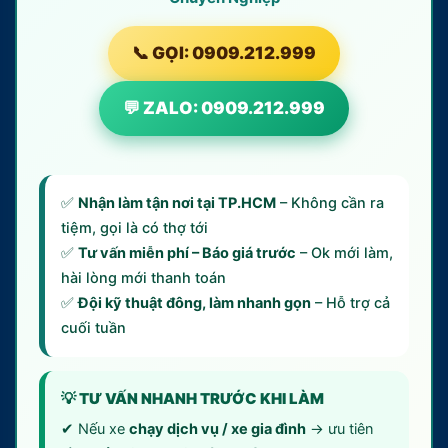
📞 GỌI: 0909.212.999
💬 ZALO: 0909.212.999
✅
Nhận làm tận nơi tại TP.HCM
– Không cần ra
tiệm, gọi là có thợ tới
✅
Tư vấn miễn phí – Báo giá trước
– Ok mới làm,
hài lòng mới thanh toán
✅
Đội kỹ thuật đông, làm nhanh gọn
– Hỗ trợ cả
cuối tuần
💡 TƯ VẤN NHANH TRƯỚC KHI LÀM
✔ Nếu xe
chạy dịch vụ / xe gia đình
→ ưu tiên