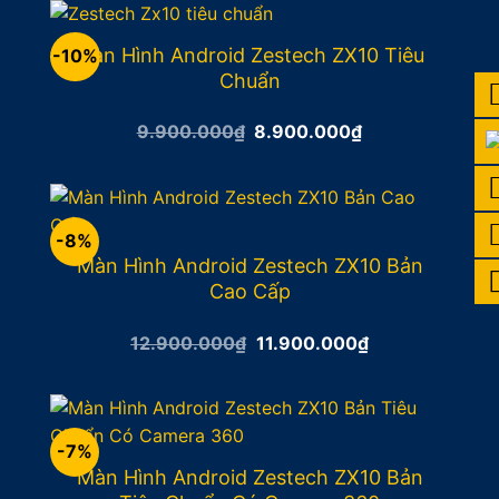
13.900.000₫.
Màn Hình Android Zestech ZX10 Tiêu
-10%
Chuẩn
Giá
Giá
9.900.000
₫
8.900.000
₫
gốc
hiện
là:
tại
9.900.000₫.
là:
8.900.000₫.
-8%
Màn Hình Android Zestech ZX10 Bản
Cao Cấp
Giá
Giá
12.900.000
₫
11.900.000
₫
gốc
hiện
là:
tại
12.900.000₫.
là:
11.900.000₫.
-7%
Màn Hình Android Zestech ZX10 Bản