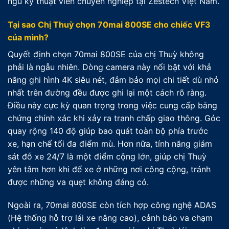
ngũ kỹ thuật viên chuyên nghiệp tại Zestech Việt Nam.
Tại sao Chị Thuỳ chọn 70mai 800SE cho chiếc VF3
của mình?
Quyết định chọn 70mai 800SE của chị Thuỳ không
phải là ngẫu nhiên. Dòng camera này nổi bật với khả
năng ghi hình 4K siêu nét, đảm bảo mọi chi tiết dù nhỏ
nhất trên đường đều được ghi lại một cách rõ ràng.
Điều này cực kỳ quan trọng trong việc cung cấp bằng
chứng chính xác khi xảy ra tranh chấp giao thông. Góc
quay rộng 140 độ giúp bao quát toàn bộ phía trước
xe, hạn chế tối đa điểm mù. Hơn nữa, tính năng giám
sát đỗ xe 24/7 là một điểm cộng lớn, giúp chị Thuỳ
yên tâm hơn khi để xe ở những nơi công cộng, tránh
được những va quẹt không đáng có.
Ngoài ra, 70mai 800SE còn tích hợp công nghệ ADAS
(Hệ thống hỗ trợ lái xe nâng cao), cảnh báo va chạm