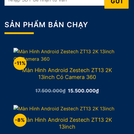
SẢN PHẨM BÁN CHẠY
-11%
Màn Hình Android Zestech ZT13 2K
13inch Có Camera 360
Giá
Giá
17.500.000
₫
15.500.000
₫
gốc
hiện
là:
tại
17.500.000₫.
là:
15.500.000₫.
Màn Hình Android Zestech ZT13 2K
-8%
13inch