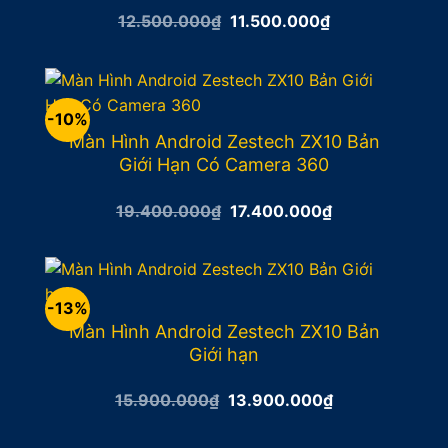
Giá
Giá
12.500.000
₫
11.500.000
₫
gốc
hiện
là:
tại
12.500.000₫.
là:
11.500.000₫.
-10%
Màn Hình Android Zestech ZX10 Bản
Giới Hạn Có Camera 360
Giá
Giá
19.400.000
₫
17.400.000
₫
gốc
hiện
là:
tại
19.400.000₫.
là:
17.400.000₫.
-13%
Màn Hình Android Zestech ZX10 Bản
Giới hạn
Giá
Giá
15.900.000
₫
13.900.000
₫
gốc
hiện
là:
tại
15.900.000₫.
là: