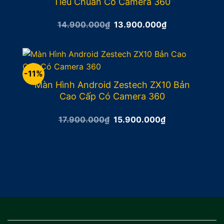
Tiêu Chuẩn Có Camera 360
Giá
Giá
14.900.000
₫
13.900.000
₫
gốc
hiện
là:
tại
14.900.000₫.
là:
13.900.000₫.
-11%
Màn Hình Android Zestech ZX10 Bản
Cao Cấp Có Camera 360
Giá
Giá
17.900.000
₫
15.900.000
₫
gốc
hiện
là:
tại
17.900.000₫.
là:
15.900.000₫.