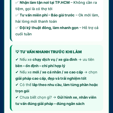
✅
Nhận làm tận nơi tại TP.HCM
– Không cần ra
tiệm, gọi là có thợ tới
✅
Tư vấn miễn phí – Báo giá trước
– Ok mới làm,
hài lòng mới thanh toán
✅
Đội kỹ thuật đông, làm nhanh gọn
– Hỗ trợ cả
cuối tuần
💡 TƯ VẤN NHANH TRƯỚC KHI LÀM
✔ Nếu xe
chạy dịch vụ / xe gia đình
→ ưu tiên
bền – ổn định – chi phí hợp lý
✔ Nếu xe
mới / xe cá nhân / xe cao cấp
→ chọn
giải pháp cao cấp, đẹp và trải nghiệm tốt
✔ Có thể
lắp theo nhu cầu, làm từng phần hoặc
trọn gói
✔ Chưa biết chọn gì? →
Gửi hình xe, nhân viên
tư vấn đúng giải pháp – đúng ngân sách