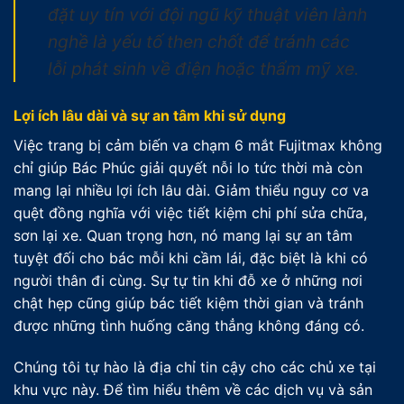
đặt uy tín với đội ngũ kỹ thuật viên lành
nghề là yếu tố then chốt để tránh các
lỗi phát sinh về điện hoặc thẩm mỹ xe.
Lợi ích lâu dài và sự an tâm khi sử dụng
Việc trang bị cảm biến va chạm 6 mắt Fujitmax không
chỉ giúp Bác Phúc giải quyết nỗi lo tức thời mà còn
mang lại nhiều lợi ích lâu dài. Giảm thiểu nguy cơ va
quệt đồng nghĩa với việc tiết kiệm chi phí sửa chữa,
sơn lại xe. Quan trọng hơn, nó mang lại sự an tâm
tuyệt đối cho bác mỗi khi cầm lái, đặc biệt là khi có
người thân đi cùng. Sự tự tin khi đỗ xe ở những nơi
chật hẹp cũng giúp bác tiết kiệm thời gian và tránh
được những tình huống căng thẳng không đáng có.
Chúng tôi tự hào là địa chỉ tin cậy cho các chủ xe tại
khu vực này. Để tìm hiểu thêm về các dịch vụ và sản