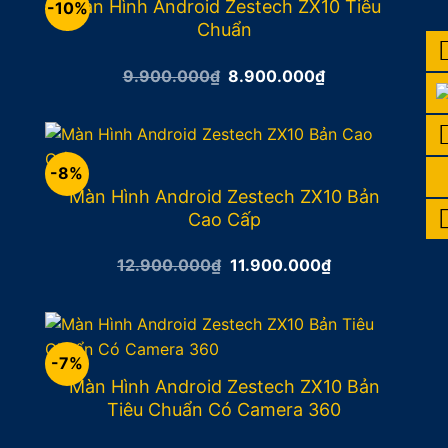
Màn Hình Android Zestech ZX10 Tiêu
-10%
Chuẩn
Giá
Giá
9.900.000
₫
8.900.000
₫
gốc
hiện
là:
tại
9.900.000₫.
là:
8.900.000₫.
-8%
Màn Hình Android Zestech ZX10 Bản
Cao Cấp
Giá
Giá
12.900.000
₫
11.900.000
₫
gốc
hiện
là:
tại
12.900.000₫.
là:
11.900.000₫.
-7%
Màn Hình Android Zestech ZX10 Bản
Tiêu Chuẩn Có Camera 360