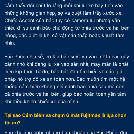
cảm thấy đôi chút lo lắng mỗi khi lùi xe hay tiến vào
những không gian hẹp, sợ va quệt làm trầy xước xe.
Chiếc Accent của bác tuy có camera lùi nhưng vẫn
thiếu đi sự cảnh báo chủ động từ phía trước và hai bên
hông, đặc biệt là khi có vật cản thấp hoặc khuất tầm
nhìn.
Bác Phúc chia sẻ, có lần bác suýt va vào một chậu cây
cảnh nhỏ khi đang lùi xe vào sân nhà, may mắn là phát
hiện kịp thời. Từ đó, bác bắt đầu tìm hiểu về các giải
pháp hỗ trợ đỗ xe an toàn hơn. Bác muốn tìm một hệ
thống cảm biến không chỉ cảnh báo phía sau mà còn
cả phía trước và hai bên, giúp bác hoàn toàn yên tâm
khi điều khiển chiếc xe của mình.
Tại sao Cảm biến va chạm 6 mắt Fujitmax là lựa chọn
tối ưu?
Sau khi lắng nghe những băn khoăn của Bác Phúc, đội