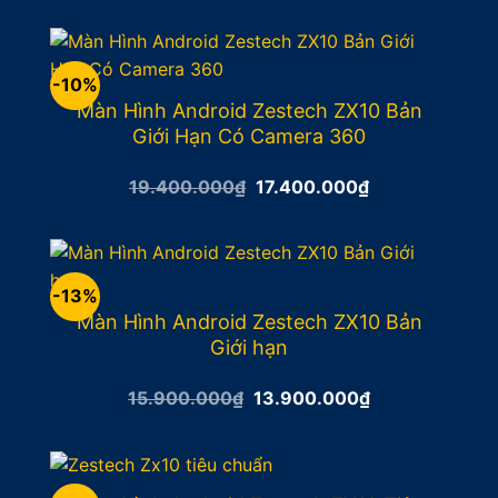
là:
tại
12.500.000₫.
là:
11.500.000₫.
-10%
Màn Hình Android Zestech ZX10 Bản
Giới Hạn Có Camera 360
Giá
Giá
19.400.000
₫
17.400.000
₫
gốc
hiện
là:
tại
19.400.000₫.
là:
17.400.000₫.
-13%
Màn Hình Android Zestech ZX10 Bản
Giới hạn
Giá
Giá
15.900.000
₫
13.900.000
₫
gốc
hiện
là:
tại
15.900.000₫.
là:
13.900.000₫.