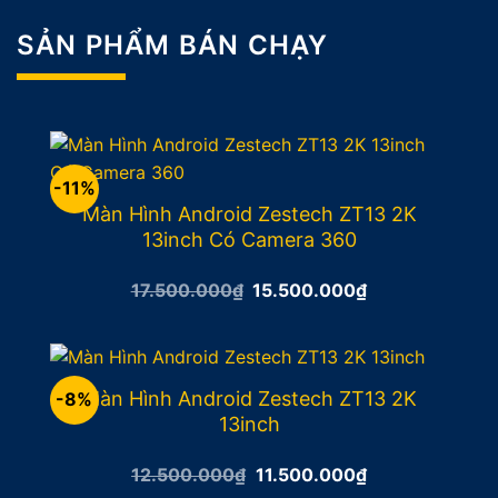
SẢN PHẨM BÁN CHẠY
-11%
Màn Hình Android Zestech ZT13 2K
13inch Có Camera 360
Giá
Giá
17.500.000
₫
15.500.000
₫
gốc
hiện
là:
tại
17.500.000₫.
là:
15.500.000₫.
Màn Hình Android Zestech ZT13 2K
-8%
13inch
Giá
Giá
12.500.000
₫
11.500.000
₫
gốc
hiện