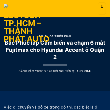
Bỏ
qua
nội
dung
DỰ ÁN ĐÃ TRIỂN KHAI
Bác Phúc lắp Cảm biến va chạm 6 mắt
Fujitmax cho Hyundai Accent ở Quận
2
ĐĂNG VÀO
28/05/2026
BỞI
NGUYỄN QUANG MINH
Việc di chuyển và đỗ xe trong đô thị, đặc biệt là ở