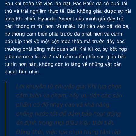
Sau khi hoàn tất việc lắp đặt, Bác Phúc đã có buổi lái
thử và trải nghiệm thực tế. Bác không giấu được sự hài
lòng khi chiếc Hyundai Accent của mình giờ đây trở
nên “thông minh” hơn rất nhiều. Khi tiến vào bãi đỗ xe,
hệ thống cảm biến phía trước đã phát hiện và cảnh
báo kịp thời về một cột mốc thấp mà trước đây bác
thường phải căng mắt quan sát. Khi lùi xe, sự kết hợp
giữa camera lùi và 2 mắt cảm biến phía sau giúp bác
tự tin hơn hẳn, không còn lo lắng về những vật cản
khuất tầm nhìn.
Lời khuyên từ chuyên gia: Khi lựa chọn
cảm biến va chạm, hãy ưu tiên các sản
phẩm có độ nhạy cao và khả năng
chống nước tốt để đảm bảo hoạt động
ổn định trong mọi điều kiện thời tiết.
Đồng thời, việc lựa chọn trung tâm lắp