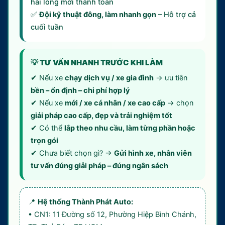
hài lòng mới thanh toán
✅
Đội kỹ thuật đông, làm nhanh gọn
– Hỗ trợ cả
cuối tuần
💡 TƯ VẤN NHANH TRƯỚC KHI LÀM
✔ Nếu xe
chạy dịch vụ / xe gia đình
→ ưu tiên
bền – ổn định – chi phí hợp lý
✔ Nếu xe
mới / xe cá nhân / xe cao cấp
→ chọn
giải pháp cao cấp, đẹp và trải nghiệm tốt
✔ Có thể
lắp theo nhu cầu, làm từng phần hoặc
trọn gói
✔ Chưa biết chọn gì? →
Gửi hình xe, nhân viên
tư vấn đúng giải pháp – đúng ngân sách
📍
Hệ thống Thành Phát Auto:
• CN1: 11 Đường số 12, Phường Hiệp Bình Chánh,