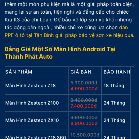
thêm một món phụ kiện mà là một giải pháp toàn diện,
mang lại sự an toàn, tiện nghi và đẳng cấp cho chiếc
Kia K3 của chị Loan. Để bảo vệ lớp sơn xe khỏi những
tác động bên ngoài, nhiều chủ xe cũng lựa chọn
dán
PPF ô tô tại Tân Bình giải pháp bảo vệ sơn xe hiệu quả
.
Bảng Giá Một Số Màn Hình Android Tại
Thành Phát Auto
SẢN PHẨM
GIÁ BÁN
BẢO HÀNH
5.900.000đ
Màn Hình Zestech Z18
18 Tháng
4.900.000đ
8.400.000đ
Màn Hình Zestech Z100
24 Tháng
7.400.000đ
9.900.000đ
Màn Hình Zestech ZX10
24 Tháng
8.900.000đ
10.500.000đ
Màn Hình Zestech Z18 360
24 Tháng