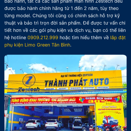
bảo hành, tất cả các sản phẩm màn hình Zestech đều
được bảo hành chính hãng từ 1 đến 2 năm, tùy theo
từng model. Chúng tôi cũng có chính sách hỗ trợ kỹ
thuật và bảo trì trọn đời sản phẩm. Để được tư vấn chi
tiết hơn về các gói phụ kiện và dịch vụ, bạn có thể liên
hệ hotline
0909.212.999
hoặc tìm hiểu thêm về
lắp đặt
phụ kiện Limo Green Tân Bình
.