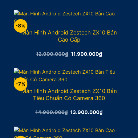
là:
tại
9.900.000₫.
là:
8.900.000₫.
-8%
Màn Hình Android Zestech ZX10 Bản
Cao Cấp
Giá
Giá
12.900.000
₫
11.900.000
₫
gốc
hiện
là:
tại
12.900.000₫.
là:
11.900.000₫.
-7%
Màn Hình Android Zestech ZX10 Bản
Tiêu Chuẩn Có Camera 360
Giá
Giá
14.900.000
₫
13.900.000
₫
gốc
hiện
là:
tại
14.900.000₫.
là:
13.900.000₫.