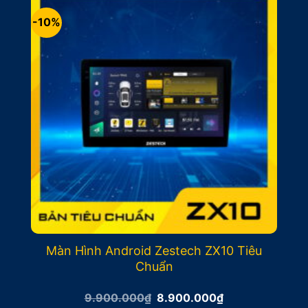
-10%
Màn Hình Android Zestech ZX10 Tiêu
Chuẩn
Giá
Giá
9.900.000
₫
8.900.000
₫
gốc
hiện