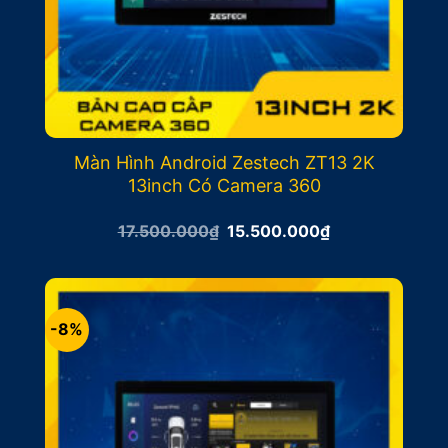
Màn Hình Android Zestech ZT13 2K
13inch Có Camera 360
Giá
Giá
17.500.000
₫
15.500.000
₫
gốc
hiện
là:
tại
17.500.000₫.
là:
15.500.000₫.
-8%