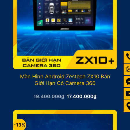
Màn Hình Android Zestech ZX10 Bản
Giới Hạn Có Camera 360
Giá
Giá
19.400.000
₫
17.400.000
₫
gốc
hiện
là:
tại
19.400.000₫.
là:
17.400.000₫.
-13%