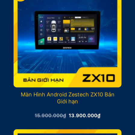
Màn Hình Android Zestech ZX10 Bản
Giới hạn
Giá
Giá
15.900.000
₫
13.900.000
₫
gốc
hiện
là:
tại
15.900.000₫.
là:
13.900.000₫.