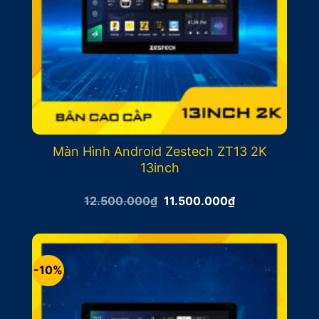
Màn Hình Android Zestech ZT13 2K
13inch
Giá
Giá
12.500.000
₫
11.500.000
₫
gốc
hiện
là:
tại
12.500.000₫.
là:
11.500.000₫.
-10%