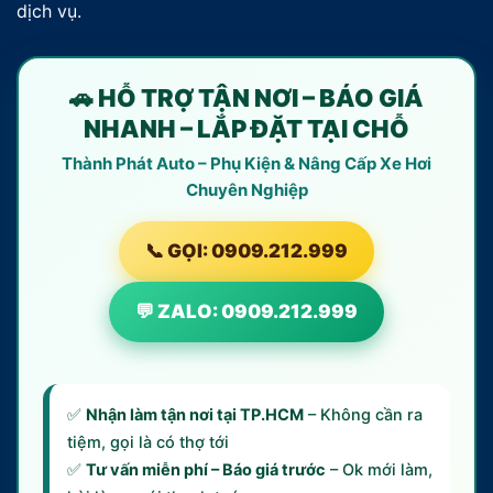
dịch vụ.
🚗 HỖ TRỢ TẬN NƠI – BÁO GIÁ
NHANH – LẮP ĐẶT TẠI CHỖ
Thành Phát Auto – Phụ Kiện & Nâng Cấp Xe Hơi
Chuyên Nghiệp
📞 GỌI: 0909.212.999
💬 ZALO: 0909.212.999
✅
Nhận làm tận nơi tại TP.HCM
– Không cần ra
tiệm, gọi là có thợ tới
✅
Tư vấn miễn phí – Báo giá trước
– Ok mới làm,