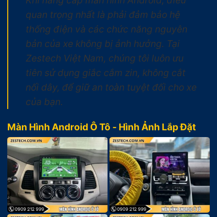
quan trọng nhất là phải đảm bảo hệ
thống điện và các chức năng nguyên
bản của xe không bị ảnh hưởng. Tại
Zestech Việt Nam, chúng tôi luôn ưu
tiên sử dụng giắc cắm zin, không cắt
nối dây, để giữ an toàn tuyệt đối cho xe
của bạn.
Màn Hình Android Ô Tô - Hình Ảnh Lắp Đặt