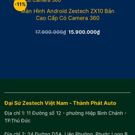
-11%
Màn Hình Android Zestech ZX10 Bản
Cao Cấp Có Camera 360
Giá
Giá
17.900.000
₫
15.900.000
₫
gốc
hiện
là:
tại
17.900.000₫.
là:
15.900.000₫.
Đại Sứ Zestech Việt Nam - Thành Phát Auto
Địa chỉ 1:
11 Đường số 12 - phường Hiệp Bình Chánh -
TP.Thủ Đức
Địa chỉ 2:
24 Đường D5A, Liên Phường, Phước Long B,