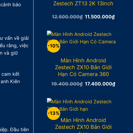
Zestech ZT13 2K 13inch
 cảnh báo
12.500.000
₫
Giá
11.500.000
₫
Giá
gốc
hiện
là:
tại
12.500.000₫.
là:
11.500.
ư vấn về giải
ểu rằng, việc
-10%
n và giữ
Màn Hình Android
Zestech ZX10 Bản Giới
Hạn Có Camera 360
i cam kết
 anh Kiên
19.400.000
₫
Giá
17.400.000
₫
Giá
gốc
hiện
là:
tại
19.400.000₫.
là:
17.400
-13%
Màn Hình Android
Zestech ZX10 Bản Giới
iệp. Đầu tiên