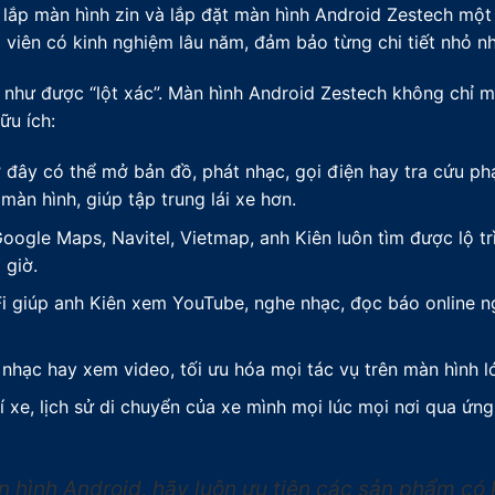
o lắp màn hình zin và lắp đặt màn hình Android Zestech một 
 viên có kinh nghiệm lâu năm, đảm bảo từng chi tiết nhỏ nh
 như được “lột xác”. Màn hình Android Zestech không chỉ m
ữu ích:
 đây có thể mở bản đồ, phát nhạc, gọi điện hay tra cứu phạ
àn hình, giúp tập trung lái xe hơn.
gle Maps, Navitel, Vietmap, anh Kiên luôn tìm được lộ trì
 giờ.
i giúp anh Kiên xem YouTube, nghe nhạc, đọc báo online ng
hạc hay xem video, tối ưu hóa mọi tác vụ trên màn hình l
í xe, lịch sử di chuyển của xe mình mọi lúc mọi nơi qua ứn
 hình Android, hãy luôn ưu tiên các sản phẩm có 