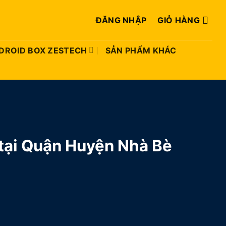
ĐĂNG NHẬP
GIỎ HÀNG
DROID BOX ZESTECH
SẢN PHẨM KHÁC
 tại Quận Huyện Nhà Bè