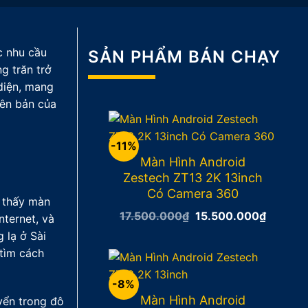
c nhu cầu
SẢN PHẨM BÁN CHẠY
g trăn trở
diện, mang
yên bản của
-11%
Màn Hình Android
Zestech ZT13 2K 13inch
Có Camera 360
 thấy màn
17.500.000
₫
Giá
15.500.000
₫
Giá
nternet, và
gốc
hiện
 lạ ở Sài
là:
tại
17.500.000₫.
là:
 tìm cách
15.500
-8%
Màn Hình Android
uyển trong đô