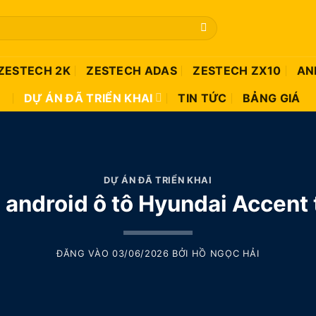
ZESTECH 2K
ZESTECH ADAS
ZESTECH ZX10
AN
DỰ ÁN ĐÃ TRIỂN KHAI
TIN TỨC
BẢNG GIÁ
DỰ ÁN ĐÃ TRIỂN KHAI
 android ô tô Hyundai Accent
ĐĂNG VÀO
03/06/2026
BỞI
HỒ NGỌC HẢI