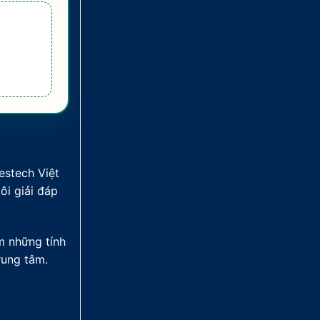
estech Việt
ôi giải đáp
m những tính
rung tâm.