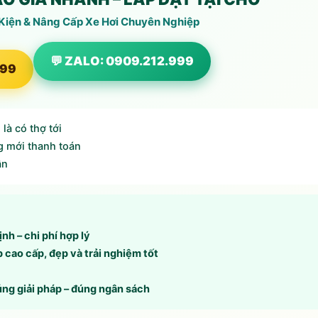
 Kiện & Nâng Cấp Xe Hơi Chuyên Nghiệp
💬 ZALO: 0909.212.999
999
là có thợ tới
g mới thanh toán
ần
ịnh – chi phí hợp lý
p cao cấp, đẹp và trải nghiệm tốt
úng giải pháp – đúng ngân sách