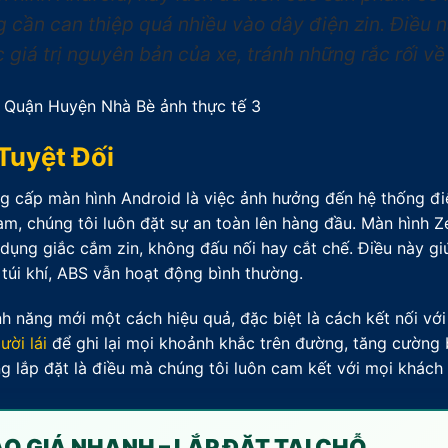
 cần can thiệp quá nhiều vào dây điện zin. Điều 
giá trị nguyên bản của xe, tránh những rắc rối về
Tuyệt Đối
ng cấp màn hình Android là việc ảnh hưởng đến hệ thống đi
am, chúng tôi luôn đặt sự an toàn lên hàng đầu. Màn hình 
 dụng giắc cắm zin, không đấu nối hay cắt chế. Điều này g
úi khí, ABS vẫn hoạt động bình thường.
 năng mới một cách hiệu quả, đặc biệt là cách kết nối với 
ười lái
để ghi lại mọi khoảnh khắc trên đường, tăng cường
ng lắp đặt là điều mà chúng tôi luôn cam kết với mọi khách
BÁO GIÁ NHANH – LẮP ĐẶT TẠI CHỖ