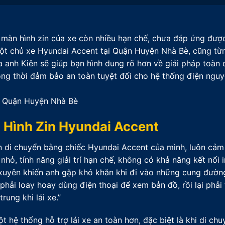
màn hình zin của xe còn nhiều hạn chế, chưa đáp ứng đượ
 một chủ xe Hyundai Accent tại Quận Huyện Nhà Bè, cũng từn
 anh Kiên sẽ giúp bạn hình dung rõ hơn về giải pháp toàn 
ồng thời đảm bảo an toàn tuyệt đối cho hệ thống điện ngu
n Hình Zin Hyundai Accent
 di chuyển bằng chiếc Hyundai Accent của mình, luôn cảm
nhỏ, tính năng giải trí hạn chế, không có khả năng kết nối i
 xuyên khiến anh gặp khó khăn khi đi vào những cung đường
i phải loay hoay dùng điện thoại để xem bản đồ, rồi lại phải
rung khi lái xe.”
t hệ thống hỗ trợ lái xe an toàn hơn, đặc biệt là khi di ch