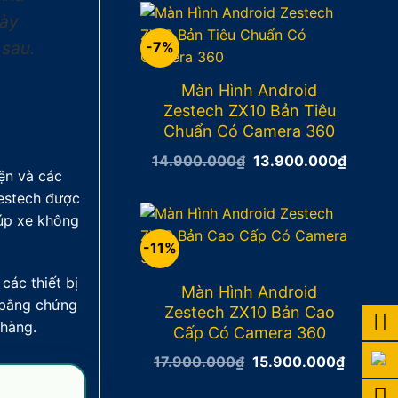
12.900.000₫.
là:
11.900
này
 sau.
-7%
Màn Hình Android
Zestech ZX10 Bản Tiêu
Chuẩn Có Camera 360
14.900.000
₫
Giá
13.900.000
₫
Giá
gốc
hiện
ện và các
là:
tại
Zestech được
14.900.000₫.
là:
13.900
iúp xe không
-11%
các thiết bị
Màn Hình Android
 bằng chứng
Zestech ZX10 Bản Cao
 hàng.
Cấp Có Camera 360
17.900.000
₫
Giá
15.900.000
₫
Giá
gốc
hiện
là:
tại