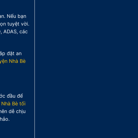
ạn. Nếu bạn
ọn tuyệt vời.
0, ADAS, các
ắp đặt an
uyện Nhà Bè
ước đầu để
 Nhà Bè tối
nên dễ chịu
hảo.