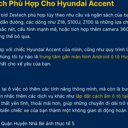
ch Phù Hợp Cho Hyundai Accent
roid Zestech phù hợp tùy theo nhu cầu và ngân sách của b
à dẫn đường, các dòng như Z18, S100J, Z100 là những lựa ch
sắc nét, cấu hình mạnh mẽ, hoặc tích hợp thêm camera 36
ng thể bỏ qua.
p với chiếc Hyundai Accent của mình, cũng như quy trình l
Chúng tôi tự hào là
trung tâm gắn màn hình Android ô tô H
hất cho xế yêu của bạn.
lại ở việc có thêm các tính năng thông minh, mà còn là b
 cân nhắc thêm các dịch vụ khác như
lắp đặt cách âm ô tô tại
hất yên tĩnh, thoải mái hơn, giúp những chuyến đi dài trở 
ẽ biến chiếc xe của bạn thành một không gian di động hoàn 