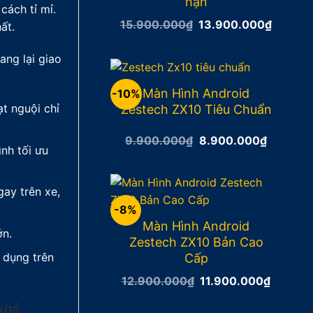
hạn
cách tỉ mỉ.
15.900.000
₫
Giá
13.900.000
₫
Giá
ất.
gốc
hiện
là:
tại
15.900.000₫.
là:
ang lại giao
13.900
Màn Hình Android
-10%
t nguội chỉ
Zestech ZX10 Tiêu Chuẩn
9.900.000
₫
Giá
8.900.000
₫
Giá
nh tối ưu
gốc
hiện
là:
tại
9.900.000₫.
là:
8.900.0
ay trên xe,
-8%
Màn Hình Android
ớn.
Zestech ZX10 Bản Cao
g dụng trên
Cấp
12.900.000
₫
Giá
11.900.000
₫
Giá
gốc
hiện
là:
tại
khả