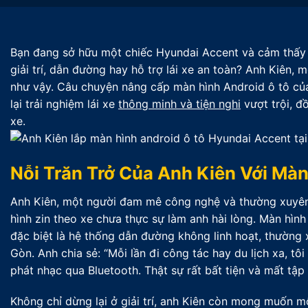
Bạn đang sở hữu một chiếc Hyundai Accent và cảm thấy 
giải trí, dẫn đường hay hỗ trợ lái xe an toàn? Anh Kiên,
như vậy. Câu chuyện nâng cấp màn hình Android ô tô của
lại trải nghiệm lái xe
thông minh và tiện nghi
vượt trội, đ
xe.
Nỗi Trăn Trở Của Anh Kiên Với Mà
Anh Kiên, một người đam mê công nghệ và thường xuyên
hình zin theo xe chưa thực sự làm anh hài lòng. Màn hình 
đặc biệt là hệ thống dẫn đường không linh hoạt, thường
Gòn. Anh chia sẻ: “Mỗi lần đi công tác hay du lịch xa, tô
phát nhạc qua Bluetooth. Thật sự rất bất tiện và mất tập t
Không chỉ dừng lại ở giải trí, anh Kiên còn mong muốn mộ