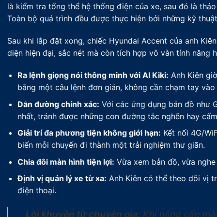
là kiểm tra tổng thể hệ thống điện của xe, sau đó là thá
Toàn bộ quá trình đều được thực hiện bởi những kỹ thuật
Sau khi lắp đặt xong, chiếc Hyundai Accent của anh Kiên
diện hiện đại, sắc nét mà còn tích hợp vô vàn tính năng h
Ra lệnh giọng nói thông minh với AI Kiki:
Anh Kiên giờ
bằng một câu lệnh đơn giản, không cần chạm tay vào m
Dẫn đường chính xác:
Với các ứng dụng bản đồ như Goo
nhất, tránh được những con đường tắc nghẽn hay cấm
Giải trí đa phương tiện không giới hạn:
Kết nối 4G/WiF
biến mỗi chuyến đi thành một trải nghiệm thư giãn.
Chia đôi màn hình tiện lợi:
Vừa xem bản đồ, vừa nghe n
Định vị quản lý xe từ xa:
Anh Kiên có thể theo dõi vị tr
điện thoại.
Lời khuyên từ chuyên gia:
Khi nâng cấp màn