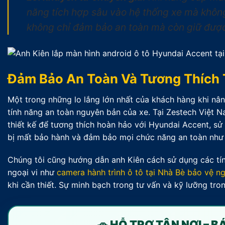
năng tích hợp sâu vào hệ thống xe mà không
không chỉ đảm bảo an toàn mà còn giữ được 
Đảm Bảo An Toàn Và Tương Thích 
Một trong những lo lắng lớn nhất của khách hàng khi nâ
tính năng an toàn nguyên bản của xe. Tại Zestech Việt N
thiết kế để tương thích hoàn hảo với Hyundai Accent, sử
bị mất bảo hành và đảm bảo mọi chức năng an toàn như t
Chúng tôi cũng hướng dẫn anh Kiên cách sử dụng các tính
ngoại vi như
camera hành trình ô tô tại Nhà Bè bảo vệ ng
khi cần thiết. Sự minh bạch trong tư vấn và kỹ lưỡng tro
🚗 HỖ TRỢ TẬN NƠI – 