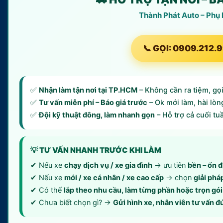
Thành Phát Auto – Phụ
📞 GỌI: 0909.212.
✅
Nhận làm tận nơi tại TP.HCM
– Không cần ra tiệm, gọi 
✅
Tư vấn miễn phí – Báo giá trước
– Ok mới làm, hài lòn
✅
Đội kỹ thuật đông, làm nhanh gọn
– Hỗ trợ cả cuối tu
💡 TƯ VẤN NHANH TRƯỚC KHI LÀM
✔ Nếu xe
chạy dịch vụ / xe gia đình
→ ưu tiên
bền – ổn đ
✔ Nếu xe
mới / xe cá nhân / xe cao cấp
→ chọn
giải phá
✔ Có thể
lắp theo nhu cầu, làm từng phần hoặc trọn gói
✔ Chưa biết chọn gì? →
Gửi hình xe, nhân viên tư vấn đ