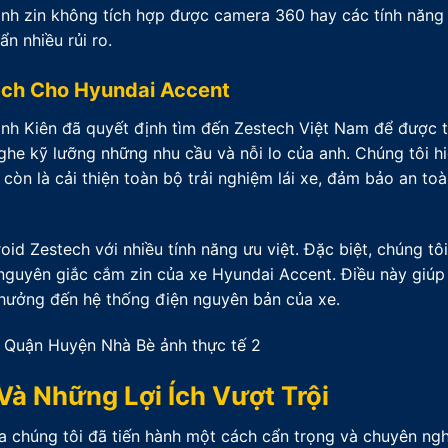
ình zin không tích hợp được camera 360 hay các tính năng
n nhiều rủi ro.
ech Cho Hyundai Accent
anh Kiên đã quyết định tìm đến Zestech Việt Nam để được t
ghe kỹ lưỡng những nhu cầu và nỗi lo của anh. Chúng tôi hi
còn là cải thiện toàn bộ trải nghiệm lái xe, đảm bảo an toà
id Zestech với nhiều tính năng ưu việt. Đặc biệt, chúng tô
ữ nguyên giắc cắm zin của xe Hyundai Accent. Điều này giúp
hưởng đến hệ thống điện nguyên bản của xe.
Và Những Lợi Ích Vượt Trội
ủa chúng tôi đã tiến hành một cách cẩn trọng và chuyên ngh