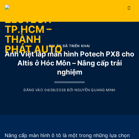
Bỏ
qua
nội
dung
DỰ ÁN ĐÃ TRIỂN KHAI
Anh Việt lắp màn hình Potech PX8 cho
Altis ở Hóc Môn – Nâng cấp trải
nghiệm
ĐĂNG VÀO
04/06/2026
BỞI
NGUYỄN QUANG MINH
Nâng cấp màn hình ô tô là một trong những lựa chọn