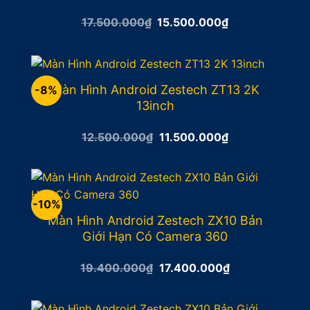
Giá
Giá
17.500.000
₫
15.500.000
₫
gốc
hiện
là:
tại
17.500.000₫.
là:
15.500.000₫.
Màn Hình Android Zestech ZT13 2K
-8%
13inch
Giá
Giá
12.500.000
₫
11.500.000
₫
gốc
hiện
là:
tại
12.500.000₫.
là:
11.500.000₫.
-10%
Màn Hình Android Zestech ZX10 Bản
Giới Hạn Có Camera 360
Giá
Giá
19.400.000
₫
17.400.000
₫
gốc
hiện
là:
tại
19.400.000₫.
là: