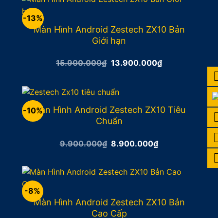
17.400.000₫.
-13%
Màn Hình Android Zestech ZX10 Bản
Giới hạn
Giá
Giá
15.900.000
₫
13.900.000
₫
gốc
hiện
là:
tại
15.900.000₫.
là:
13.900.000₫.
Màn Hình Android Zestech ZX10 Tiêu
-10%
Chuẩn
Giá
Giá
9.900.000
₫
8.900.000
₫
gốc
hiện
là:
tại
9.900.000₫.
là:
8.900.000₫.
-8%
Màn Hình Android Zestech ZX10 Bản
Cao Cấp