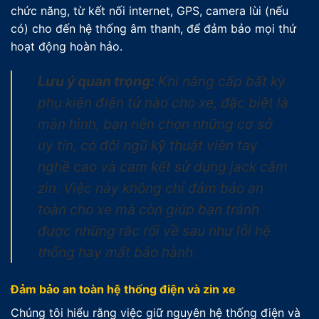
chức năng, từ kết nối internet, GPS, camera lùi (nếu
có) cho đến hệ thống âm thanh, để đảm bảo mọi thứ
hoạt động hoàn hảo.
Lưu ý quan trọng:
Khi nâng cấp bất kỳ
phụ kiện điện tử nào cho xe, đặc biệt là
màn hình, bạn nên chọn những cơ sở
uy tín, có đội ngũ kỹ thuật viên tay
nghề cao và cam kết sử dụng jack cắm
zin. Việc này không chỉ đảm bảo an
toàn cho xe mà còn giúp bạn tránh
được những rắc rối về sau như lỗi hệ
thống hay mất bảo hành.
Đảm bảo an toàn hệ thống điện và zin xe
Chúng tôi hiểu rằng việc giữ nguyên hệ thống điện và