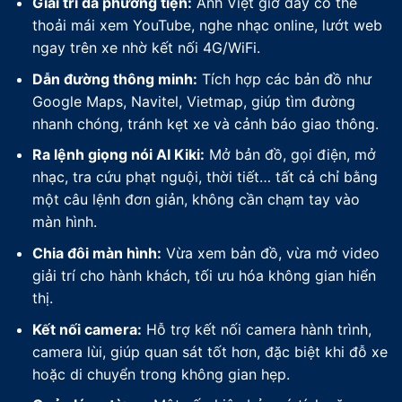
Giải trí đa phương tiện:
Anh Việt giờ đây có thể
thoải mái xem YouTube, nghe nhạc online, lướt web
ngay trên xe nhờ kết nối 4G/WiFi.
Dẫn đường thông minh:
Tích hợp các bản đồ như
Google Maps, Navitel, Vietmap, giúp tìm đường
nhanh chóng, tránh kẹt xe và cảnh báo giao thông.
Ra lệnh giọng nói AI Kiki:
Mở bản đồ, gọi điện, mở
nhạc, tra cứu phạt nguội, thời tiết… tất cả chỉ bằng
một câu lệnh đơn giản, không cần chạm tay vào
màn hình.
Chia đôi màn hình:
Vừa xem bản đồ, vừa mở video
giải trí cho hành khách, tối ưu hóa không gian hiển
thị.
Kết nối camera:
Hỗ trợ kết nối camera hành trình,
camera lùi, giúp quan sát tốt hơn, đặc biệt khi đỗ xe
hoặc di chuyển trong không gian hẹp.