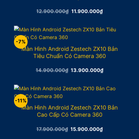
Giá
Giá
12.900.000
₫
11.900.000
₫
gốc
hiện
là:
tại
12.900.000₫.
là:
11.900.000₫.
-7%
Màn Hình Android Zestech ZX10 Bản
Tiêu Chuẩn Có Camera 360
Giá
Giá
14.900.000
₫
13.900.000
₫
gốc
hiện
là:
tại
14.900.000₫.
là:
13.900.000₫.
-11%
Màn Hình Android Zestech ZX10 Bản
Cao Cấp Có Camera 360
Giá
Giá
17.900.000
₫
15.900.000
₫
gốc
hiện
là:
tại