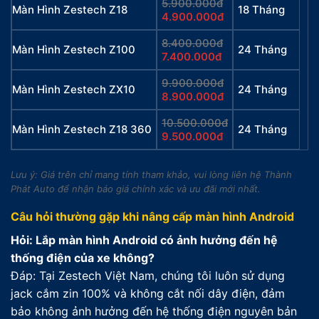
5.900.000đ
Màn Hình Zestech Z18
18 Tháng
4.900.000đ
8.400.000đ
Màn Hình Zestech Z100
24 Tháng
7.400.000đ
9.900.000đ
Màn Hình Zestech ZX10
24 Tháng
8.900.000đ
10.500.000đ
Màn Hình Zestech Z18 360
24 Tháng
9.500.000đ
Lưu ý: Giá trên chỉ mang tính tham khảo, vui lòng liên hệ Thành
Phát Auto để nhận báo giá chính xác và ưu đãi mới nhất.
Câu hỏi thường gặp khi nâng cấp màn hình Android
Hỏi: Lắp màn hình Android có ảnh hưởng đến hệ
thống điện của xe không?
Đáp: Tại Zestech Việt Nam, chúng tôi luôn sử dụng
jack cắm zin 100% và không cắt nối dây điện, đảm
bảo không ảnh hưởng đến hệ thống điện nguyên bản