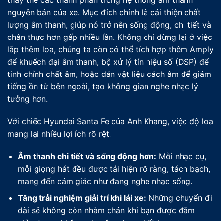
thay thế các thành phần trong hệ thống âm thanh
nguyên bản của xe. Mục đích chính là cải thiện chất
lượng âm thanh, giúp nó trở nên sống động, chi tiết và
chân thực hơn gấp nhiều lần. Không chỉ dừng lại ở việc
lắp thêm loa, chúng ta còn có thể tích hợp thêm Amply
để khuếch đại âm thanh, bộ xử lý tín hiệu số (DSP) để
tinh chỉnh chất âm, hoặc dán vật liệu cách âm để giảm
tiếng ồn từ bên ngoài, tạo không gian nghe nhạc lý
tưởng hơn.
Với chiếc Hyundai Santa Fe của Anh Khang, việc độ loa
mang lại nhiều lợi ích rõ rệt:
Âm thanh chi tiết và sống động hơn:
Mỗi nhạc cụ,
mỗi giọng hát đều được tái hiện rõ ràng, tách bạch,
mang đến cảm giác như đang nghe nhạc sống.
Tăng trải nghiệm giải trí khi lái xe:
Những chuyến đi
dài sẽ không còn nhàm chán khi bạn được đắm