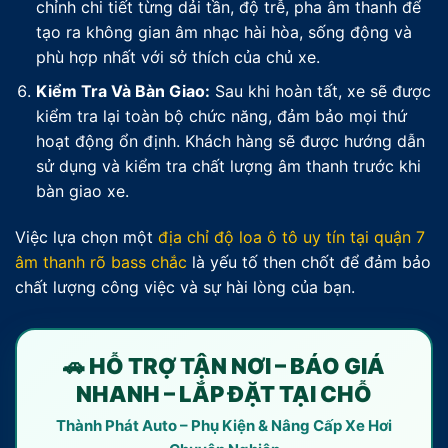
chỉnh chi tiết từng dải tần, độ trễ, pha âm thanh để
tạo ra không gian âm nhạc hài hòa, sống động và
phù hợp nhất với sở thích của chủ xe.
Kiểm Tra Và Bàn Giao:
Sau khi hoàn tất, xe sẽ được
kiểm tra lại toàn bộ chức năng, đảm bảo mọi thứ
hoạt động ổn định. Khách hàng sẽ được hướng dẫn
sử dụng và kiểm tra chất lượng âm thanh trước khi
bàn giao xe.
Việc lựa chọn một
địa chỉ độ loa ô tô uy tín tại quận 7
âm thanh rõ bass chắc
là yếu tố then chốt để đảm bảo
chất lượng công việc và sự hài lòng của bạn.
🚗 HỖ TRỢ TẬN NƠI – BÁO GIÁ
NHANH – LẮP ĐẶT TẠI CHỖ
Thành Phát Auto – Phụ Kiện & Nâng Cấp Xe Hơi