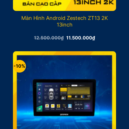
Màn Hình Android Zestech ZT13 2K
13inch
Giá
Giá
12.500.000
₫
11.500.000
₫
gốc
hiện
là:
tại
12.500.000₫.
là:
11.500.000₫.
-10%