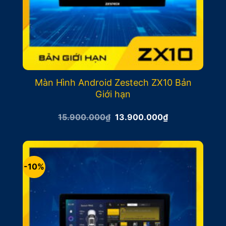
Màn Hình Android Zestech ZX10 Bản
Giới hạn
Giá
Giá
15.900.000
₫
13.900.000
₫
gốc
hiện
là:
tại
15.900.000₫.
là:
13.900.000₫.
-10%