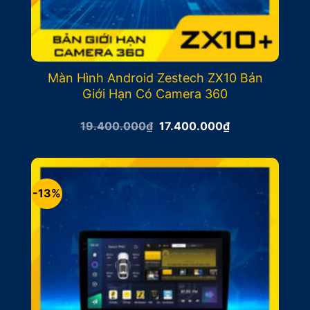
Màn Hình Android Zestech ZX10 Bản
Giới Hạn Có Camera 360
Giá
Giá
19.400.000
₫
17.400.000
₫
gốc
hiện
là:
tại
19.400.000₫.
là:
17.400.000₫.
-13%