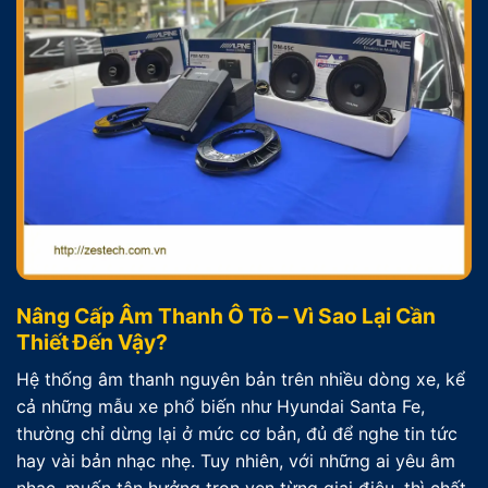
Nâng Cấp Âm Thanh Ô Tô – Vì Sao Lại Cần
Thiết Đến Vậy?
Hệ thống âm thanh nguyên bản trên nhiều dòng xe, kể
cả những mẫu xe phổ biến như Hyundai Santa Fe,
thường chỉ dừng lại ở mức cơ bản, đủ để nghe tin tức
hay vài bản nhạc nhẹ. Tuy nhiên, với những ai yêu âm
nhạc, muốn tận hưởng trọn vẹn từng giai điệu, thì chất