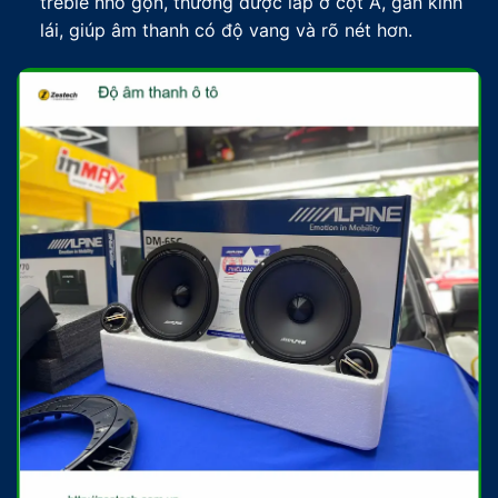
treble nhỏ gọn, thường được lắp ở cột A, gần kính
lái, giúp âm thanh có độ vang và rõ nét hơn.