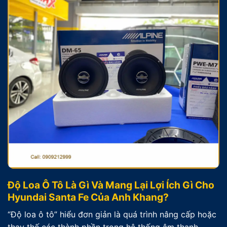
Độ Loa Ô Tô Là Gì Và Mang Lại Lợi Ích Gì Cho
Hyundai Santa Fe Của Anh Khang?
“Độ loa ô tô” hiểu đơn giản là quá trình nâng cấp hoặc