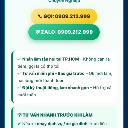
Chuyên Nghiệp
📞 GỌI: 0909.212.999
💬 ZALO: 0909.212.999
✅
Nhận làm tận nơi tại TP.HCM
– Không cần ra
tiệm, gọi là có thợ tới
✅
Tư vấn miễn phí – Báo giá trước
– Ok mới làm,
hài lòng mới thanh toán
✅
Đội kỹ thuật đông, làm nhanh gọn
– Hỗ trợ cả
cuối tuần
💡 TƯ VẤN NHANH TRƯỚC KHI LÀM
✔ Nếu xe
chạy dịch vụ / xe gia đình
→ ưu tiên