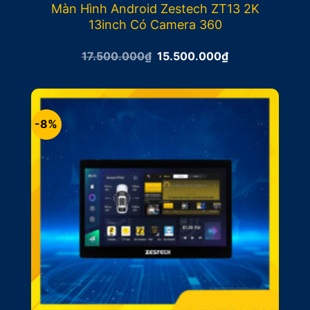
Màn Hình Android Zestech ZT13 2K
13inch Có Camera 360
Giá
Giá
17.500.000
₫
15.500.000
₫
gốc
hiện
là:
tại
17.500.000₫.
là:
15.500.000₫.
-8%