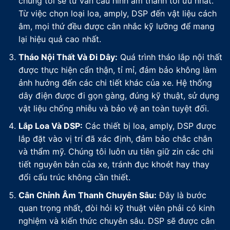
chúng tôi sẽ tư vấn cấu hình âm thanh tối ưu nhất.
Từ việc chọn loại loa, amply, DSP đến vật liệu cách
âm, mọi thứ đều được cân nhắc kỹ lưỡng để mang
lại hiệu quả cao nhất.
Tháo Nội Thất Và Đi Dây:
Quá trình tháo lắp nội thất
được thực hiện cẩn thận, tỉ mỉ, đảm bảo không làm
ảnh hưởng đến các chi tiết khác của xe. Hệ thống
dây điện được đi gọn gàng, đúng kỹ thuật, sử dụng
vật liệu chống nhiễu và bảo vệ an toàn tuyệt đối.
Lắp Loa Và DSP:
Các thiết bị loa, amply, DSP được
lắp đặt vào vị trí đã xác định, đảm bảo chắc chắn
và thẩm mỹ. Chúng tôi luôn ưu tiên giữ zin các chi
tiết nguyên bản của xe, tránh đục khoét hay thay
đổi cấu trúc không cần thiết.
Cân Chỉnh Âm Thanh Chuyên Sâu:
Đây là bước
quan trọng nhất, đòi hỏi kỹ thuật viên phải có kinh
nghiệm và kiến thức chuyên sâu. DSP sẽ được cân