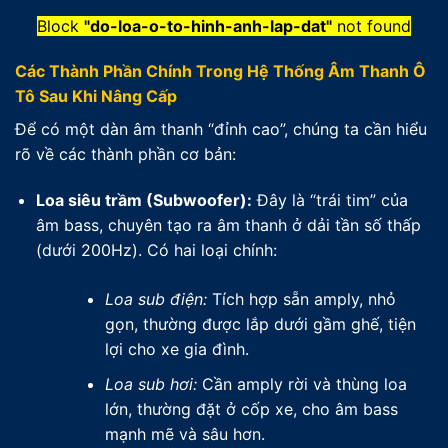
Block
"do-loa-o-to-hinh-anh-lap-dat"
not found
Các Thành Phần Chính Trong Hệ Thống Âm Thanh Ô
Tô Sau Khi Nâng Cấp
Để có một dàn âm thanh “đỉnh cao”, chúng ta cần hiểu
rõ về các thành phần cơ bản:
Loa siêu trầm (Subwoofer):
Đây là “trái tim” của
âm bass, chuyên tạo ra âm thanh ở dải tần số thấp
(dưới 200Hz). Có hai loại chính:
Loa sub điện:
Tích hợp sẵn amply, nhỏ
gọn, thường được lắp dưới gầm ghế, tiện
lợi cho xe gia đình.
Loa sub hơi:
Cần amply rời và thùng loa
lớn, thường đặt ở cốp xe, cho âm bass
mạnh mẽ và sâu hơn.