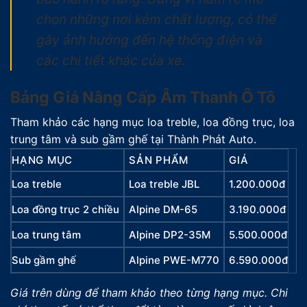
chọn những nơi kém chất lượng, có thể
gây ảnh hưởng đến hệ thống điện và
các chi tiết khác của xe.
Bảng Giá Nâng Cấp Âm Thanh Ô Tô
Tham khảo các hạng mục loa treble, loa đồng trục, loa
trung tâm và sub gầm ghế tại Thành Phát Auto.
HẠNG MỤC
SẢN PHẨM
GIÁ
Loa treble
Loa treble JBL
1.200.000đ
Loa đồng trục 2 chiều
Alpine DM-65
3.190.000đ
Loa trung tâm
Alpine DP2-35M
5.500.000đ
Sub gầm ghế
Alpine PWE-M770
6.590.000đ
Giá trên dùng để tham khảo theo từng hạng mục. Chi