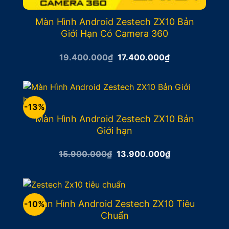
Màn Hình Android Zestech ZX10 Bản
Giới Hạn Có Camera 360
Giá
Giá
19.400.000
₫
17.400.000
₫
gốc
hiện
là:
tại
19.400.000₫.
là:
17.400.000₫.
-13%
Màn Hình Android Zestech ZX10 Bản
Giới hạn
Giá
Giá
15.900.000
₫
13.900.000
₫
gốc
hiện
là:
tại
15.900.000₫.
là:
13.900.000₫.
Màn Hình Android Zestech ZX10 Tiêu
-10%
Chuẩn