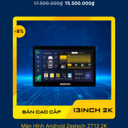
Giá
Giá
17.500.000
₫
15.500.000
₫
gốc
hiện
là:
tại
17.500.000₫.
là:
15.500.000₫.
-8%
Màn Hình Android Zestech ZT13 2K