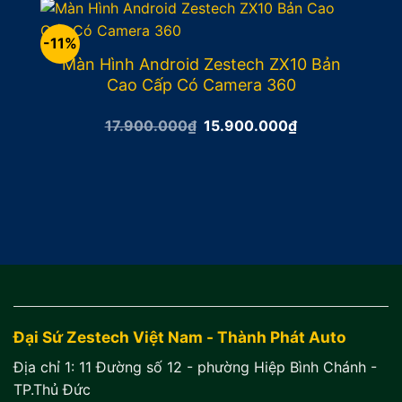
13.900.000₫.
-11%
Màn Hình Android Zestech ZX10 Bản
Cao Cấp Có Camera 360
Giá
Giá
17.900.000
₫
15.900.000
₫
gốc
hiện
là:
tại
17.900.000₫.
là:
15.900.000₫.
Đại Sứ Zestech Việt Nam - Thành Phát Auto
Địa chỉ 1:
11 Đường số 12 - phường Hiệp Bình Chánh -
TP.Thủ Đức