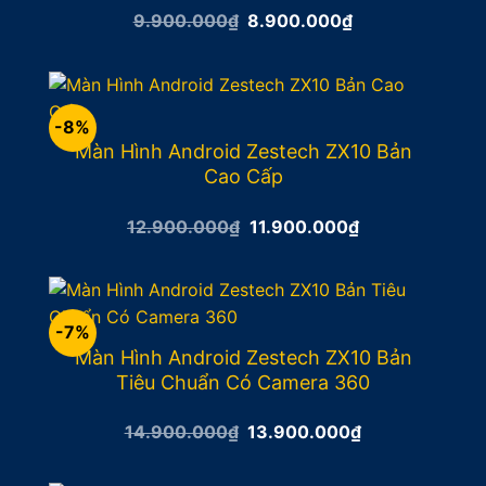
Giá
Giá
9.900.000
₫
8.900.000
₫
gốc
hiện
là:
tại
9.900.000₫.
là:
8.900.000₫.
-8%
Màn Hình Android Zestech ZX10 Bản
Cao Cấp
Giá
Giá
12.900.000
₫
11.900.000
₫
gốc
hiện
là:
tại
12.900.000₫.
là:
11.900.000₫.
-7%
Màn Hình Android Zestech ZX10 Bản
Tiêu Chuẩn Có Camera 360
Giá
Giá
14.900.000
₫
13.900.000
₫
gốc
hiện
là:
tại
14.900.000₫.
là: