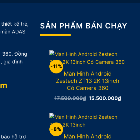
hiết kế trẻ,
SẢN PHẨM BÁN CHẠY
n, màn ADAS
a 360. Đồng
, gia đình
-11%
Màn Hình Android
Zestech ZT13 2K 13inch
âm
Có Camera 360
17.500.000
₫
Giá
15.500.000
₫
Giá
gốc
hiện
là:
tại
17.500.000₫.
là:
15.500
-8%
Màn Hình Android
 báo hỗ trợ