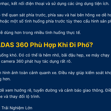
hạc, kết nối điện thoại và sử dụng các ứng dụng tiện ích.
 thể quan sát phía trước, phía sau và hai bên hông xe dễ h
oặc một số tình huống phía trước tùy theo cấu hình sản 
 dùng hơn trong nhiều tình huống thực tế.
ADAS 360 Phù Hợp Khi Đi Phố?
huống khó. Đó có thể là hẻm nhỏ, bãi đậu hẹp, xe máy chạy 
 camera 360 phát huy tác dụng rất rõ.
êm hình ảnh toàn cảnh quanh xe. Điều này giúp kiểm soát k
g hơn.
i dễ xem hướng rẽ, tuyến đường và cảnh báo giao thông. Điề
 và thay đổi lộ trình.