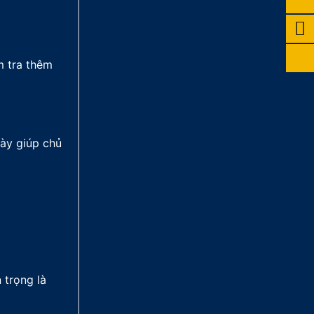
17.900.000₫.
là:
15.900
m tra thêm
này giúp chủ
 trọng là