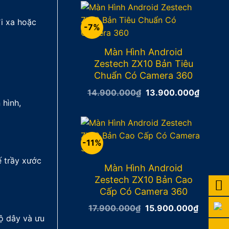
12.900.000₫.
là:
11.900
đi xa hoặc
-7%
Màn Hình Android
Zestech ZX10 Bản Tiêu
Chuẩn Có Camera 360
14.900.000
₫
Giá
13.900.000
₫
Giá
gốc
hiện
 hình,
là:
tại
14.900.000₫.
là:
13.900
-11%
 trầy xước
Màn Hình Android
Zestech ZX10 Bản Cao
Cấp Có Camera 360
17.900.000
₫
Giá
15.900.000
₫
Giá
gốc
hiện
lộ dây và ưu
là:
tại