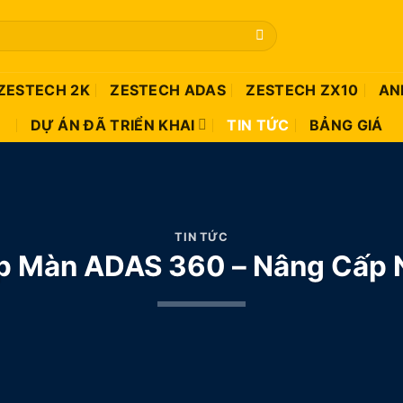
ZESTECH 2K
ZESTECH ADAS
ZESTECH ZX10
AN
DỰ ÁN ĐÃ TRIỂN KHAI
TIN TỨC
BẢNG GIÁ
TIN TỨC
p Màn ADAS 360 – Nâng Cấp 