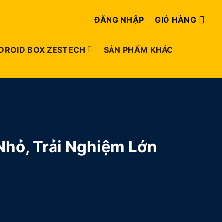
ĐĂNG NHẬP
GIỎ HÀNG
DROID BOX ZESTECH
SẢN PHẨM KHÁC
Nhỏ, Trải Nghiệm Lớn