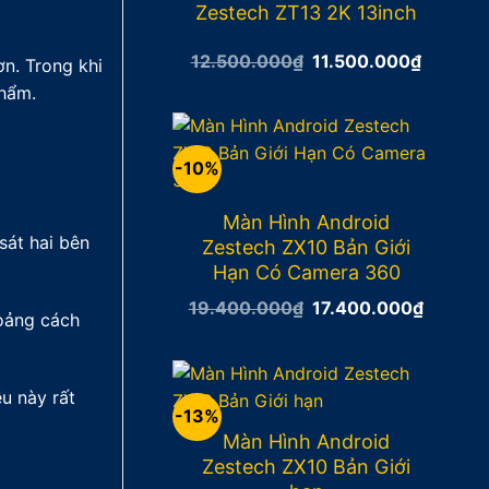
Zestech ZT13 2K 13inch
12.500.000
₫
Giá
11.500.000
₫
Giá
ơn. Trong khi
gốc
hiện
phẩm.
là:
tại
12.500.000₫.
là:
11.500.
-10%
Màn Hình Android
sát hai bên
Zestech ZX10 Bản Giới
Hạn Có Camera 360
19.400.000
₫
Giá
17.400.000
₫
Giá
hoảng cách
gốc
hiện
là:
tại
19.400.000₫.
là:
17.400
u này rất
-13%
Màn Hình Android
Zestech ZX10 Bản Giới