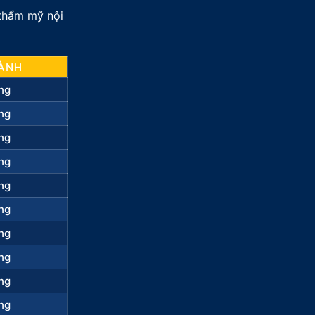
 thẩm mỹ nội
ÀNH
ng
ng
ng
ng
ng
ng
ng
ng
ng
ng