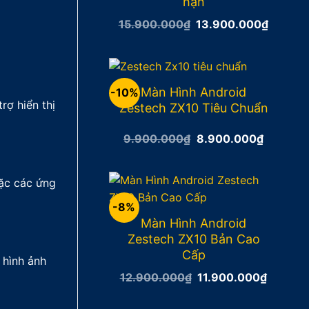
hạn
15.900.000
₫
Giá
13.900.000
₫
Giá
gốc
hiện
là:
tại
15.900.000₫.
là:
13.900
Màn Hình Android
-10%
rợ hiển thị
Zestech ZX10 Tiêu Chuẩn
9.900.000
₫
Giá
8.900.000
₫
Giá
gốc
hiện
là:
tại
9.900.000₫.
là:
oặc các ứng
8.900.0
-8%
Màn Hình Android
Zestech ZX10 Bản Cao
Cấp
 hình ảnh
12.900.000
₫
Giá
11.900.000
₫
Giá
gốc
hiện
là:
tại