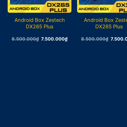
Android Box Zestech
Android Box Zest
DX265 Plus
DX265 Plus
Giá
Giá
Giá
8.500.000
₫
7.500.000
₫
8.500.000
₫
7.500.
gốc
hiện
gốc
là:
tại
là:
8.500.000₫.
là:
8.500.
7.500.000₫.