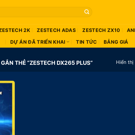
ZESTECH 2K
ZESTECH ADAS
ZESTECH ZX10
AN
DỰ ÁN ĐÃ TRIỂN KHAI
TIN TỨC
BẢNG GIÁ
Hiển thị
GẮN THẺ “ZESTECH DX265 PLUS”