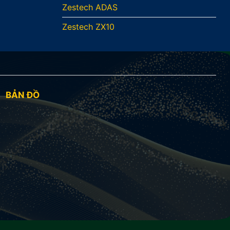
Zestech ADAS
Zestech ZX10
BẢN ĐỒ