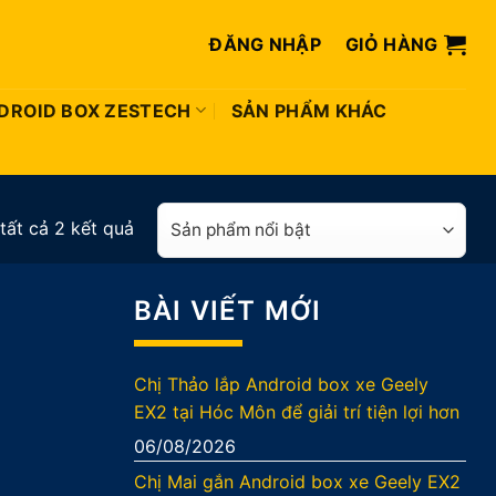
ĐĂNG NHẬP
GIỎ HÀNG
DROID BOX ZESTECH
SẢN PHẨM KHÁC
 tất cả 2 kết quả
BÀI VIẾT MỚI
Chị Thảo lắp Android box xe Geely
EX2 tại Hóc Môn để giải trí tiện lợi hơn
06/08/2026
Chị Mai gắn Android box xe Geely EX2