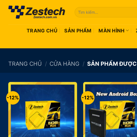
Bỏ
Tìm
qua
kiếm:
nội
dung
TRANG CHỦ
SẢN PHẨM
MÀN HÌNH
TRANG CHỦ
/
CỬA HÀNG
/
SẢN PHẨM ĐƯỢC 
-12%
-12%