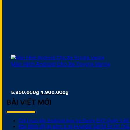
Màn Hình Android Cho Xe Toyota Venza
Giá
Giá
5.900.000
₫
4.900.000
₫
gốc
hiện
BÀI VIẾT MỚI
là:
tại
5.900.000₫.
là:
4.900.000₫.
Chị Loan lắp Android box xe Geely EX2 Quận 1 để 
Bác Minh độ bi gầm ô tô Hyundai Santa Fe tại Thủ