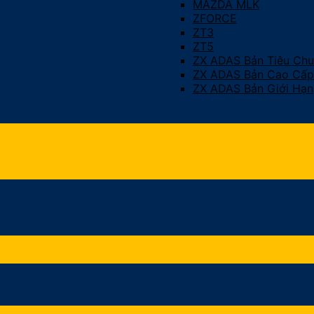
MAZDA MLK
ZFORCE
ZT3
ZT5
ZX ADAS Bản Tiêu Ch
ZX ADAS Bản Cao Cấp
ZX ADAS Bản Giới Hạn