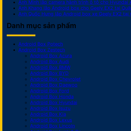
Anh Minh lắp camera hành trình ô tô cho Hyundai A
Anh Khang lắp Android box cho Geely EX2 tại Quận 
Anh Quốc Hưng lắp Android box xe Geely EX2 tại
Danh mục sản phẩm
Android Box Potech
Android Box Zestech
Android Box Acura
Android Box Audi
Android Box BMW
Android Box BYD
Android Box Chevrolet
Android Box Daewoo
Android Box Ford
Android Box Honda
Android Box Hyundai
Android Box Isuzu
Android Box Kia
Android Box Lexus
Android Box Lincoln