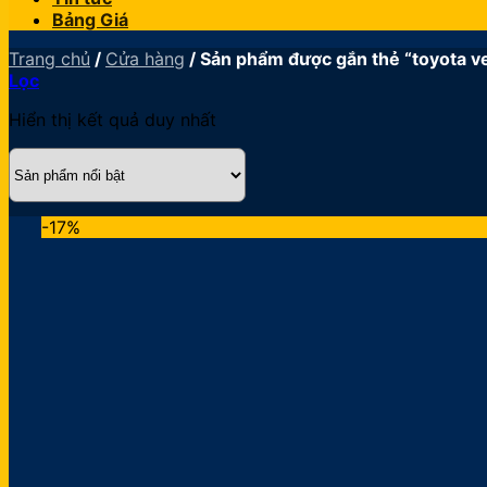
Bảng Giá
Trang chủ
/
Cửa hàng
/
Sản phẩm được gắn thẻ “toyota v
Lọc
Hiển thị kết quả duy nhất
-17%