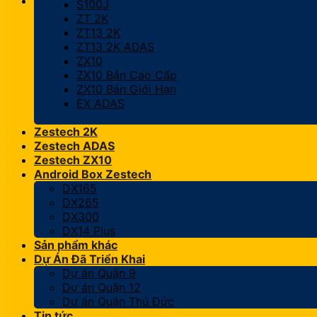
S100J
ZT 2K
ZT13 2K
ZT13 2K ADAS
ZX10
ZX10 Bản Cao Cấp
ZX10 Bản Giới Hạn
EX ADAS
Zestech 2K
Zestech ADAS
Zestech ZX10
Android Box Zestech
DX165
DX265
DX300
DX14 Plus
Sản phẩm khác
Dự Án Đã Triển Khai
Dự án Quận 9
Dự án Quận 12
Dự án Quận Thủ Đức
Tin tức