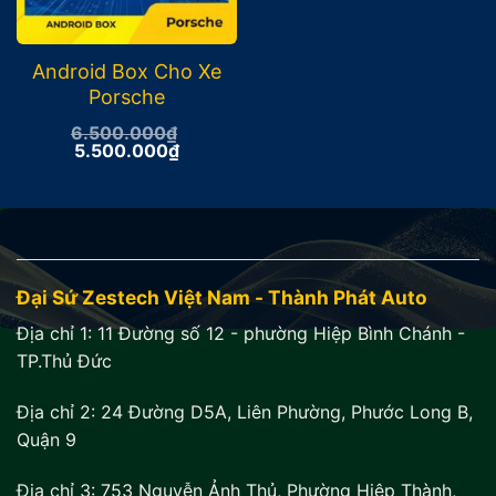
Android Box Cho Xe
Porsche
6.500.000
₫
Giá
Giá
5.500.000
₫
gốc
hiện
là:
tại
6.500.000₫.
là:
5.500.000₫.
Đại Sứ Zestech Việt Nam - Thành Phát Auto
Địa chỉ 1:
11 Đường số 12 - phường Hiệp Bình Chánh -
TP.Thủ Đức
Địa chỉ 2:
24 Đường D5A, Liên Phường, Phước Long B,
Quận 9
Địa chỉ 3:
753 Nguyễn Ảnh Thủ, Phường Hiệp Thành,