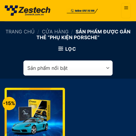
Bỏ
qua
nội
dung
TRANG CHỦ
/
CỬA HÀNG
/
SẢN PHẨM ĐƯỢC GẮN
THẺ “PHỤ KIỆN PORSCHE”
LỌC
-15%