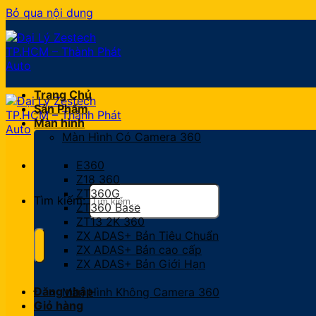
Bỏ qua nội dung
Trang Chủ
Sản Phẩm
Màn hình
Màn Hình Có Camera 360
E360
Z18 360
ZT360G
Tìm kiếm:
ZT360 Base
ZT13 2K 360
ZX ADAS+ Bản Tiêu Chuẩn
ZX ADAS+ Bản cao cấp
ZX ADAS+ Bản Giới Hạn
Đăng nhập
Màn Hình Không Camera 360
Giỏ hàng