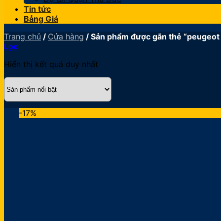
Tin tức
Bảng Giá
Trang chủ
/
Cửa hàng
/
Sản phẩm được gắn thẻ “peugeot
Lọc
Hiển thị kết quả duy nhất
-17%