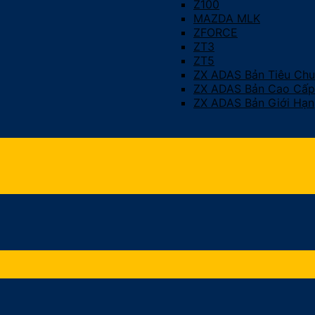
Z100
MAZDA MLK
ZFORCE
ZT3
ZT5
ZX ADAS Bản Tiêu Ch
ZX ADAS Bản Cao Cấp
ZX ADAS Bản Giới Hạn