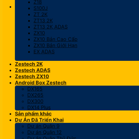
Z18
S100J
ZT 2K
ZT13 2K
ZT13 2K ADAS
ZX10
ZX10 Bản Cao Cấp
ZX10 Bản Giới Hạn
EX ADAS
Zestech 2K
Zestech ADAS
Zestech ZX10
Android Box Zestech
DX165
DX265
DX300
DX14 Plus
Sản phẩm khác
Dự Án Đã Triển Khai
Dự án Quận 9
Dự án Quận 12
Dự án Quận Thủ Đức