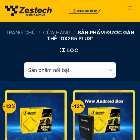
Bỏ
qua
nội
dung
TRANG CHỦ
/
CỬA HÀNG
/
SẢN PHẨM ĐƯỢC GẮN
THẺ “DX265 PLUS”
LỌC
-12%
-12%