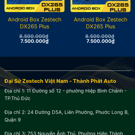
Android Box Zestech
Android Box Zestech
DX265 Plus
DX265 Plus
8.500.000
₫
8.500.000
₫
Giá
Giá
Giá
Giá
7.500.000
₫
7.500.000
₫
gốc
hiện
gốc
hiện
là:
tại
là:
tại
8.500.000₫.
là:
8.500.000₫.
là:
7.500.000₫.
7.500.0
Đại Sứ Zestech Việt Nam - Thành Phát Auto
Địa chỉ 1:
11 Đường số 12 - phường Hiệp Bình Chánh -
TP.Thủ Đức
Địa chỉ 2:
24 Đường D5A, Liên Phường, Phước Long B,
Quận 9
Địa chỉ 3:
753 Nguyễn Ảnh Thủ, Phường Hiệp Thành,