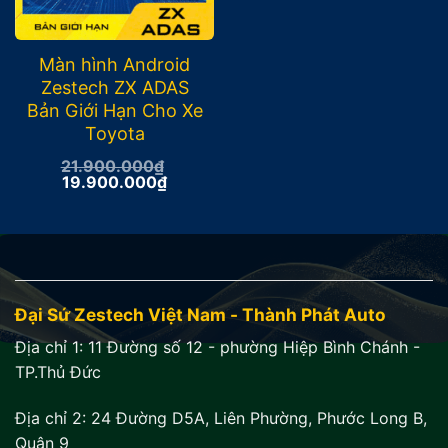
Màn hình Android
Zestech ZX ADAS
Bản Giới Hạn Cho Xe
Toyota
21.900.000
₫
Giá
Giá
19.900.000
₫
gốc
hiện
là:
tại
21.900.000₫.
là:
19.900.000₫.
Đại Sứ Zestech Việt Nam - Thành Phát Auto
Địa chỉ 1:
11 Đường số 12 - phường Hiệp Bình Chánh -
TP.Thủ Đức
Địa chỉ 2:
24 Đường D5A, Liên Phường, Phước Long B,
Quận 9