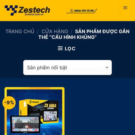
Bỏ
qua
nội
dung
TRANG CHỦ
/
CỬA HÀNG
/
SẢN PHẨM ĐƯỢC GẮN
THẺ “CẤU HÌNH KHỦNG”
LỌC
-9%