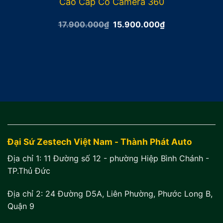
Cao Cấp Có Camera 360
Giá
Giá
17.900.000
₫
15.900.000
₫
gốc
hiện
là:
tại
17.900.000₫.
là:
15.900.000₫.
Đại Sứ Zestech Việt Nam - Thành Phát Auto
Địa chỉ 1:
11 Đường số 12 - phường Hiệp Bình Chánh -
TP.Thủ Đức
Địa chỉ 2:
24 Đường D5A, Liên Phường, Phước Long B,
Quận 9