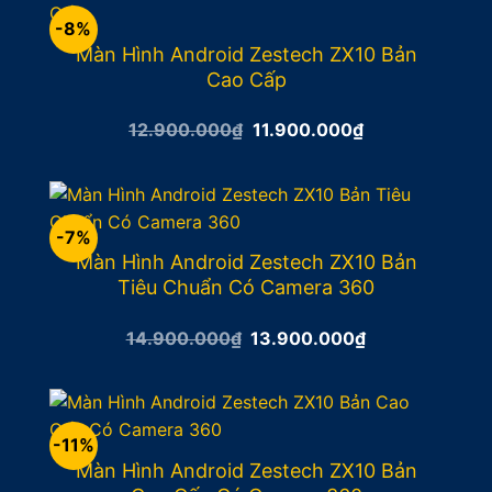
-8%
Màn Hình Android Zestech ZX10 Bản
Cao Cấp
Giá
Giá
12.900.000
₫
11.900.000
₫
gốc
hiện
là:
tại
12.900.000₫.
là:
11.900.000₫.
-7%
Màn Hình Android Zestech ZX10 Bản
Tiêu Chuẩn Có Camera 360
Giá
Giá
14.900.000
₫
13.900.000
₫
gốc
hiện
là:
tại
14.900.000₫.
là:
13.900.000₫.
-11%
Màn Hình Android Zestech ZX10 Bản