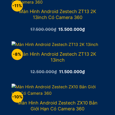
-11%
Màn Hình Android Zestech ZT13 2K
13inch Có Camera 360
Giá
Giá
17.500.000
₫
15.500.000
₫
gốc
hiện
là:
tại
17.500.000₫.
là:
15.500.000₫.
Màn Hình Android Zestech ZT13 2K
-8%
13inch
Giá
Giá
12.500.000
₫
11.500.000
₫
gốc
hiện
là:
tại
12.500.000₫.
là:
11.500.000₫.
-10%
Màn Hình Android Zestech ZX10 Bản
Giới Hạn Có Camera 360