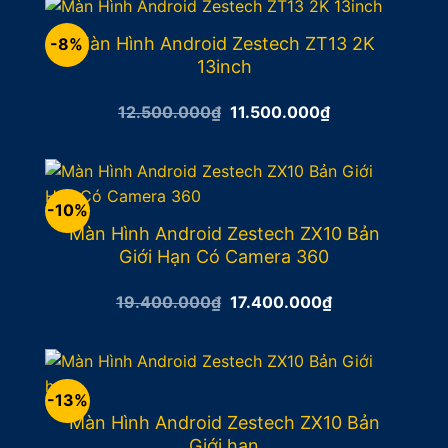
15.500.000₫.
Màn Hình Android Zestech ZT13 2K
-8%
13inch
Giá
Giá
12.500.000
₫
11.500.000
₫
gốc
hiện
là:
tại
12.500.000₫.
là:
11.500.000₫.
-10%
Màn Hình Android Zestech ZX10 Bản
Giới Hạn Có Camera 360
Giá
Giá
19.400.000
₫
17.400.000
₫
gốc
hiện
là:
tại
19.400.000₫.
là:
17.400.000₫.
-13%
Màn Hình Android Zestech ZX10 Bản
Giới hạn