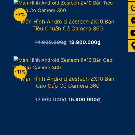
11.900.000₫.
-7%
Màn Hình Android Zestech ZX10 Bản
Tiêu Chuẩn Có Camera 360
Giá
Giá
14.900.000
₫
13.900.000
₫
gốc
hiện
là:
tại
14.900.000₫.
là:
13.900.000₫.
-11%
Màn Hình Android Zestech ZX10 Bản
Cao Cấp Có Camera 360
Giá
Giá
17.900.000
₫
15.900.000
₫
gốc
hiện
là:
tại
17.900.000₫.
là:
15.900.000₫.