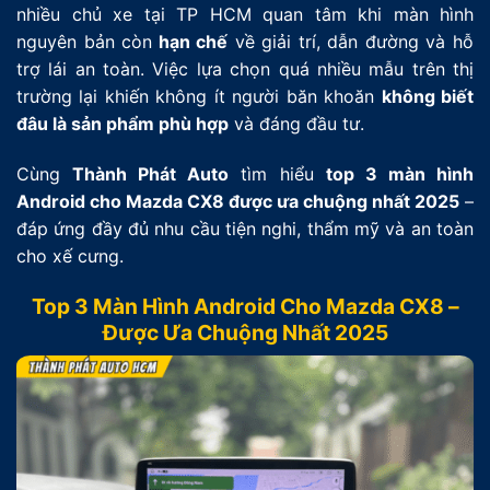
nhiều chủ xe tại TP HCM quan tâm khi màn hình
nguyên bản còn
hạn chế
về giải trí, dẫn đường và hỗ
trợ lái an toàn. Việc lựa chọn quá nhiều mẫu trên thị
trường lại khiến không ít người băn khoăn
không biết
đâu là sản phẩm phù hợp
và đáng đầu tư.
Cùng
Thành Phát Auto
tìm hiểu
top 3 màn hình
Android cho Mazda CX8 được ưa chuộng nhất 2025
–
đáp ứng đầy đủ nhu cầu tiện nghi, thẩm mỹ và an toàn
cho xế cưng.
Top 3 Màn Hình Android Cho Mazda CX8 –
Được Ưa Chuộng Nhất 2025