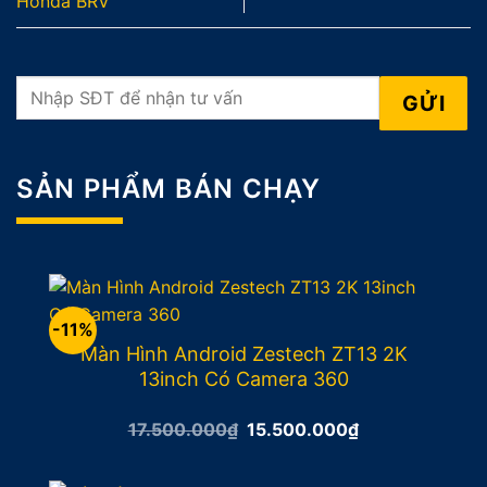
Honda BRV
SẢN PHẨM BÁN CHẠY
-11%
Màn Hình Android Zestech ZT13 2K
13inch Có Camera 360
Giá
Giá
17.500.000
₫
15.500.000
₫
gốc
hiện
là:
tại
17.500.000₫.
là: