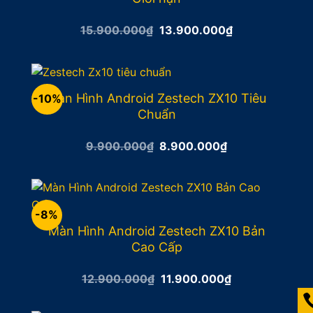
Giá
Giá
15.900.000
₫
13.900.000
₫
gốc
hiện
là:
tại
15.900.000₫.
là:
13.900.000₫.
Màn Hình Android Zestech ZX10 Tiêu
-10%
Chuẩn
Giá
Giá
9.900.000
₫
8.900.000
₫
gốc
hiện
là:
tại
9.900.000₫.
là:
8.900.000₫.
-8%
Màn Hình Android Zestech ZX10 Bản
Cao Cấp
Giá
Giá
12.900.000
₫
11.900.000
₫
gốc
hiện
là:
tại
12.900.000₫.
là: