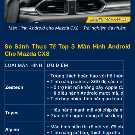
Màn Hình Android cho Mazda CX8 – Trải nghiệm đa nhiệm
So Sánh Thực Tế Top 3 Màn Hình Android
Cho Mazda CX8
LOẠI MÀN HÌNH
ƯU ĐIỂM
– Tương thích hoàn hảo với hệ thống xe
– Tính năng camera 360 độ sắc nét giúp
Zestech
– Hỗ trợ kết nối không dây Apple CarPla
– Hệ điều hành Android mượt mà, dễ sử
– Tích hợp nhiều tính năng an toàn như
– Hiệu năng mạnh mẽ với chip đa nhân,
Teyes
– Giao diện người dùng dễ sử dụng
– Màn hình hiển thị rõ nét với độ phân gi
Alpine
– Tính năng cơ bản, thích hợp cho những