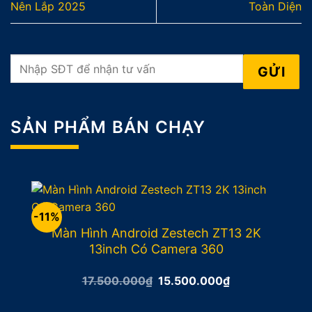
Nên Lắp 2025
Toàn Diện
SẢN PHẨM BÁN CHẠY
-11%
Màn Hình Android Zestech ZT13 2K
13inch Có Camera 360
Giá
Giá
17.500.000
₫
15.500.000
₫
gốc
hiện
là:
tại