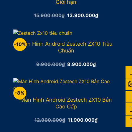
Giới hạn
Giá
Giá
15.900.000
₫
13.900.000
₫
gốc
hiện
là:
tại
15.900.000₫.
là:
13.900.000₫.
Màn Hình Android Zestech ZX10 Tiêu
-10%
Chuẩn
Giá
Giá
9.900.000
₫
8.900.000
₫
gốc
hiện
là:
tại
9.900.000₫.
là:
8.900.000₫.
-8%
Màn Hình Android Zestech ZX10 Bản
Cao Cấp
Giá
Giá
12.900.000
₫
11.900.000
₫
gốc
hiện
là:
tại