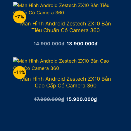
12.900.000₫.
là:
11.900.000₫.
-7%
Màn Hình Android Zestech ZX10 Bản
Tiêu Chuẩn Có Camera 360
Giá
Giá
14.900.000
₫
13.900.000
₫
gốc
hiện
là:
tại
14.900.000₫.
là:
13.900.000₫.
-11%
Màn Hình Android Zestech ZX10 Bản
Cao Cấp Có Camera 360
Giá
Giá
17.900.000
₫
15.900.000
₫
gốc
hiện
là:
tại
17.900.000₫.
là:
15.900.000₫.