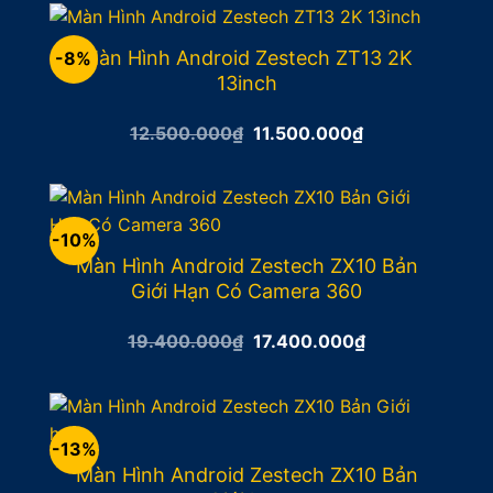
17.500.000₫.
là:
15.500.000₫.
Màn Hình Android Zestech ZT13 2K
-8%
13inch
Giá
Giá
12.500.000
₫
11.500.000
₫
gốc
hiện
là:
tại
12.500.000₫.
là:
11.500.000₫.
-10%
Màn Hình Android Zestech ZX10 Bản
Giới Hạn Có Camera 360
Giá
Giá
19.400.000
₫
17.400.000
₫
gốc
hiện
là:
tại
19.400.000₫.
là:
17.400.000₫.
-13%
Màn Hình Android Zestech ZX10 Bản