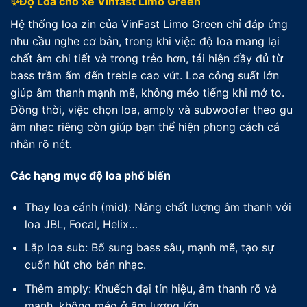
✨Độ Loa cho xe Vinfast Limo Green
Hệ thống loa zin của VinFast Limo Green chỉ đáp ứng
nhu cầu nghe cơ bản, trong khi việc độ loa mang lại
chất âm chi tiết và trong trẻo hơn, tái hiện đầy đủ từ
bass trầm ấm đến treble cao vút. Loa công suất lớn
giúp âm thanh mạnh mẽ, không méo tiếng khi mở to.
Đồng thời, việc chọn loa, amply và subwoofer theo gu
âm nhạc riêng còn giúp bạn thể hiện phong cách cá
nhân rõ nét.
Các hạng mục độ loa phổ biến
Thay loa cánh (mid): Nâng chất lượng âm thanh với
loa JBL, Focal, Helix…
Lắp loa sub: Bổ sung bass sâu, mạnh mẽ, tạo sự
cuốn hút cho bản nhạc.
Thêm amply: Khuếch đại tín hiệu, âm thanh rõ và
mạnh, không méo ở âm lượng lớn.