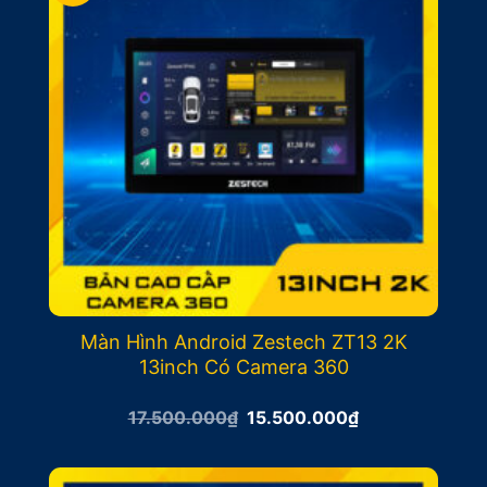
Màn Hình Android Zestech ZT13 2K
13inch Có Camera 360
Giá
Giá
17.500.000
₫
15.500.000
₫
gốc
hiện
là:
tại
17.500.000₫.
là:
15.500.000₫.