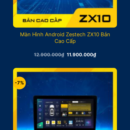
Màn Hình Android Zestech ZX10 Bản
Cao Cấp
Giá
Giá
12.900.000
₫
11.900.000
₫
gốc
hiện
là:
tại
12.900.000₫.
là:
11.900.000₫.
-7%