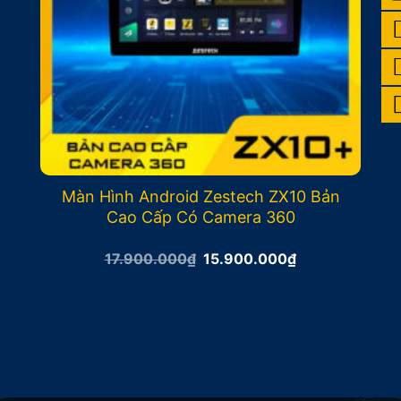
Màn Hình Android Zestech ZX10 Bản
Cao Cấp Có Camera 360
Giá
Giá
17.900.000
₫
15.900.000
₫
gốc
hiện
là:
tại
17.900.000₫.
là:
15.900.000₫.