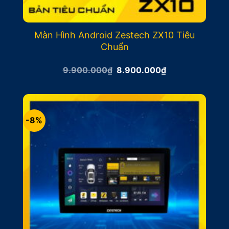
Màn Hình Android Zestech ZX10 Tiêu
Chuẩn
Giá
Giá
9.900.000
₫
8.900.000
₫
gốc
hiện
là:
tại
9.900.000₫.
là:
8.900.000₫.
-8%