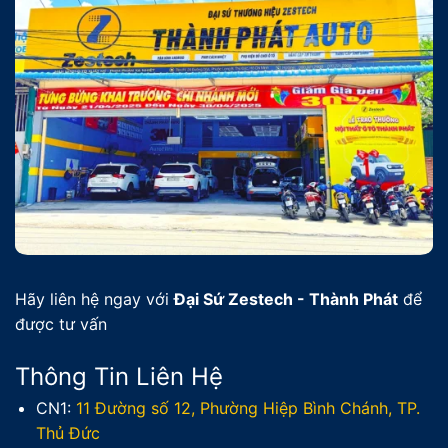
Hãy liên hệ ngay với
Đại Sứ Zestech - Thành Phát
để
được tư vấn
Thông Tin Liên Hệ
CN1:
11 Đường số 12, Phường Hiệp Bình Chánh, TP.
Thủ Đức