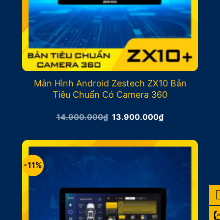
Màn Hình Android Zestech ZX10 Bản
Tiêu Chuẩn Có Camera 360
Giá
Giá
14.900.000
₫
13.900.000
₫
gốc
hiện
là:
tại
14.900.000₫.
là:
13.900.000₫.
-11%