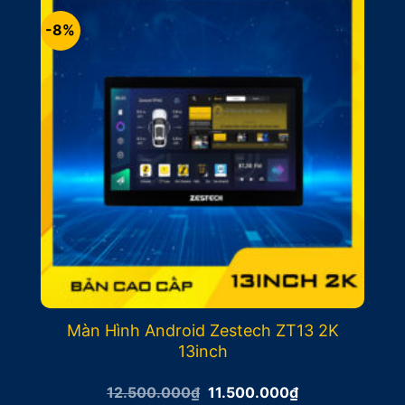
-8%
Màn Hình Android Zestech ZT13 2K
13inch
Giá
Giá
12.500.000
₫
11.500.000
₫