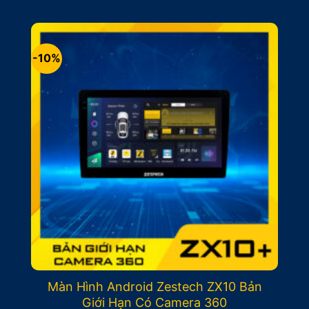
gốc
hiện
là:
tại
12.500.000₫.
là:
11.500.000₫.
-10%
Màn Hình Android Zestech ZX10 Bản
Giới Hạn Có Camera 360