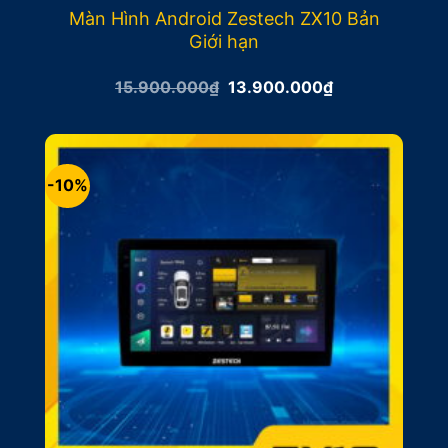
Màn Hình Android Zestech ZX10 Bản
Giới hạn
Giá
Giá
15.900.000
₫
13.900.000
₫
gốc
hiện
là:
tại
15.900.000₫.
là:
13.900.000₫.
-10%