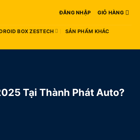
ĐĂNG NHẬP
GIỎ HÀNG
DROID BOX ZESTECH
SẢN PHẨM KHÁC
2025 Tại Thành Phát Auto?