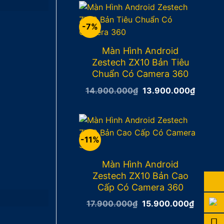
12.900.000₫.
là:
11.900
-7%
Màn Hình Android
Zestech ZX10 Bản Tiêu
Chuẩn Có Camera 360
Giá
Giá
14.900.000
₫
13.900.000
₫
gốc
hiện
là:
tại
14.900.000₫.
là:
13.900
-11%
Màn Hình Android
Zestech ZX10 Bản Cao
Cấp Có Camera 360
Giá
Giá
17.900.000
₫
15.900.000
₫
gốc
hiện
là:
tại