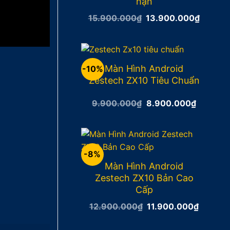
hạn
Giá
Giá
15.900.000
₫
13.900.000
₫
gốc
hiện
là:
tại
15.900.000₫.
là:
13.900
Màn Hình Android
-10%
Zestech ZX10 Tiêu Chuẩn
Giá
Giá
9.900.000
₫
8.900.000
₫
gốc
hiện
là:
tại
9.900.000₫.
là:
8.900.0
-8%
Màn Hình Android
Zestech ZX10 Bản Cao
Cấp
Giá
Giá
12.900.000
₫
11.900.000
₫
gốc
hiện
là:
tại