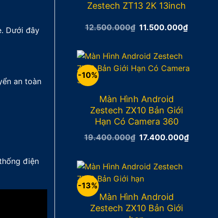
Zestech ZT13 2K 13inch
Giá
Giá
12.500.000
₫
11.500.000
₫
e. Dưới đây
gốc
hiện
là:
tại
12.500.000₫.
là:
11.500.
-10%
yển an toàn
Màn Hình Android
Zestech ZX10 Bản Giới
Hạn Có Camera 360
Giá
Giá
19.400.000
₫
17.400.000
₫
gốc
hiện
là:
tại
19.400.000₫.
là:
thống điện
17.400
-13%
Màn Hình Android
Zestech ZX10 Bản Giới