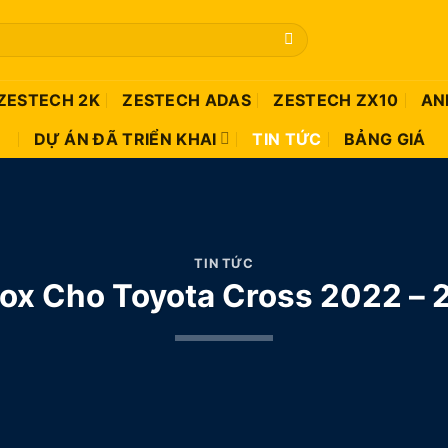
ZESTECH 2K
ZESTECH ADAS
ZESTECH ZX10
AN
DỰ ÁN ĐÃ TRIỂN KHAI
TIN TỨC
BẢNG GIÁ
TIN TỨC
Box Cho Toyota Cross 2022 – 