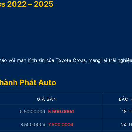
ss 2022 – 2025
o với màn hình zin của Toyota Cross, mang lại trải nghiệm 
Thành Phát Auto
GIÁ BÁN
BẢO 
6.500.000đ
5.500.000đ
18 T
8.500.000đ
7.500.000đ
24 T