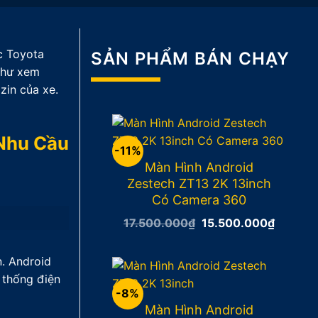
c Toyota
SẢN PHẨM BÁN CHẠY
 như xem
zin của xe.
 Nhu Cầu
-11%
Màn Hình Android
Zestech ZT13 2K 13inch
Có Camera 360
Giá
Giá
17.500.000
₫
15.500.000
₫
gốc
hiện
là:
tại
17.500.000₫.
là:
n. Android
15.500
 thống điện
-8%
Màn Hình Android