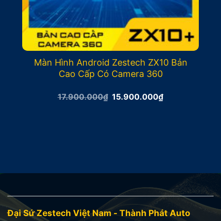
Màn Hình Android Zestech ZX10 Bản
Cao Cấp Có Camera 360
Giá
Giá
17.900.000
₫
15.900.000
₫
gốc
hiện
là:
tại
17.900.000₫.
là:
15.900.000₫.
Đại Sứ Zestech Việt Nam - Thành Phát Auto