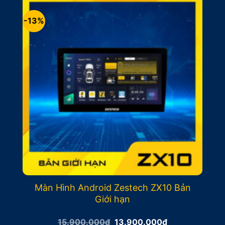
17.400.000₫.
-13%
Màn Hình Android Zestech ZX10 Bản
Giới hạn
Giá
Giá
15.900.000
₫
13.900.000
₫