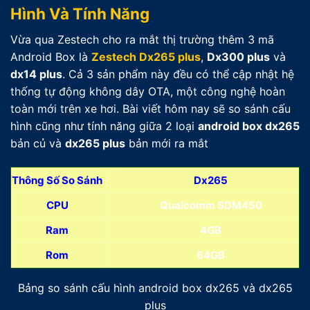
Hình Và Tính Năng
Vừa qua Zestech cho ra mắt thị trường thêm 3 mã
Android Box là
Zestech Dx265 plus
,
Dx300 plus
và
dx14 plus
. Cả 3 sản phẩm này đều có thể cập nhật hệ
thống tự động không dây OTA, một công nghệ hoàn
toàn mới trên xe hơi. Bài viết hôm nay sẽ so sánh cấu
hình cũng như tính năng giữa 2 loại
android box dx265
bản củ và
dx265 plus
bản mới ra mắt
Thông Số So Sánh
Dx265
CPU
Qualcomm SDM450
Ram
4GB
Rom
64GB
Chip
8X Octa-core 1.8GHz ; ARM Cortex A53
Bảng so sánh cấu hình android box dx265 và dx265
Hệ Điều Hành
plus
Android 10