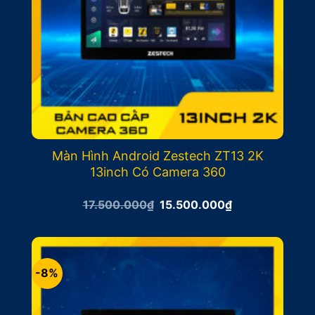
Màn Hình Android Zestech ZT13 2K
13inch Có Camera 360
Giá
Giá
17.500.000
₫
15.500.000
₫
gốc
hiện
là:
tại
17.500.000₫.
là:
15.500.000₫.
-8%