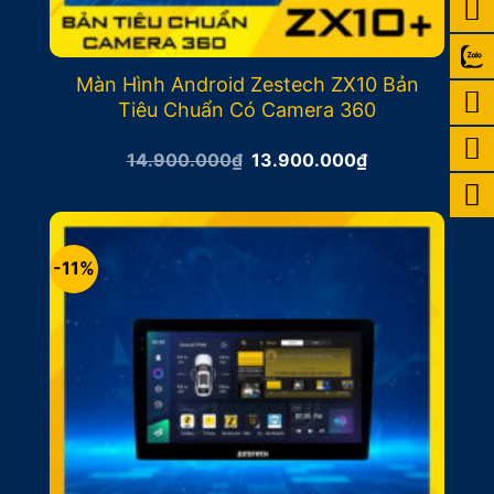
Màn Hình Android Zestech ZX10 Bản
Tiêu Chuẩn Có Camera 360
Giá
Giá
14.900.000
₫
13.900.000
₫
gốc
hiện
là:
tại
14.900.000₫.
là:
13.900.000₫.
-11%