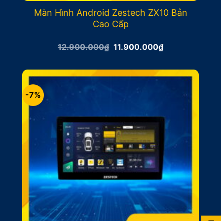
Màn Hình Android Zestech ZX10 Bản
Cao Cấp
Giá
Giá
12.900.000
₫
11.900.000
₫
gốc
hiện
là:
tại
12.900.000₫.
là:
11.900.000₫.
-7%