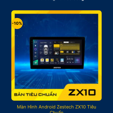
gốc
hiện
là:
tại
15.900.000₫.
là:
13.900.000₫.
-10%
Màn Hình Android Zestech ZX10 Tiêu
Chuẩn