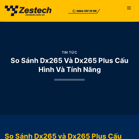
Bỏ
qua
nội
dung
TIN TỨC
So Sánh Dx265 Và Dx265 Plus Cấu
Hình Và Tính Năng
So Sánh Dx265 và Dx265 Plus Cấu