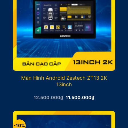
Màn Hình Android Zestech ZT13 2K
13inch
Giá
Giá
12.500.000
₫
11.500.000
₫
gốc
hiện
là:
tại
12.500.000₫.
là:
11.500.000₫.
-10%