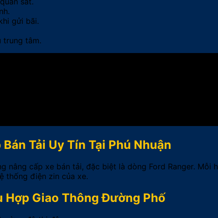
quan sát.
nh.
hi gửi bãi.
 trung tâm.
 Bán Tải Uy Tín Tại Phú Nhuận
ng nâng cấp xe bán tải, đặc biệt là dòng Ford Ranger. Mỗi
 thống điện zin của xe.
hù Hợp Giao Thông Đường Phố