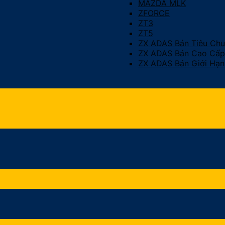
MAZDA MLK
ZFORCE
ZT3
ZT5
ZX ADAS Bản Tiêu Ch
ZX ADAS Bản Cao Cấp
ZX ADAS Bản Giới Hạn