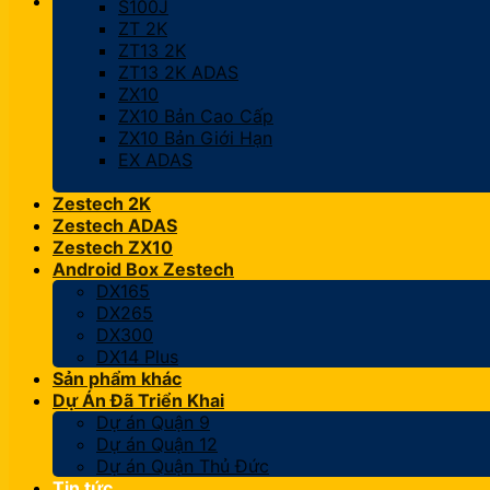
S100J
ZT 2K
ZT13 2K
ZT13 2K ADAS
ZX10
ZX10 Bản Cao Cấp
ZX10 Bản Giới Hạn
EX ADAS
Zestech 2K
Zestech ADAS
Zestech ZX10
Android Box Zestech
DX165
DX265
DX300
DX14 Plus
Sản phẩm khác
Dự Án Đã Triển Khai
Dự án Quận 9
Dự án Quận 12
Dự án Quận Thủ Đức
Tin tức