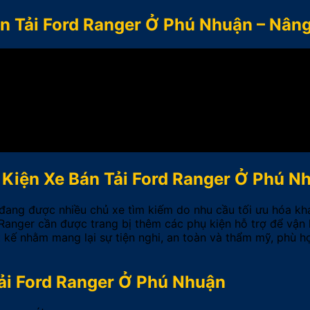
n Tải Ford Ranger Ở Phú Nhuận – Nân
 Kiện Xe Bán Tải Ford Ranger Ở Phú N
đang được nhiều chủ xe tìm kiếm do nhu cầu tối ưu hóa khả
anger cần được trang bị thêm các phụ kiện hỗ trợ để vận h
 kế nhằm mang lại sự tiện nghi, an toàn và thẩm mỹ, phù 
Tải Ford Ranger Ở Phú Nhuận