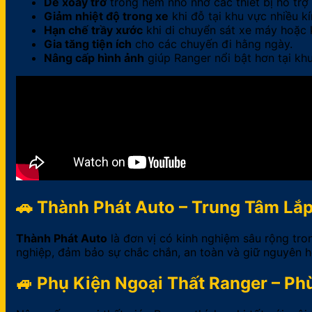
Dễ xoay trở
trong hẻm nhỏ nhờ các thiết bị hỗ trợ 
Giảm nhiệt độ trong xe
khi đỗ tại khu vực nhiều kí
Hạn chế trầy xước
khi di chuyển sát xe máy hoặc k
Gia tăng tiện ích
cho các chuyến đi hằng ngày.
Nâng cấp hình ảnh
giúp Ranger nổi bật hơn tại khu
🚗 Thành Phát Auto – Trung Tâm Lắp
Thành Phát Auto
là đơn vị có kinh nghiệm sâu rộng tro
nghiệp, đảm bảo sự chắc chắn, an toàn và giữ nguyên hệ
🚙 Phụ Kiện Ngoại Thất Ranger – P