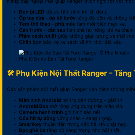
Nâng cấp ngoại thất giúp Ranger thích nghi tốt với môi 
Đèn bi LED
tối ưu tầm nhìn khi đi đêm.
Ốp tay cửa – ốp bệ bước
tăng độ bền và chống trầ
Tem thể thao – phủ màu
làm mới diện mạo xe.
Cản trước – cản sau
hạn chế hư hỏng khi va chạm 
Phim cách nhiệt
giúp không gian trong xe mát mẻ
Chắn bùn
bảo vệ xe sạch sẽ khi thời tiết xấu.
Phụ Kiện Xe Bán Tải Ford Ranger
🛠 Phụ Kiện Nội Thất Ranger – Tăng
Các sản phẩm nội thất giúp Ranger vận hành thông minh
Màn hình Android
hỗ trợ dẫn đường – giải trí.
Android Box
mở rộng ứng dụng trên màn zin.
Camera hành trình
ghi hình sắc nét.
Cửa hít tự động
vững chắc – sang trọng.
Smartkey
thuận tiện trong các bãi đỗ chật hẹp.
Bọc ghế da
tăng độ sang trọng cho nội thất.