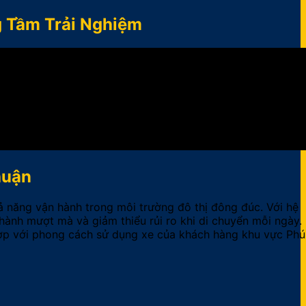
g Tầm Trải Nghiệm
huận
 năng vận hành trong môi trường đô thị đông đúc. Với hệ
ành mượt mà và giảm thiểu rủi ro khi di chuyển mỗi ngày.
hợp với phong cách sử dụng xe của khách hàng khu vực Phú