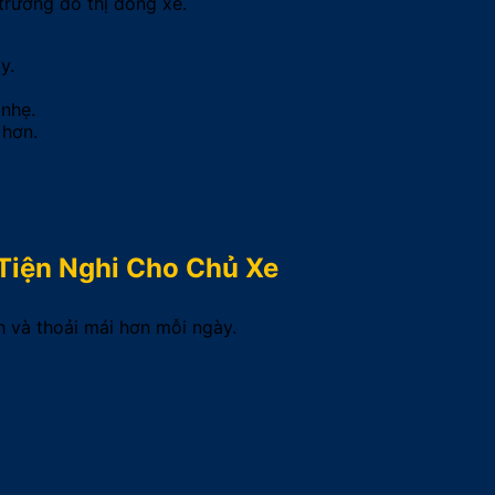
trường đô thị đông xe.
y.
nhẹ.
 hơn.
 Tiện Nghi Cho Chủ Xe
 và thoải mái hơn mỗi ngày.