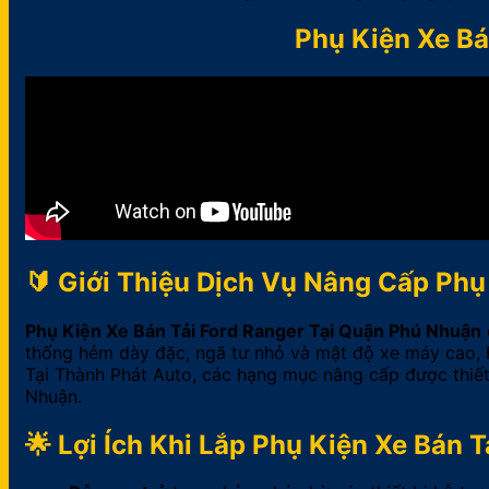
Phụ Kiện Xe Bá
🔰 Giới Thiệu Dịch Vụ Nâng Cấp Phụ
Phụ Kiện Xe Bán Tải Ford Ranger Tại Quận Phú Nhuận
thống hẻm dày đặc, ngã tư nhỏ và mật độ xe máy cao, R
Tại Thành Phát Auto, các hạng mục nâng cấp được thiết
Nhuận.
🌟 Lợi Ích Khi Lắp Phụ Kiện Xe Bán 