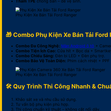
Thảm TPE
chống bẩn – dễ vệ sinh.
Phụ Kiện Xe Bán Tải Ford Ranger
🎁 Combo Phụ Kiện Xe Bán Tải Ford
Combo Đa Công Nghệ:
Màn Android ô tô
+ Camer
Combo Tiện Ích Cao:
Cửa hít + Bọc da + Smartke
Combo Chiếu Sáng:
Đèn bi LED + Đèn phụ trợ.
Combo Bảo Vệ Toàn Diện:
Phim cách nhiệt + PPF
Phụ Kiện Xe Bán Tải Ford Ranger
🛠 Quy Trình Thi Công Nhanh & Chu
Khảo sát xe và nhu cầu sử dụng.
Tư vấn bộ phụ kiện phù hợp.
Thi công chuẩn kỹ thuật – không cắt nối dây.