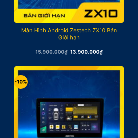
Màn Hình Android Zestech ZX10 Bản
Giới hạn
Giá
Giá
15.900.000
₫
13.900.000
₫
gốc
hiện
là:
tại
15.900.000₫.
là:
13.900.000₫.
-10%