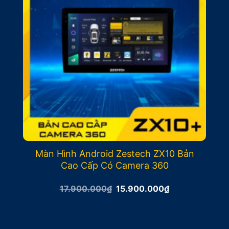
Màn Hình Android Zestech ZX10 Bản
Cao Cấp Có Camera 360
Giá
Giá
17.900.000
₫
15.900.000
₫
gốc
hiện
là:
tại
17.900.000₫.
là:
15.900.000₫.