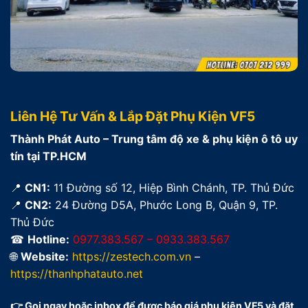
Liên Hệ Tư Vấn & Lắp Đặt Phụ Kiện VF5
Thành Phát Auto – Trung tâm độ xe & phụ kiện ô tô uy
tín tại TP.HCM
📍
CN1:
11 Đường số 12, Hiệp Bình Chánh, TP. Thủ Đức
📍
CN2:
24 Đường D5A, Phước Long B, Quận 9, TP.
Thủ Đức
☎
Hotline:
0977.383.567 – 0933.383.567
🌐
Website:
https://zestech.com.vn
–
https://thanhphatauto.net
👉 Gọi ngay hoặc inbox để được báo giá phụ kiện VF5 và đặt