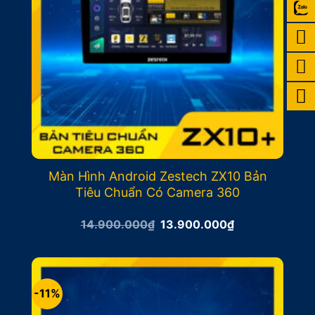
Màn Hình Android Zestech ZX10 Bản
Tiêu Chuẩn Có Camera 360
Giá
Giá
14.900.000
₫
13.900.000
₫
gốc
hiện
là:
tại
14.900.000₫.
là:
13.900.000₫.
-11%