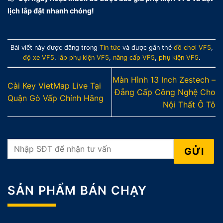
lịch lắp đặt nhanh chóng!
Bài viết này được đăng trong
Tin tức
và được gắn thẻ
đồ chơi VF5
,
độ xe VF5
,
lắp phụ kiện VF5
,
nâng cấp VF5
,
phụ kiện VF5
.
Màn Hình 13 Inch Zestech –
Cài Key VietMap Live Tại
Đẳng Cấp Công Nghệ Cho
Quận Gò Vấp Chính Hãng
Nội Thất Ô Tô
SẢN PHẨM BÁN CHẠY