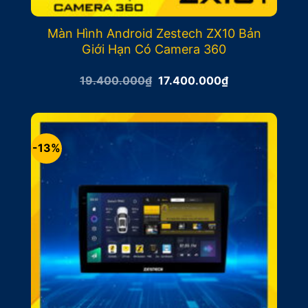
Màn Hình Android Zestech ZX10 Bản
Giới Hạn Có Camera 360
Giá
Giá
19.400.000
₫
17.400.000
₫
gốc
hiện
là:
tại
19.400.000₫.
là:
17.400.000₫.
-13%