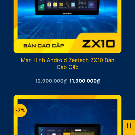
Màn Hình Android Zestech ZX10 Bản
Cao Cấp
Giá
Giá
12.900.000
₫
11.900.000
₫
gốc
hiện
là:
tại
12.900.000₫.
là:
11.900.000₫.
-7%