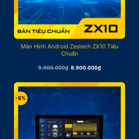
Màn Hình Android Zestech ZX10 Tiêu
Chuẩn
Giá
Giá
9.900.000
₫
8.900.000
₫
gốc
hiện
là:
tại
9.900.000₫.
là:
8.900.000₫.
-8%