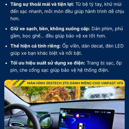
Tăng sự thoải mái và tiện lợi:
Từ bệ tỳ tay, khử mùi
đến sạc nhanh, mỗi món đều giúp hành trình dễ chịu
hơn.
Giữ xe sạch, bền, không xuống cấp:
Dán phim, phủ
gầm, bọc ghế… đều giúp bảo vệ xe tốt hơn.
Thể hiện cá tính riêng:
Ốp viền, dán decal, đèn LED
giúp xe bạn khác biệt và nổi bật.
Tối ưu hiệu suất sử dụng xe điện:
Trang bị sạc, ốp
pin, che cổng sạc giúp bảo vệ hệ thống điện.