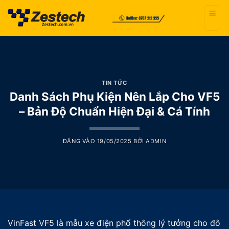
Bỏ
qua
nội
dung
TIN TỨC
Danh Sách Phụ Kiện Nên Lắp Cho VF5
– Bản Độ Chuẩn Hiện Đại & Cá Tính
ĐĂNG VÀO
19/05/2025
BỞI
ADMIN
VinFast VF5 là mẫu xe điện phổ thông lý tưởng cho đô