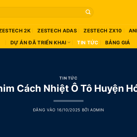
ZESTECH 2K
ZESTECH ADAS
ZESTECH ZX10
AN
DỰ ÁN ĐÃ TRIỂN KHAI
TIN TỨC
BẢNG GIÁ
TIN TỨC
him Cách Nhiệt Ô Tô Huyện H
ĐĂNG VÀO
16/10/2025
BỞI
ADMIN