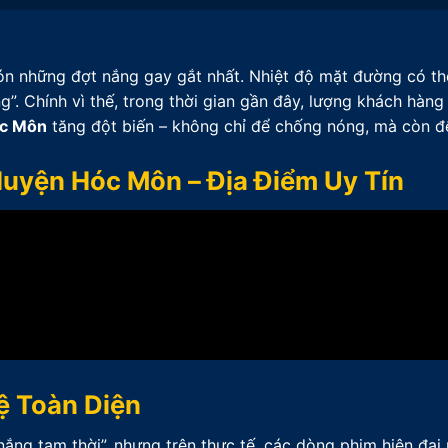
ón những đợt nắng gay gắt nhất. Nhiệt độ mặt đường có t
”. Chính vì thế, trong thời gian gần đây, lượng khách hàng
óc Môn
tăng đột biến – không chỉ để chống nóng, mà còn 
Huyện Hóc Môn – Địa Điểm Uy Tín
ệ Toàn Diện
 nắng tạm thời”, nhưng trên thực tế, các dòng phim hiện đạ