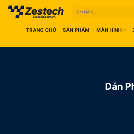
Bỏ
Tìm
qua
kiếm:
nội
dung
TRANG CHỦ
SẢN PHẨM
MÀN HÌNH
Dán P