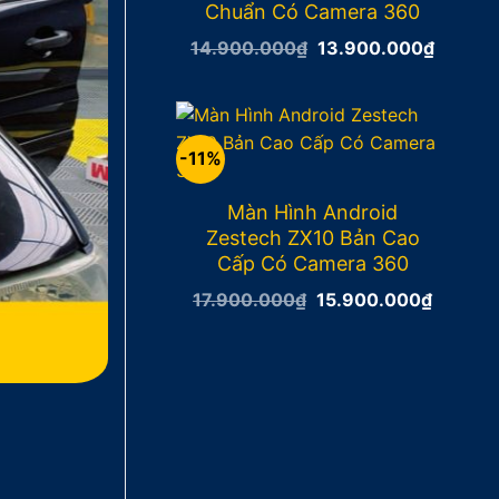
Chuẩn Có Camera 360
Giá
Giá
14.900.000
₫
13.900.000
₫
gốc
hiện
là:
tại
14.900.000₫.
là:
13.900
-11%
Màn Hình Android
Zestech ZX10 Bản Cao
Cấp Có Camera 360
Giá
Giá
17.900.000
₫
15.900.000
₫
gốc
hiện
là:
tại
17.900.000₫.
là:
15.900