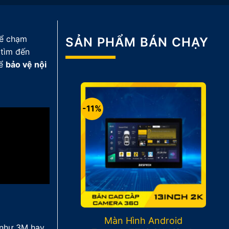
hể chạm
SẢN PHẨM BÁN CHẠY
 tìm đến
để
bảo vệ nội
-11%
Màn Hình Android
i như 3M hay