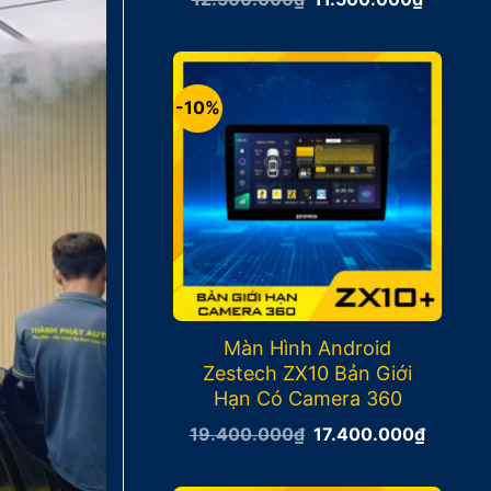
gốc
hiện
là:
tại
12.500.000₫.
là:
11.500.
-10%
Màn Hình Android
Zestech ZX10 Bản Giới
Hạn Có Camera 360
Giá
Giá
19.400.000
₫
17.400.000
₫
gốc
hiện
là:
tại
19.400.000₫.
là: