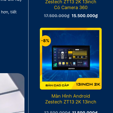
Zestech ZT13 2K 13inch
Có Camera 360
hơn, tiết
Giá
Giá
17.500.000
₫
15.500.000
₫
gốc
hiện
là:
tại
17.500.000₫.
là:
15.500
-8%
Màn Hình Android
Zestech ZT13 2K 13inch
Giá
Giá
12.500.000
₫
11.500.000
₫