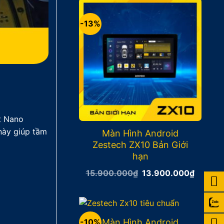
17.400
-13%
t Nano
này giúp tầm
Màn Hình Android
Zestech ZX10 Bản Giới
hạn
Giá
Giá
15.900.000
₫
13.900.000
₫
gốc
hiện
là:
tại
15.900.000₫.
là:
13.900
Màn Hình Android
-10%