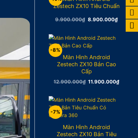
Zestech ZX10 Tiêu Chuẩn
Giá
Giá
9.900.000
₫
8.900.000
₫
gốc
hiện
là:
tại
9.900.000₫.
là:
8.900.0
-8%
Màn Hình Android
Zestech ZX10 Bản Cao
Cấp
Giá
Giá
12.900.000
₫
11.900.000
₫
gốc
hiện
là:
tại
12.900.000₫.
là:
11.900
-7%
Màn Hình Android
Zestech ZX10 Bản Tiêu