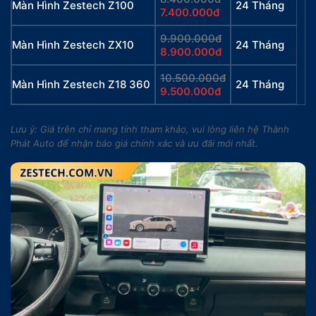
Màn Hình Zestech Z100
24 Tháng
7.400.000đ
9.900.000đ
Màn Hình Zestech ZX10
24 Tháng
8.900.000đ
10.500.000đ
Màn Hình Zestech Z18 360
24 Tháng
9.500.000đ
Lưu ý: Giá trên chỉ mang tính tham khảo, vui lòng liên hệ Thành
Phát Auto để nhận báo giá chính xác và ưu đãi mới nhất.