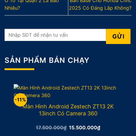
Ô Tô Tại Quận 2 Là Bao
Bản Base Cho Honda Civic
Nhiêu?
2025 Có Đáng Lắp Không?
SẢN PHẨM BÁN CHẠY
-11%
Màn Hình Android Zestech ZT13 2K
13inch Có Camera 360
Giá
Giá
17.500.000
₫
15.500.000
₫
gốc
hiện