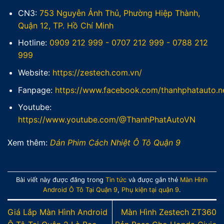
CN3:
753 Nguyễn Ảnh Thủ, Phường Hiệp Thành,
Quận 12, TP. Hồ Chí Minh
Hotline:
0909 212 999
-
0707 212 999
-
0788 212
999
Website:
https://zestech.com.vn/
Fanpage:
https://www.facebook.com/thanhphatauto.n
Youtube:
https://www.youtube.com/@ThanhPhatAutoVN
Xem thêm:
Dán Phim Cách Nhiệt Ô Tô Quận 9
Bài viết này được đăng trong
Tin tức
và được gắn thẻ
Màn Hình
Android Ô Tô Tại Quận 9
,
Phụ kiện tại quận 9
.
Giá Lắp Màn Hình Android
Màn Hình Zestech ZT360