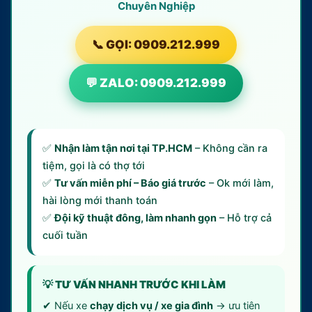
Chuyên Nghiệp
📞 GỌI: 0909.212.999
💬 ZALO: 0909.212.999
✅
Nhận làm tận nơi tại TP.HCM
– Không cần ra
tiệm, gọi là có thợ tới
✅
Tư vấn miễn phí – Báo giá trước
– Ok mới làm,
hài lòng mới thanh toán
✅
Đội kỹ thuật đông, làm nhanh gọn
– Hỗ trợ cả
cuối tuần
💡 TƯ VẤN NHANH TRƯỚC KHI LÀM
✔ Nếu xe
chạy dịch vụ / xe gia đình
→ ưu tiên