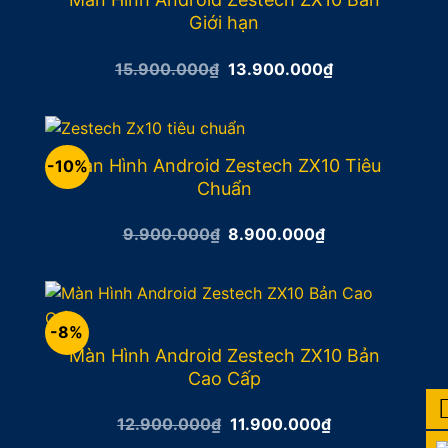
Giới hạn
Giá
Giá
15.900.000
₫
13.900.000
₫
gốc
hiện
là:
tại
15.900.000₫.
là:
13.900.000₫.
Màn Hình Android Zestech ZX10 Tiêu
-10%
Chuẩn
Giá
Giá
9.900.000
₫
8.900.000
₫
gốc
hiện
là:
tại
9.900.000₫.
là:
8.900.000₫.
-8%
Màn Hình Android Zestech ZX10 Bản
Cao Cấp
Giá
Giá
12.900.000
₫
11.900.000
₫
gốc
hiện