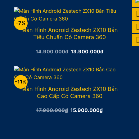
là:
tại
12.900.000₫.
là:
11.900.000₫.
-7%
Màn Hình Android Zestech ZX10 Bản
Tiêu Chuẩn Có Camera 360
Giá
Giá
14.900.000
₫
13.900.000
₫
gốc
hiện
là:
tại
14.900.000₫.
là:
13.900.000₫.
-11%
Màn Hình Android Zestech ZX10 Bản
Cao Cấp Có Camera 360
Giá
Giá
17.900.000
₫
15.900.000
₫
gốc
hiện
là:
tại
17.900.000₫.
là:
15.900.000₫.