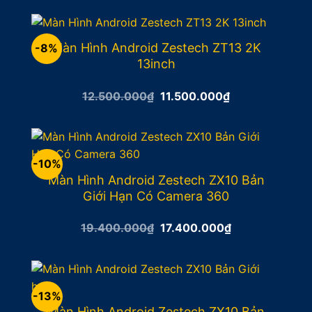
là:
tại
17.500.000₫.
là:
15.500.000₫.
Màn Hình Android Zestech ZT13 2K
-8%
13inch
Giá
Giá
12.500.000
₫
11.500.000
₫
gốc
hiện
là:
tại
12.500.000₫.
là:
11.500.000₫.
-10%
Màn Hình Android Zestech ZX10 Bản
Giới Hạn Có Camera 360
Giá
Giá
19.400.000
₫
17.400.000
₫
gốc
hiện
là:
tại
19.400.000₫.
là:
17.400.000₫.
-13%
Màn Hình Android Zestech ZX10 Bản