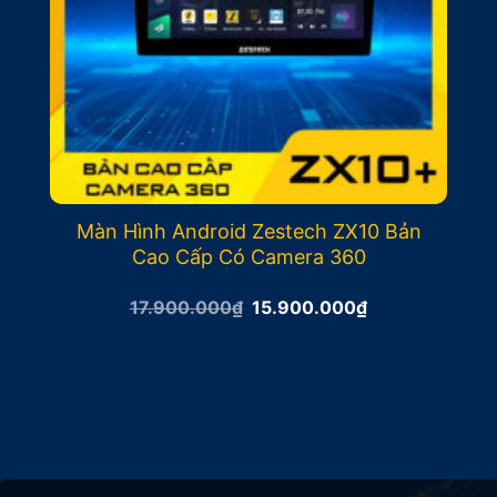
Màn Hình Android Zestech ZX10 Bản
Cao Cấp Có Camera 360
Giá
Giá
17.900.000
₫
15.900.000
₫
gốc
hiện
là:
tại
17.900.000₫.
là:
15.900.000₫.