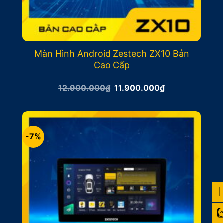
Màn Hình Android Zestech ZX10 Bản
Cao Cấp
Giá
Giá
12.900.000
₫
11.900.000
₫
gốc
hiện
là:
tại
12.900.000₫.
là:
11.900.000₫.
-7%