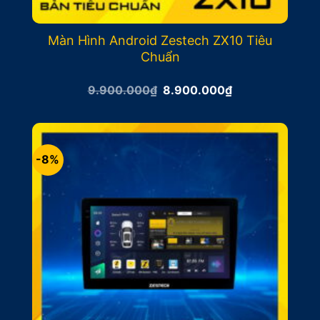
Màn Hình Android Zestech ZX10 Tiêu
Chuẩn
Giá
Giá
9.900.000
₫
8.900.000
₫
gốc
hiện
là:
tại
9.900.000₫.
là:
8.900.000₫.
-8%