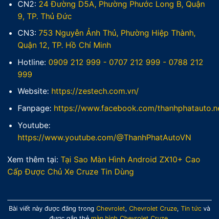
CN2:
24 Đường D5A, Phường Phước Long B, Quận
9, TP. Thủ Đức
CN3:
753 Nguyễn Ảnh Thủ, Phường Hiệp Thành,
Quận 12, TP. Hồ Chí Minh
Hotline:
0909 212 999
-
0707 212 999
-
0788 212
999
Website:
https://zestech.com.vn/
Fanpage:
https://www.facebook.com/thanhphatauto.n
Youtube:
https://www.youtube.com/@ThanhPhatAutoVN
Xem thêm tại:
Tại Sao Màn Hình Android ZX10+ Cao
Cấp Được Chủ Xe Cruze Tin Dùng
Bài viết này được đăng trong
Chevrolet
,
Chevrolet Cruze
,
Tin tức
và
được gắn thẻ
màn hình Chevrolet Cruze
.