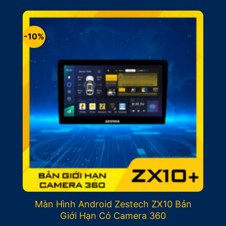
là:
tại
12.500.000₫.
là:
11.500.000₫.
-10%
Màn Hình Android Zestech ZX10 Bản
Giới Hạn Có Camera 360