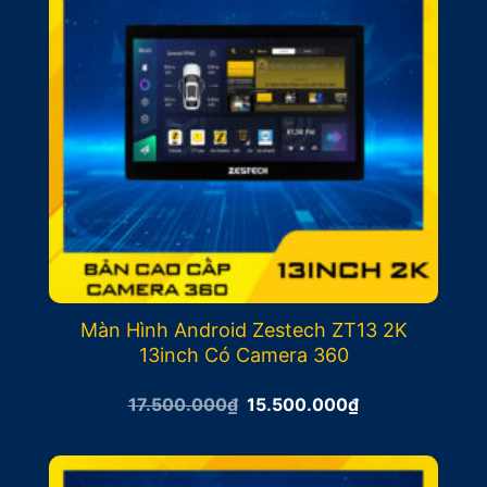
Màn Hình Android Zestech ZT13 2K
13inch Có Camera 360
Giá
Giá
17.500.000
₫
15.500.000
₫
gốc
hiện
là:
tại
17.500.000₫.
là:
15.500.000₫.