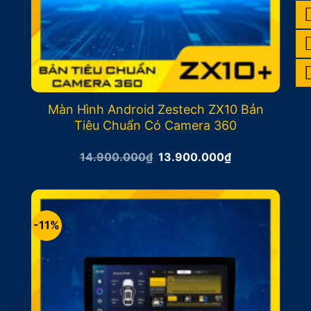
Màn Hình Android Zestech ZX10 Bản
Tiêu Chuẩn Có Camera 360
Giá
Giá
14.900.000
₫
13.900.000
₫
gốc
hiện
là:
tại
14.900.000₫.
là:
13.900.000₫.
-11%