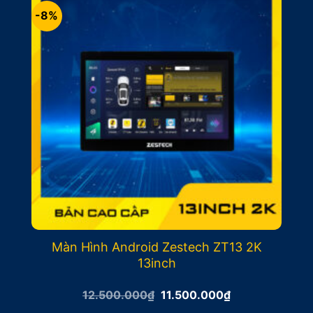
-8%
Màn Hình Android Zestech ZT13 2K
13inch
Giá
Giá
12.500.000
₫
11.500.000
₫
gốc
hiện