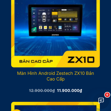
Màn Hình Android Zestech ZX10 Bản
Cao Cấp
Giá
Giá
12.900.000
₫
11.900.000
₫
gốc
hiện
là:
tại
12.900.000₫.
là:
11.900.000₫.