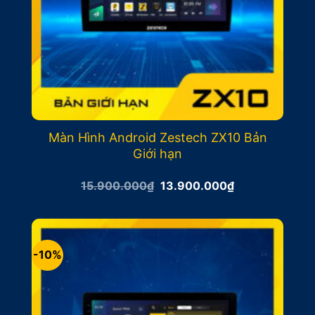
Màn Hình Android Zestech ZX10 Bản
Giới hạn
Giá
Giá
15.900.000
₫
13.900.000
₫
gốc
hiện
là:
tại
15.900.000₫.
là:
13.900.000₫.
-10%