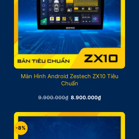
Màn Hình Android Zestech ZX10 Tiêu
Chuẩn
Giá
Giá
9.900.000
₫
8.900.000
₫
gốc
hiện
là:
tại
9.900.000₫.
là:
8.900.000₫.
-8%