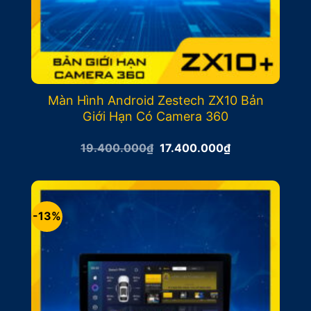
Màn Hình Android Zestech ZX10 Bản
Giới Hạn Có Camera 360
Giá
Giá
19.400.000
₫
17.400.000
₫
gốc
hiện
là:
tại
19.400.000₫.
là:
17.400.000₫.
-13%