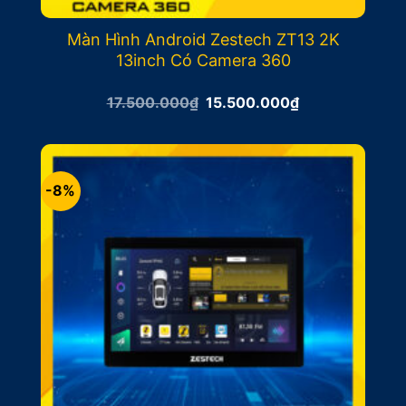
Màn Hình Android Zestech ZT13 2K
13inch Có Camera 360
Giá
Giá
17.500.000
₫
15.500.000
₫
gốc
hiện
là:
tại
17.500.000₫.
là:
15.500.000₫.
-8%