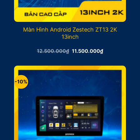
Màn Hình Android Zestech ZT13 2K
13inch
Giá
Giá
12.500.000
₫
11.500.000
₫
gốc
hiện
là:
tại
12.500.000₫.
là:
11.500.000₫.
-10%