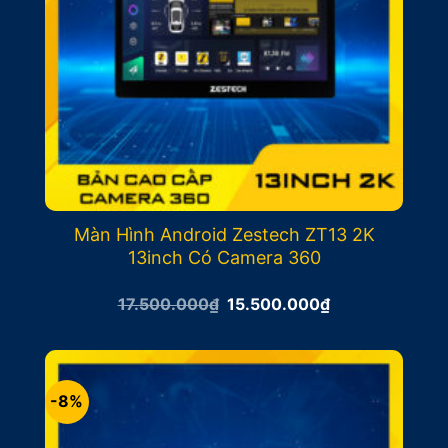
Màn Hình Android Zestech ZT13 2K
13inch Có Camera 360
Giá
Giá
17.500.000
₫
15.500.000
₫
gốc
hiện
là:
tại
17.500.000₫.
là:
15.500.000₫.
-8%