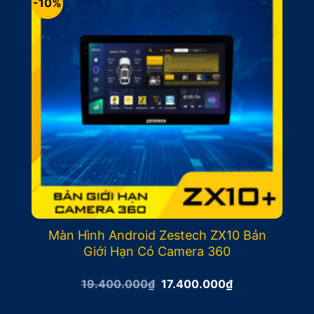
-10%
Màn Hình Android Zestech ZX10 Bản
Giới Hạn Có Camera 360
Giá
Giá
19.400.000
₫
17.400.000
₫
gốc
hiện
là:
tại