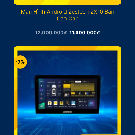
Màn Hình Android Zestech ZX10 Bản
Cao Cấp
Giá
Giá
12.900.000
₫
11.900.000
₫
gốc
hiện
là:
tại
12.900.000₫.
là:
11.900.000₫.
-7%