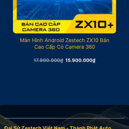
Màn Hình Android Zestech ZX10 Bản
Cao Cấp Có Camera 360
Giá
Giá
17.900.000
₫
15.900.000
₫
gốc
hiện
là:
tại
17.900.000₫.
là:
15.900.000₫.
Đại Sứ Zestech Việt Nam - Thành Phát Auto