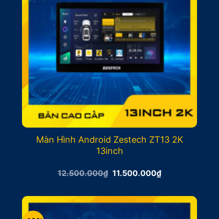
Màn Hình Android Zestech ZT13 2K
13inch
Giá
Giá
12.500.000
₫
11.500.000
₫
gốc
hiện
là:
tại
12.500.000₫.
là:
11.500.000₫.