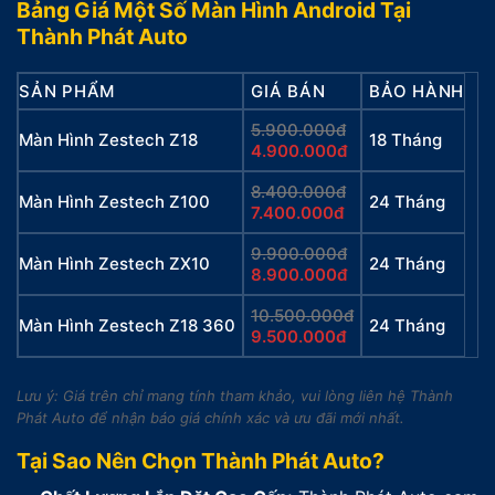
Bảng Giá Một Số Màn Hình Android Tại
Thành Phát Auto
SẢN PHẨM
GIÁ BÁN
BẢO HÀNH
5.900.000đ
Màn Hình Zestech Z18
18 Tháng
4.900.000đ
8.400.000đ
Màn Hình Zestech Z100
24 Tháng
7.400.000đ
9.900.000đ
Màn Hình Zestech ZX10
24 Tháng
8.900.000đ
10.500.000đ
Màn Hình Zestech Z18 360
24 Tháng
9.500.000đ
Lưu ý: Giá trên chỉ mang tính tham khảo, vui lòng liên hệ Thành
Phát Auto để nhận báo giá chính xác và ưu đãi mới nhất.
Tại Sao Nên Chọn Thành Phát Auto?