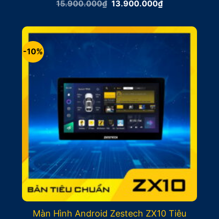
Giá
Giá
15.900.000
₫
13.900.000
₫
gốc
hiện
là:
tại
15.900.000₫.
là:
13.900.000₫.
-10%
Màn Hình Android Zestech ZX10 Tiêu