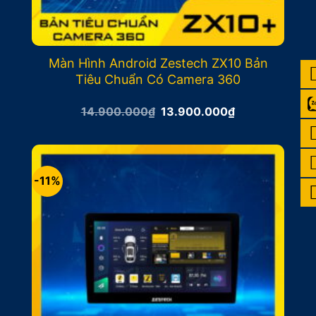
Màn Hình Android Zestech ZX10 Bản
Tiêu Chuẩn Có Camera 360
Giá
Giá
14.900.000
₫
13.900.000
₫
gốc
hiện
là:
tại
14.900.000₫.
là:
13.900.000₫.
-11%