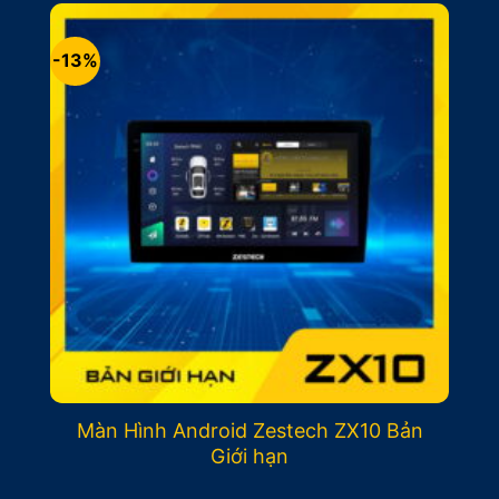
19.400.000₫.
là:
17.400.000₫.
-13%
Màn Hình Android Zestech ZX10 Bản
Giới hạn