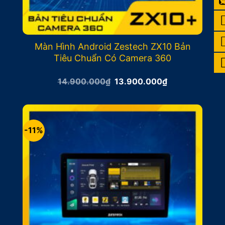
Màn Hình Android Zestech ZX10 Bản
Tiêu Chuẩn Có Camera 360
Giá
Giá
14.900.000
₫
13.900.000
₫
gốc
hiện
là:
tại
14.900.000₫.
là:
13.900.000₫.
-11%