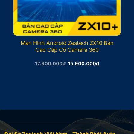
Màn Hình Android Zestech ZX10 Bản
Cao Cấp Có Camera 360
Giá
Giá
17.900.000
₫
15.900.000
₫
gốc
hiện
là:
tại
17.900.000₫.
là:
15.900.000₫.
Đại Sứ Zestech Việt Nam - Thành Phát Auto