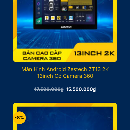
Màn Hình Android Zestech ZT13 2K
13inch Có Camera 360
Giá
Giá
17.500.000
₫
15.500.000
₫
gốc
hiện
là:
tại
17.500.000₫.
là:
15.500.000₫.
-8%