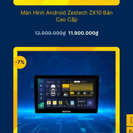
Màn Hình Android Zestech ZX10 Bản
Cao Cấp
Giá
Giá
12.900.000
₫
11.900.000
₫
gốc
hiện
là:
tại
12.900.000₫.
là:
11.900.000₫.
-7%