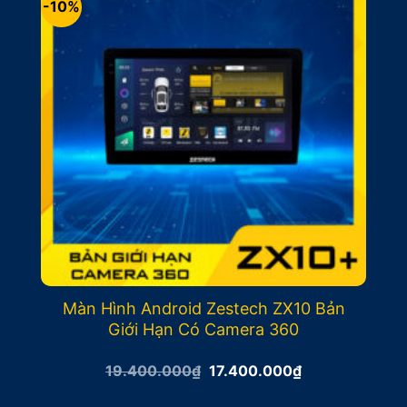
-10%
Màn Hình Android Zestech ZX10 Bản
Giới Hạn Có Camera 360
Giá
Giá
19.400.000
₫
17.400.000
₫
gốc
hiện
là:
tại