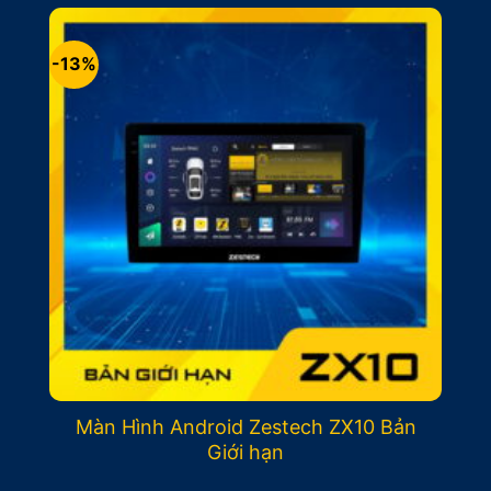
19.400.000₫.
là:
17.400.000₫.
-13%
Màn Hình Android Zestech ZX10 Bản
Giới hạn