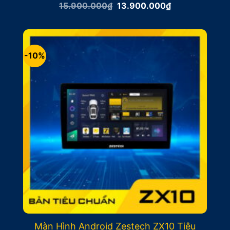
Giá
Giá
15.900.000
₫
13.900.000
₫
gốc
hiện
là:
tại
15.900.000₫.
là:
13.900.000₫.
-10%
Màn Hình Android Zestech ZX10 Tiêu