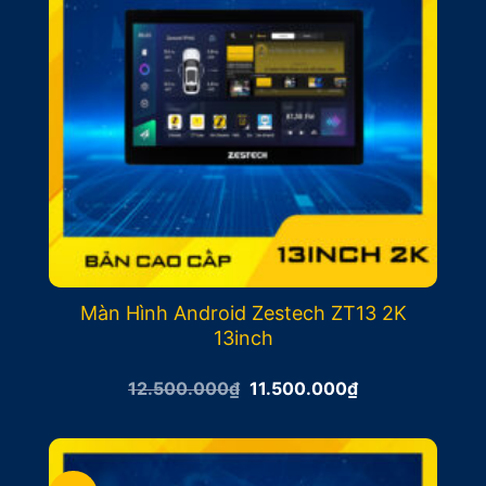
Màn Hình Android Zestech ZT13 2K
13inch
Giá
Giá
12.500.000
₫
11.500.000
₫
gốc
hiện
là:
tại
12.500.000₫.
là:
11.500.000₫.