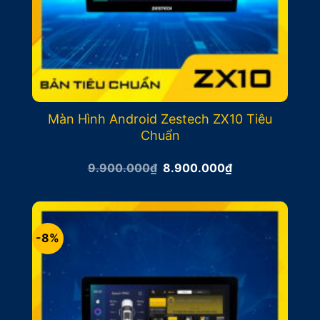
Màn Hình Android Zestech ZX10 Tiêu
Chuẩn
Giá
Giá
9.900.000
₫
8.900.000
₫
gốc
hiện
là:
tại
9.900.000₫.
là:
8.900.000₫.
-8%