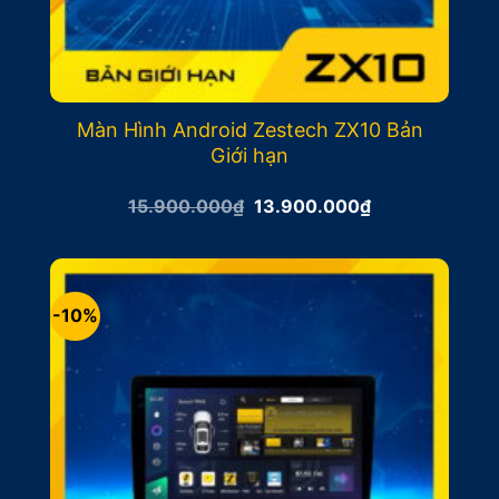
Màn Hình Android Zestech ZX10 Bản
Giới hạn
Giá
Giá
15.900.000
₫
13.900.000
₫
gốc
hiện
là:
tại
15.900.000₫.
là:
13.900.000₫.
-10%