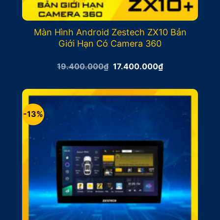
Màn Hình Android Zestech ZX10 Bản
Giới Hạn Có Camera 360
Giá
Giá
19.400.000
₫
17.400.000
₫
gốc
hiện
là:
tại
19.400.000₫.
là:
17.400.000₫.
-13%