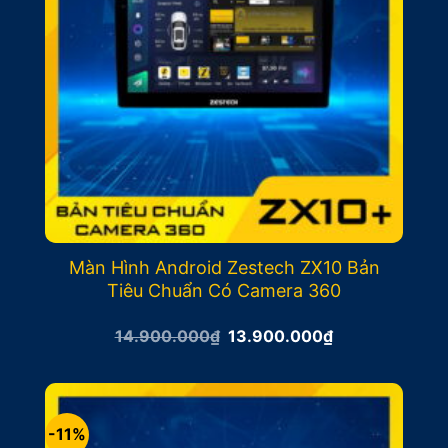
Màn Hình Android Zestech ZX10 Bản
Tiêu Chuẩn Có Camera 360
Giá
Giá
14.900.000
₫
13.900.000
₫
gốc
hiện
là:
tại
14.900.000₫.
là:
13.900.000₫.
-11%