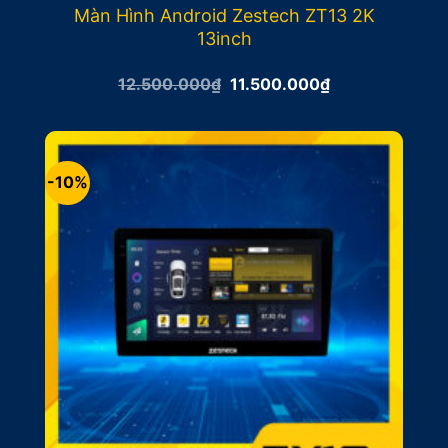
Màn Hình Android Zestech ZT13 2K
13inch
Giá
Giá
12.500.000
₫
11.500.000
₫
gốc
hiện
là:
tại
12.500.000₫.
là:
11.500.000₫.
-10%