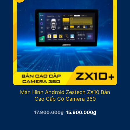
Màn Hình Android Zestech ZX10 Bản
Cao Cấp Có Camera 360
Giá
Giá
17.900.000
₫
15.900.000
₫
gốc
hiện
là:
tại
17.900.000₫.
là: