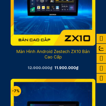
Màn Hình Android Zestech ZX10 Bản
Cao Cấp
Giá
Giá
12.900.000
₫
11.900.000
₫
gốc
hiện
là:
tại
12.900.000₫.
là:
11.900.000₫.
-7%