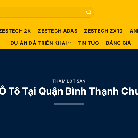
ZESTECH 2K
ZESTECH ADAS
ZESTECH ZX10
AN
DỰ ÁN ĐÃ TRIỂN KHAI
TIN TỨC
BẢNG GIÁ
THẢM LÓT SÀN
 Ô Tô Tại Quận Bình Thạnh Ch