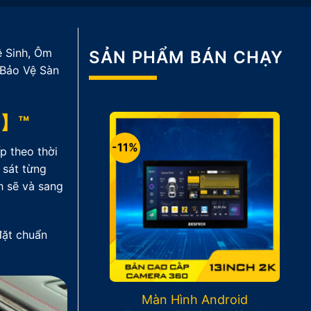
 Sinh, Ôm
SẢN PHẨM BÁN CHẠY
 Bảo Vệ Sàn
Vụ】™
-11%
p theo thời
 sát từng
h sẽ và sang
đặt chuẩn
Màn Hình Android