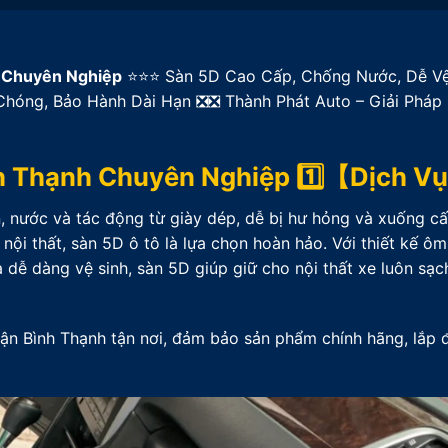
h Chuyên Nghiệp
⭐⭐⭐ Sàn 5D Cao Cấp, Chống Nước, Dễ Vệ
hóng, Bảo Hành Dài Hạn ❎❎ Thành Phát Auto – Giải Pháp
nh Thạnh Chuyên Nghiệp 1️⃣【Dịch 
n, nước và tác động từ giày dép, dễ bị hư hỏng và xuống cấ
nội thất, sàn 5D ô tô là lựa chọn hoàn hảo. Với thiết kế ôm
ễ dàng vệ sinh, sàn 5D giúp giữ cho nội thất xe luôn sạc
uận Bình Thạnh tận nơi, đảm bảo sản phẩm chính hãng, lắp 