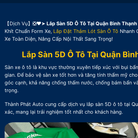
【Dịch Vụ】❎❤️➤
Lắp Sàn 5D Ô Tô Tại Quận Bình Thạn
Khít Chuẩn Form Xe,
Lắp Đặt Thảm Lót Sàn Ô Tô
Nhanh C
Xe Toàn Diện, Nâng Cấp Nội Thất Sang Trọng!
Lắp Sàn 5D Ô Tô Tại Quận Bì
Sàn xe ô tô là khu vực thường xuyên tiếp xúc với bụi bẩ
gian. Để bảo vệ sàn xe tốt hơn và tăng tính thẩm mỹ cho 
góc cạnh, khả năng chống thấm nước, chống bám bẩn và d
trọng.
Thành Phát Auto cung cấp dịch vụ lắp sàn 5D ô tô tại Q
xác, mang lại trải nghiệm tốt nhất cho khách hàng.