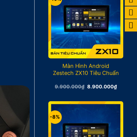
Màn Hình Android
Zestech ZX10 Tiêu Chuẩn
Giá
Giá
9.900.000
₫
8.900.000
₫
gốc
hiện
là:
tại
9.900.000₫.
là:
8.900.0
-8%