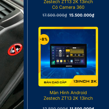
Zestech ZT13 2K 13inch
Có Camera 360
Giá
Giá
17.500.000
₫
15.500.000
₫
gốc
hiện
là:
tại
17.500.000₫.
là:
15.500
-8%
Màn Hình Android
Zestech ZT13 2K 13inch
Giá
Giá
12.500.000
₫
11.500.000
₫