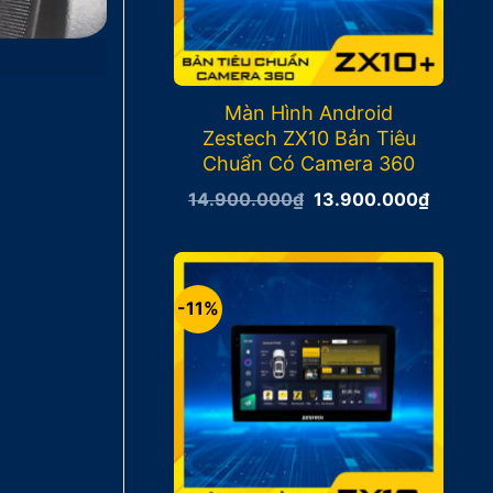
Màn Hình Android
Zestech ZX10 Bản Tiêu
Chuẩn Có Camera 360
Giá
Giá
14.900.000
₫
13.900.000
₫
gốc
hiện
là:
tại
14.900.000₫.
là:
13.900
-11%