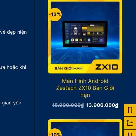
17.400
-13%
 vẻ đẹp hiện
mưa hoặc khi
Màn Hình Android
Zestech ZX10 Bản Giới
hạn
 gian yên
Giá
Giá
15.900.000
₫
13.900.000
₫
gốc
hiện
là:
tại
15.900.000₫.
là:
13.900
-10%