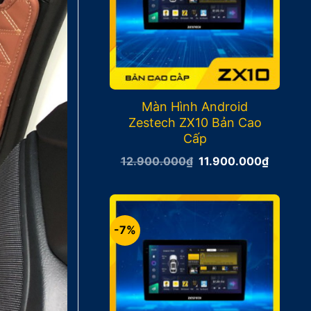
Màn Hình Android
Zestech ZX10 Bản Cao
Cấp
Giá
Giá
12.900.000
₫
11.900.000
₫
gốc
hiện
là:
tại
12.900.000₫.
là:
11.900
-7%