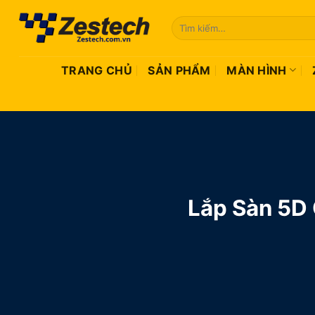
Bỏ
Tìm
qua
kiếm:
nội
dung
TRANG CHỦ
SẢN PHẨM
MÀN HÌNH
Lắp Sàn 5D