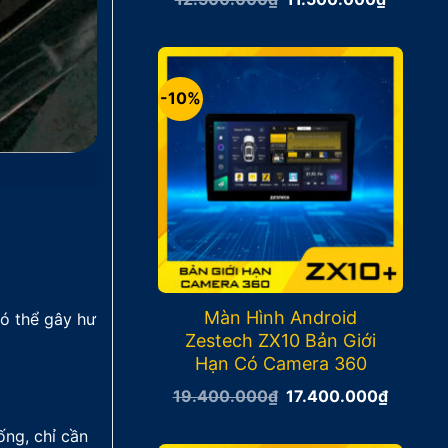
gốc
hiện
là:
tại
12.500.000₫.
là:
11.500.
-10%
Màn Hình Android
có thể gây hư
Zestech ZX10 Bản Giới
Hạn Có Camera 360
Giá
Giá
19.400.000
₫
17.400.000
₫
gốc
hiện
là:
tại
ống, chỉ cần
19.400.000₫.
là: