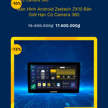
-10%
Màn Hình Android Zestech ZX10 Bản
Giới Hạn Có Camera 360
Giá
Giá
19.400.000
₫
17.400.000
₫
gốc
hiện
là:
tại
19.400.000₫.
là:
17.400.000₫.
-13%