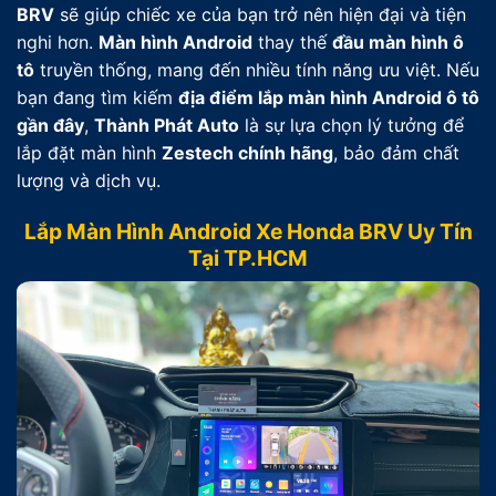
BRV
sẽ giúp chiếc xe của bạn trở nên hiện đại và tiện
nghi hơn.
Màn hình Android
thay thế
đầu màn hình ô
tô
truyền thống, mang đến nhiều tính năng ưu việt. Nếu
bạn đang tìm kiếm
địa điểm lắp màn hình Android ô tô
gần đây
,
Thành Phát Auto
là sự lựa chọn lý tưởng để
lắp đặt màn hình
Zestech chính hãng
, bảo đảm chất
lượng và dịch vụ.
Lắp Màn Hình Android Xe Honda BRV Uy Tín
Tại TP.HCM