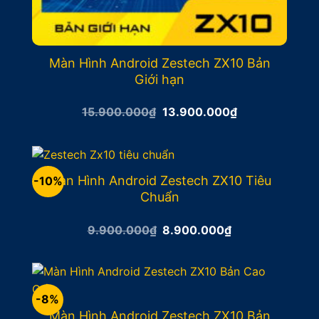
Màn Hình Android Zestech ZX10 Bản
Giới hạn
Giá
Giá
15.900.000
₫
13.900.000
₫
gốc
hiện
là:
tại
15.900.000₫.
là:
13.900.000₫.
Màn Hình Android Zestech ZX10 Tiêu
-10%
Chuẩn
Giá
Giá
9.900.000
₫
8.900.000
₫
gốc
hiện
là:
tại
9.900.000₫.
là:
8.900.000₫.
-8%
Màn Hình Android Zestech ZX10 Bản