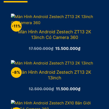
-11%
Màn Hình Android Zestech ZT13 2K
13inch Có Camera 360
Giá
Giá
17.500.000
₫
15.500.000
₫
gốc
hiện
là:
tại
17.500.000₫.
là:
15.500.000₫.
Màn Hình Android Zestech ZT13 2K
-8%
13inch
Giá
Giá
12.500.000
₫
11.500.000
₫
gốc
hiện
là:
tại
12.500.000₫.
là:
11.500.000₫.