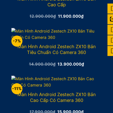
Cao Cấp
Giá
Giá
12.900.000
₫
11.900.000
₫
gốc
hiện
là:
tại
12.900.000₫.
là:
11.900.000₫.
-7%
Màn Hình Android Zestech ZX10 Bản
Tiêu Chuẩn Có Camera 360
Giá
Giá
14.900.000
₫
13.900.000
₫
gốc
hiện
là:
tại
14.900.000₫.
là:
13.900.000₫.
-11%
Màn Hình Android Zestech ZX10 Bản
Cao Cấp Có Camera 360
Giá
Giá
17.900.000
₫
15.900.000
₫