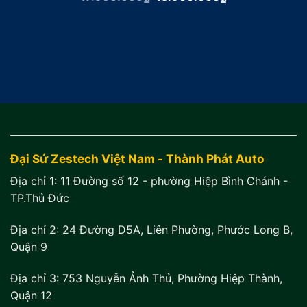
gốc
hiện
là:
tại
17.900.000₫.
là:
15.900.000₫.
Đại Sứ Zestech Việt Nam - Thành Phát Auto
Địa chỉ 1:
11 Đường số 12 - phường Hiệp Bình Chánh -
TP.Thủ Đức
Địa chỉ 2:
24 Đường D5A, Liên Phường, Phước Long B,
Quận 9
Địa chỉ 3:
753 Nguyễn Ảnh Thủ, Phường Hiệp Thành,
Quận 12