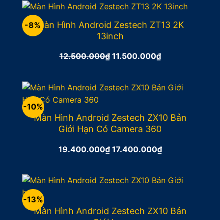
17.500.000₫.
là:
15.500.000₫.
Màn Hình Android Zestech ZT13 2K
-8%
13inch
12.500.000
₫
Giá
11.500.000
₫
Giá
gốc
hiện
là:
tại
12.500.000₫.
là:
11.500.000₫.
-10%
Màn Hình Android Zestech ZX10 Bản
Giới Hạn Có Camera 360
19.400.000
₫
Giá
17.400.000
₫
Giá
gốc
hiện
là:
tại
19.400.000₫.
là:
17.400.000₫.
-13%
Màn Hình Android Zestech ZX10 Bản