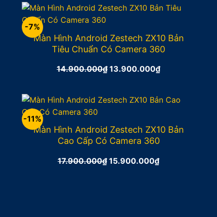
là:
tại
12.900.000₫.
là:
11.900.000₫.
-7%
Màn Hình Android Zestech ZX10 Bản
Tiêu Chuẩn Có Camera 360
14.900.000
₫
Giá
13.900.000
₫
Giá
gốc
hiện
là:
tại
14.900.000₫.
là:
13.900.000₫.
-11%
Màn Hình Android Zestech ZX10 Bản
Cao Cấp Có Camera 360
17.900.000
₫
Giá
15.900.000
₫
Giá
gốc
hiện
là:
tại
17.900.000₫.
là:
15.900.000₫.