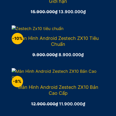
Giới hạn
15.900.000
₫
Giá
13.900.000
₫
Giá
gốc
hiện
là:
tại
15.900.000₫.
là:
13.900.000₫.
Màn Hình Android Zestech ZX10 Tiêu
-10%
Chuẩn
9.900.000
₫
Giá
8.900.000
₫
Giá
gốc
hiện
là:
tại
9.900.000₫.
là:
8.900.000₫.
-8%
Màn Hình Android Zestech ZX10 Bản
Cao Cấp
12.900.000
₫
Giá
11.900.000
₫
Giá
gốc
hiện