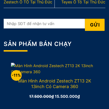
Zestech Ô TÔ Tại Thủ Đức
Teyes Ô Tô Tại Thủ Đức
SẢN PHẨM BÁN CHẠY
-11%
Màn Hình Android Zestech ZT13 2K
13inch Có Camera 360
17.500.000
₫
Giá
15.500.000
₫
Giá
gốc
hiện
là:
tại