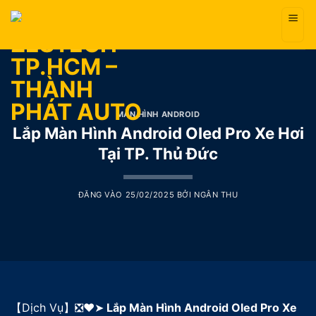
Bỏ
qua
nội
dung
MÀN HÌNH ANDROID
Lắp Màn Hình Android Oled Pro Xe Hơi
Tại TP. Thủ Đức
ĐĂNG VÀO
25/02/2025
BỞI
NGÂN THU
【Dịch Vụ】❎❤️➤
Lắp Màn Hình Android Oled Pro Xe