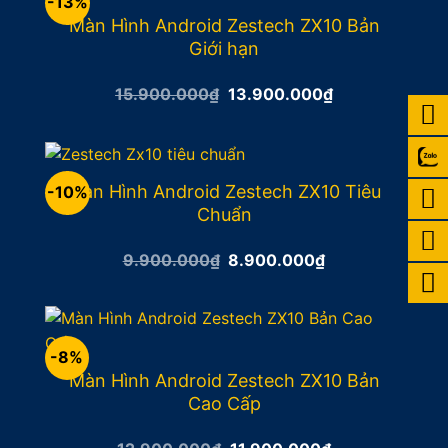
-13%
Màn Hình Android Zestech ZX10 Bản
Giới hạn
Giá
Giá
15.900.000
₫
13.900.000
₫
gốc
hiện
là:
tại
15.900.000₫.
là:
13.900.000₫.
Màn Hình Android Zestech ZX10 Tiêu
-10%
Chuẩn
Giá
Giá
9.900.000
₫
8.900.000
₫
gốc
hiện
là:
tại
9.900.000₫.
là:
8.900.000₫.
-8%
Màn Hình Android Zestech ZX10 Bản
Cao Cấp