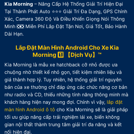
Kia Morning
– Nâng Cấp Hệ Thống Giải Trí Hiện Đại
Tại Thành Phát Auto ⭐⭐⭐ Giải Trí Đa Dạng, GPS Chính
Xác, Camera 360 Độ Và Điều Khiển Giọng Nói Thông
Minh ❎❎ Miễn Phí Lắp Đặt Tận Nơi, Giá Tốt, Bảo Hành
Dài Hạn.
Lắp Đặt Màn Hình Android Cho Xe Kia
Morning 1️⃣ 【Dịch Vụ】™
Kia Morning là mẫu xe hatchback cỡ nhỏ được ưa
chuộng nhờ thiết kế nhỏ gọn, tiết kiệm nhiên liệu và
giá thành hợp lý. Tuy nhiên, hệ thống giải trí nguyên
bản của xe thường chỉ đáp ứng các chức năng cơ bản
như radio và CD, thiếu những tính năng thông minh mà
khách hàng hiện nay mong đợi. Chính vì vậy,
lắp đặt
màn hình Android ô tô
cho Kia Morning sẽ là giải pháp
tối ưu giúp nâng cấp trải nghiệm lái xe, biến không
gian nội thất thành trung tâm giải trí đa năng và kết
nối hiện đại.