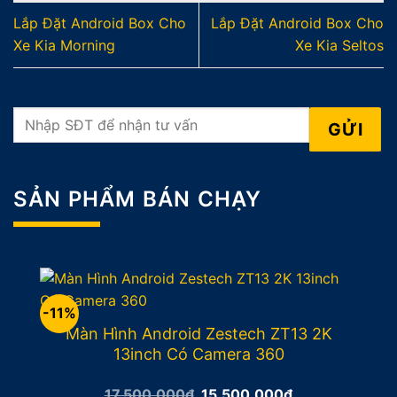
Lắp Đặt Android Box Cho
Lắp Đặt Android Box Cho
Xe Kia Morning
Xe Kia Seltos
SẢN PHẨM BÁN CHẠY
-11%
Màn Hình Android Zestech ZT13 2K
13inch Có Camera 360
Giá
Giá
17.500.000
₫
15.500.000
₫