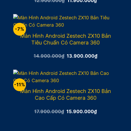
Giá
Giá
12.900.000
₫
11.900.000
₫
gốc
hiện
là:
tại
12.900.000₫.
là:
11.900.000₫.
-7%
Màn Hình Android Zestech ZX10 Bản
Tiêu Chuẩn Có Camera 360
Giá
Giá
14.900.000
₫
13.900.000
₫
gốc
hiện
là:
tại
14.900.000₫.
là:
13.900.000₫.
-11%
Màn Hình Android Zestech ZX10 Bản
Cao Cấp Có Camera 360
Giá
Giá
17.900.000
₫
15.900.000
₫
gốc
hiện
là:
tại
17.900.000₫.
là:
15.900.000₫.