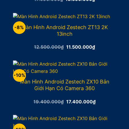
gốc
hiện
là:
tại
17.500.000₫.
là:
15.500.000₫.
Màn Hình Android Zestech ZT13 2K
-8%
13inch
Giá
Giá
12.500.000
₫
11.500.000
₫
gốc
hiện
là:
tại
12.500.000₫.
là:
11.500.000₫.
-10%
Màn Hình Android Zestech ZX10 Bản
Giới Hạn Có Camera 360
Giá
Giá
19.400.000
₫
17.400.000
₫
gốc
hiện
là:
tại
19.400.000₫.
là:
17.400.000₫.