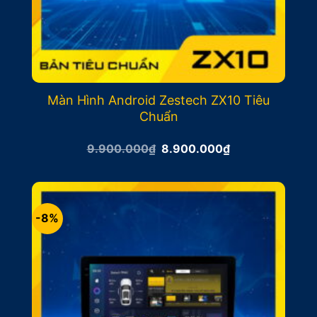
Màn Hình Android Zestech ZX10 Tiêu
Chuẩn
Giá
Giá
9.900.000
₫
8.900.000
₫
gốc
hiện
là:
tại
9.900.000₫.
là:
8.900.000₫.
-8%