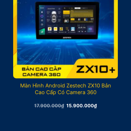
Màn Hình Android Zestech ZX10 Bản
Cao Cấp Có Camera 360
Giá
Giá
17.900.000
₫
15.900.000
₫
gốc
hiện
là:
tại
17.900.000₫.
là:
15.900.000₫.