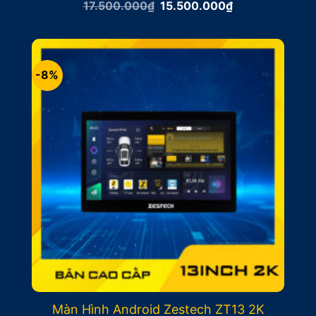
Giá
Giá
17.500.000
₫
15.500.000
₫
gốc
hiện
là:
tại
17.500.000₫.
là:
15.500.000₫.
-8%
Màn Hình Android Zestech ZT13 2K