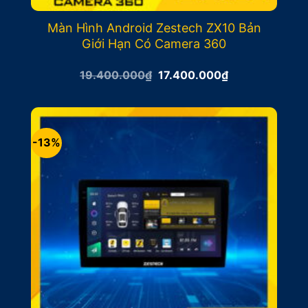
Màn Hình Android Zestech ZX10 Bản
Giới Hạn Có Camera 360
Giá
Giá
19.400.000
₫
17.400.000
₫
gốc
hiện
là:
tại
19.400.000₫.
là:
17.400.000₫.
-13%