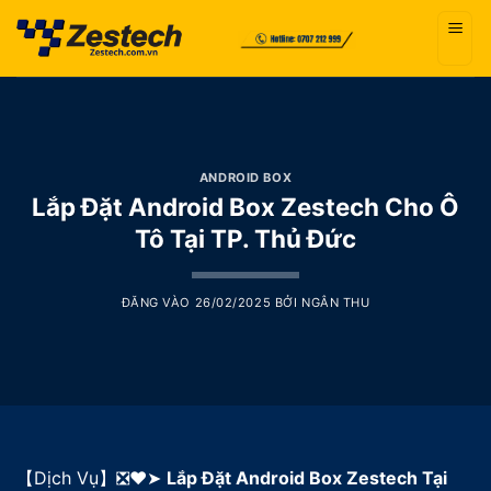
Bỏ
qua
nội
dung
ANDROID BOX
Lắp Đặt Android Box Zestech Cho Ô
Tô Tại TP. Thủ Đức
ĐĂNG VÀO
26/02/2025
BỞI
NGÂN THU
【Dịch Vụ】❎❤️➤
Lắp Đặt Android Box Zestech Tại