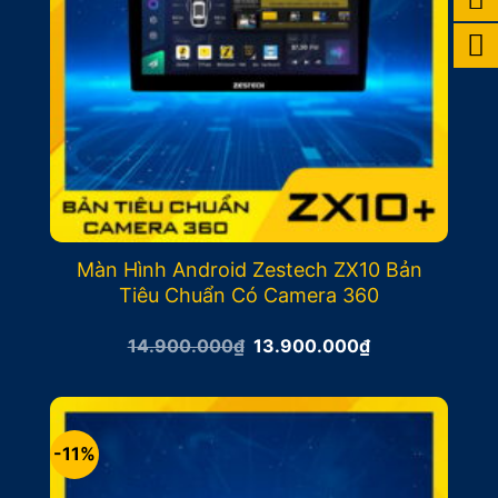
Màn Hình Android Zestech ZX10 Bản
Tiêu Chuẩn Có Camera 360
Giá
Giá
14.900.000
₫
13.900.000
₫
gốc
hiện
là:
tại
14.900.000₫.
là:
13.900.000₫.
-11%