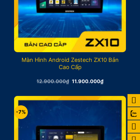
Màn Hình Android Zestech ZX10 Bản
Cao Cấp
Giá
Giá
12.900.000
₫
11.900.000
₫
gốc
hiện
là:
tại
12.900.000₫.
là:
11.900.000₫.
-7%