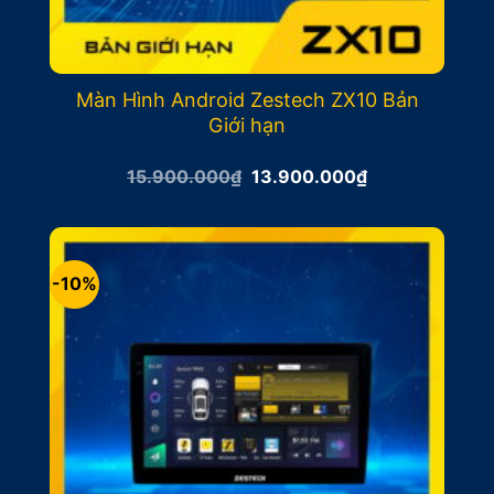
Màn Hình Android Zestech ZX10 Bản
Giới hạn
Giá
Giá
15.900.000
₫
13.900.000
₫
gốc
hiện
là:
tại
15.900.000₫.
là:
13.900.000₫.
-10%