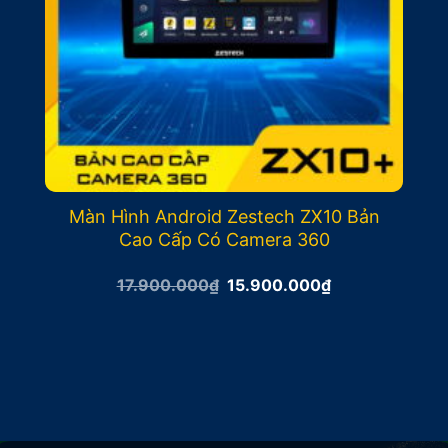
Màn Hình Android Zestech ZX10 Bản
Cao Cấp Có Camera 360
Giá
Giá
17.900.000
₫
15.900.000
₫
gốc
hiện
là:
tại
17.900.000₫.
là:
15.900.000₫.