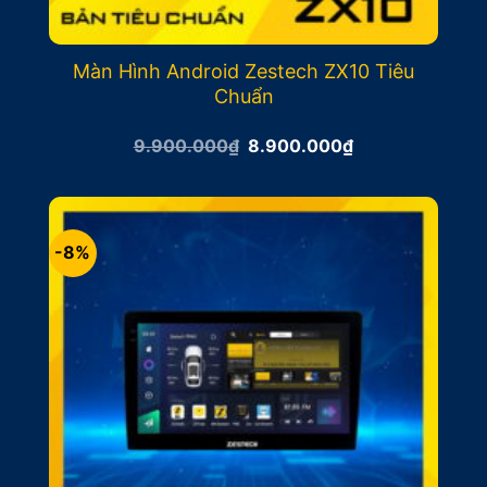
Màn Hình Android Zestech ZX10 Tiêu
Chuẩn
Giá
Giá
9.900.000
₫
8.900.000
₫
gốc
hiện
là:
tại
9.900.000₫.
là:
8.900.000₫.
-8%