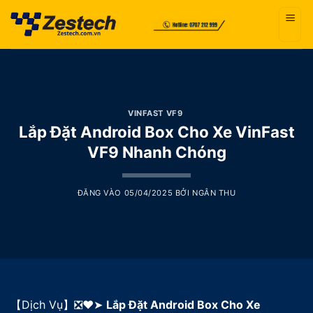
Bỏ
qua
nội
dung
VINFAST VF9
Lắp Đặt Android Box Cho Xe VinFast
VF9 Nhanh Chóng
ĐĂNG VÀO
05/04/2025
BỞI
NGÂN THU
【Dịch Vụ】❎❤️➤
Lắp Đặt Android Box Cho Xe