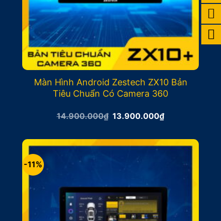
Màn Hình Android Zestech ZX10 Bản
Tiêu Chuẩn Có Camera 360
Giá
Giá
14.900.000
₫
13.900.000
₫
gốc
hiện
là:
tại
14.900.000₫.
là:
13.900.000₫.
-11%