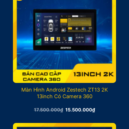
Màn Hình Android Zestech ZT13 2K
13inch Có Camera 360
Giá
Giá
17.500.000
₫
15.500.000
₫
gốc
hiện
là:
tại
17.500.000₫.
là:
15.500.000₫.