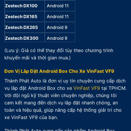
Zestech DX100
Android 11
3GB
32GB
5.300
Zestech DX165
Android 11
3GB
32GB
4.500
Zestech DX265
Android 9
4GB
64GB
6.500
Zestech DX300
Android 9
4GB
64GB
8.500
Zestech DX350
Android 10
4GB
64GB
8.500
(Lưu ý: Giá có thể thay đổi tùy theo chương trình
khuyến mãi và thời gian mua.)
Zestech DX14 Pro
Android 12
8GB
128GB
10.50
Đơn Vị Lắp Đặt Android Box Cho Xe VinFast VF9
Thành Phát Auto là đơn vị uy tín chuyên cung cấp dịch
vụ lắp đặt Android Box cho xe
VinFast VF9
tại TPHCM.
Với đội ngũ kỹ thuật viên chuyên nghiệp, chúng tôi
cam kết mang đến dịch vụ lắp đặt nhanh chóng, an
toàn và hiệu quả, giúp nâng cấp hệ thống giải trí cho
xe VinFast VF9 của bạn.
Thành Phát Auto cung cấp sản phẩm Android Box