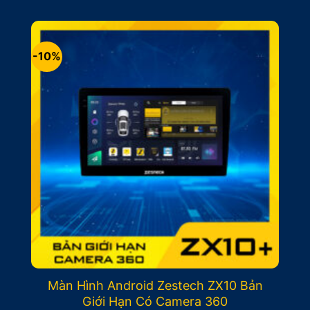
là:
tại
12.500.000₫.
là:
11.500.000₫.
-10%
Màn Hình Android Zestech ZX10 Bản
Giới Hạn Có Camera 360