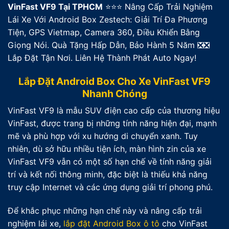
VinFast VF9 Tại TPHCM
⭐⭐⭐ Nâng Cấp Trải Nghiệm
Lái Xe Với Android Box Zestech: Giải Trí Đa Phương
Tiện, GPS Vietmap, Camera 360, Điều Khiển Bằng
Giọng Nói. Quà Tặng Hấp Dẫn, Bảo Hành 5 Năm ❎❎
Lắp Đặt Tận Nơi. Liên Hệ Thành Phát Auto Ngay!
Lắp Đặt Android Box Cho Xe VinFast VF9
Nhanh Chóng
VinFast VF9 là mẫu SUV điện cao cấp của thương hiệu
VinFast, được trang bị những tính năng hiện đại, mạnh
mẽ và phù hợp với xu hướng di chuyển xanh. Tuy
nhiên, dù sở hữu nhiều tiện ích, màn hình zin của xe
VinFast VF9 vẫn có một số hạn chế về tính năng giải
trí và kết nối thông minh, đặc biệt là thiếu khả năng
truy cập Internet và các ứng dụng giải trí phong phú.
Để khắc phục những hạn chế này và nâng cấp trải
nghiệm lái xe,
lắp đặt Android Box ô tô
cho VinFast