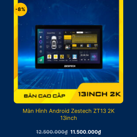
-8%
Màn Hình Android Zestech ZT13 2K
13inch
Giá
Giá
12.500.000
₫
11.500.000
₫
gốc
hiện