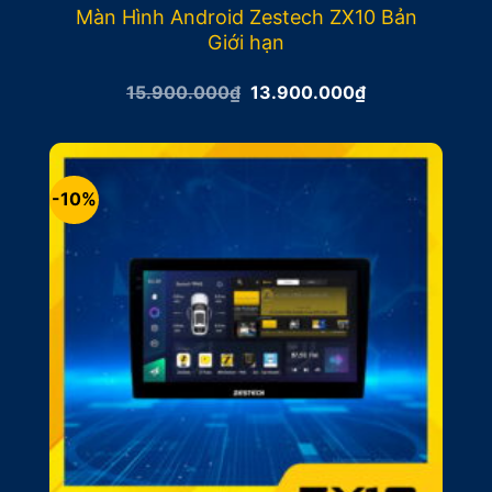
Màn Hình Android Zestech ZX10 Bản
Giới hạn
Giá
Giá
15.900.000
₫
13.900.000
₫
gốc
hiện
là:
tại
15.900.000₫.
là:
13.900.000₫.
-10%