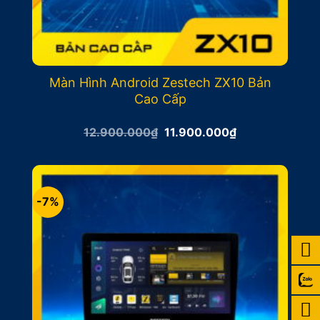
Màn Hình Android Zestech ZX10 Bản
Cao Cấp
Giá
Giá
12.900.000
₫
11.900.000
₫
gốc
hiện
là:
tại
12.900.000₫.
là:
11.900.000₫.
-7%