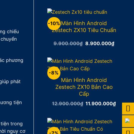
là:
tại
15.900.000₫.
là:
13.900
Màn Hình Android
-10%
Zestech ZX10 Tiêu Chuẩn
ng chiếu
i chuyển
Giá
Giá
9.900.000
₫
8.900.000
₫
gốc
hiện
là:
tại
9.900.000₫.
là:
các phương
8.900.0
-8%
Màn Hình Android
giúp phát
Zestech ZX10 Bản Cao
Cấp
hương tiện
Giá
Giá
12.900.000
₫
11.900.000
₫
gốc
hiện
là:
tại
12.900.000₫.
là:
11.900
tiện trong
hời nguy cơ
-7%