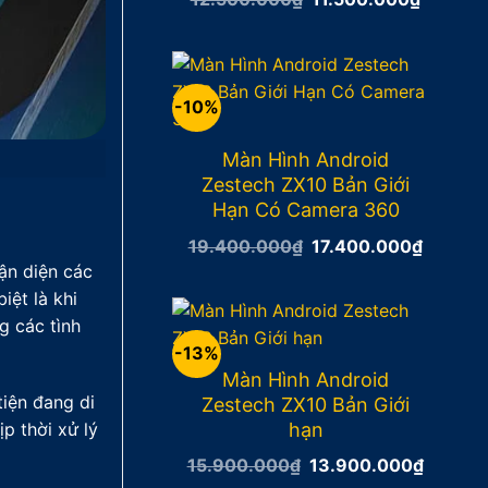
gốc
hiện
là:
tại
12.500.000₫.
là:
11.500.
-10%
Màn Hình Android
Zestech ZX10 Bản Giới
Hạn Có Camera 360
Giá
Giá
19.400.000
₫
17.400.000
₫
gốc
hiện
hận diện các
là:
tại
19.400.000₫.
là:
ệt là khi
17.400
g các tình
-13%
Màn Hình Android
iện đang di
Zestech ZX10 Bản Giới
hạn
p thời xử lý
Giá
Giá
15.900.000
₫
13.900.000
₫
gốc
hiện