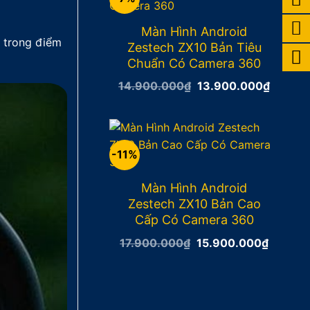
Màn Hình Android
ở trong điểm
Zestech ZX10 Bản Tiêu
Chuẩn Có Camera 360
Giá
Giá
14.900.000
₫
13.900.000
₫
gốc
hiện
là:
tại
14.900.000₫.
là:
13.900
-11%
Màn Hình Android
Zestech ZX10 Bản Cao
Cấp Có Camera 360
Giá
Giá
17.900.000
₫
15.900.000
₫
gốc
hiện
là:
tại
17.900.000₫.
là:
15.900