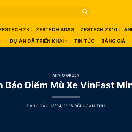
ZESTECH 2K
ZESTECH ADAS
ZESTECH ZX10
AN
DỰ ÁN ĐÃ TRIỂN KHAI
TIN TỨC
BẢNG GIÁ
MINIO GREEN
 Báo Điểm Mù Xe VinFast Mi
ĐĂNG VÀO
13/04/2025
BỞI
NGÂN THU