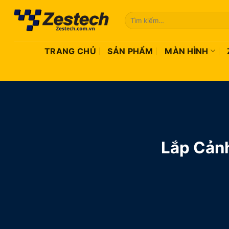
Bỏ
Tìm
qua
kiếm:
nội
dung
TRANG CHỦ
SẢN PHẨM
MÀN HÌNH
Lắp Cảnh