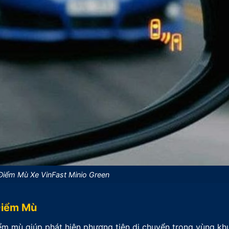
Điểm Mù Xe VinFast Minio Green
Điểm Mù
m mù giúp phát hiện phương tiện di chuyển trong vùng kh