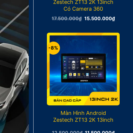
Zestech ZT13 2K 13inch
Có Camera 360
Giá
Giá
17.500.000
₫
15.500.000
₫
gốc
hiện
là:
tại
17.500.000₫.
là:
15.500
-8%
Màn Hình Android
Zestech ZT13 2K 13inch
Giá
Giá
12.500.000
₫
11.500.000
₫