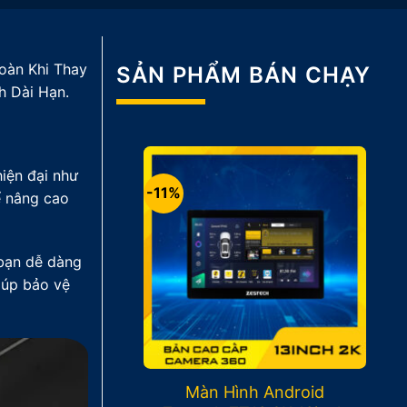
oàn Khi Thay
SẢN PHẨM BÁN CHẠY
h Dài Hạn.
hiện đại như
-11%
ể nâng cao
 bạn dễ dàng
iúp bảo vệ
Màn Hình Android