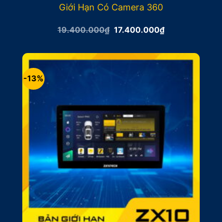
Giới Hạn Có Camera 360
Giá
Giá
19.400.000
₫
17.400.000
₫
gốc
hiện
là:
tại
19.400.000₫.
là:
17.400.000₫.
-13%