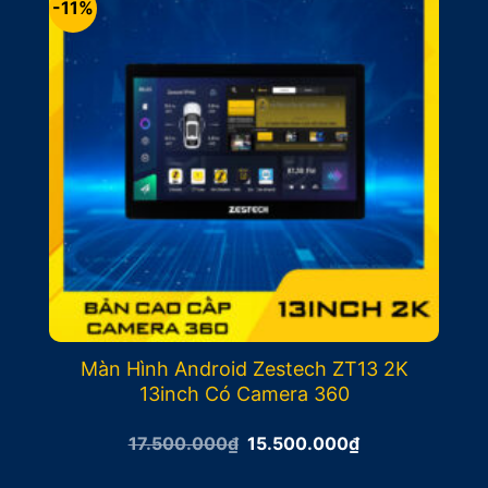
-11%
Màn Hình Android Zestech ZT13 2K
13inch Có Camera 360
Giá
Giá
17.500.000
₫
15.500.000
₫
gốc
hiện
là:
tại