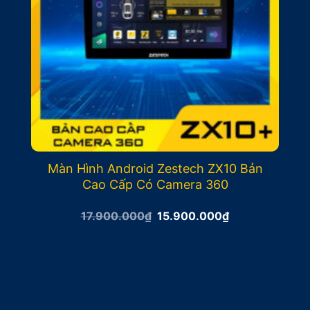
Màn Hình Android Zestech ZX10 Bản
Cao Cấp Có Camera 360
Giá
Giá
17.900.000
₫
15.900.000
₫
gốc
hiện
là:
tại
17.900.000₫.
là:
15.900.000₫.