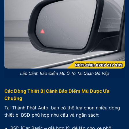
Lắp Cảnh Báo Điểm Mù Ô Tô Tại Quận Gò Vấp
Các Dòng Thiết Bị Cảnh Báo Điểm Mù Được Ưa
Chuộng
Tại Thành Phát Auto, bạn có thể lựa chọn nhiều dòng
thiết bị BSD phù hợp nhu cầu và ngân sách:
BSD iCar Basic – giá hợp lý, dễ lắp cho xe phổ