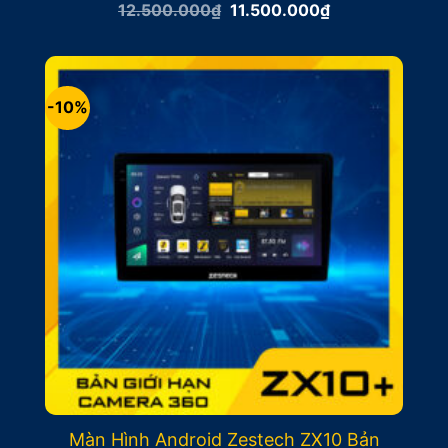
Giá
Giá
12.500.000
₫
11.500.000
₫
gốc
hiện
là:
tại
12.500.000₫.
là:
11.500.000₫.
-10%
Màn Hình Android Zestech ZX10 Bản