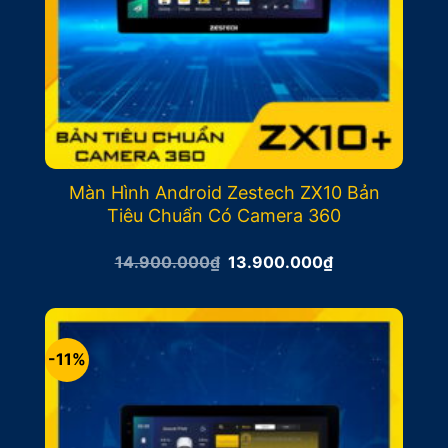
Màn Hình Android Zestech ZX10 Bản
Tiêu Chuẩn Có Camera 360
Giá
Giá
14.900.000
₫
13.900.000
₫
gốc
hiện
là:
tại
14.900.000₫.
là:
13.900.000₫.
-11%