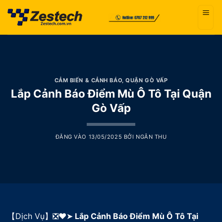
Bỏ
qua
nội
dung
CẢM BIẾN & CẢNH BÁO
,
QUẬN GÒ VẤP
Lắp Cảnh Báo Điểm Mù Ô Tô Tại Quận
Gò Vấp
ĐĂNG VÀO
13/05/2025
BỞI
NGÂN THU
【Dịch Vụ】❎❤️➤
Lắp Cảnh Báo Điểm Mù Ô Tô Tại