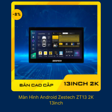
17.500.000₫.
là:
15.500.000₫.
-8%
Màn Hình Android Zestech ZT13 2K
13inch