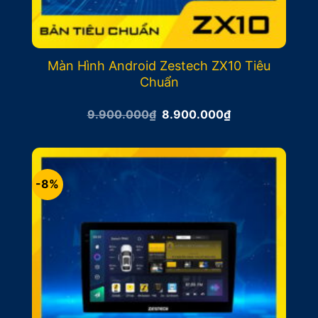
Màn Hình Android Zestech ZX10 Tiêu
Chuẩn
Giá
Giá
9.900.000
₫
8.900.000
₫
gốc
hiện
là:
tại
9.900.000₫.
là:
8.900.000₫.
-8%