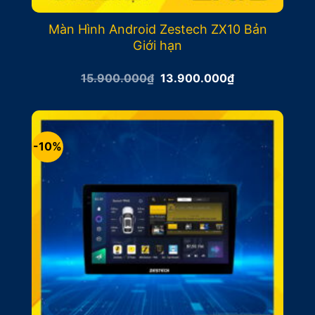
Màn Hình Android Zestech ZX10 Bản
Giới hạn
Giá
Giá
15.900.000
₫
13.900.000
₫
gốc
hiện
là:
tại
15.900.000₫.
là:
13.900.000₫.
-10%