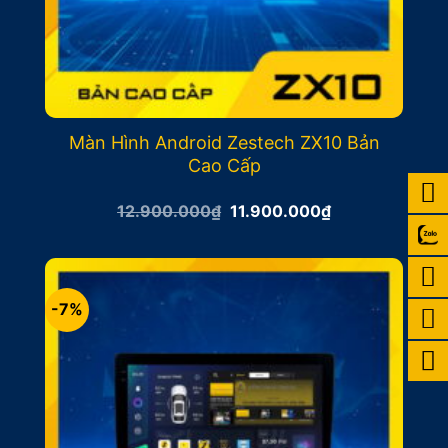
Màn Hình Android Zestech ZX10 Bản
Cao Cấp
Giá
Giá
12.900.000
₫
11.900.000
₫
gốc
hiện
là:
tại
12.900.000₫.
là:
11.900.000₫.
-7%