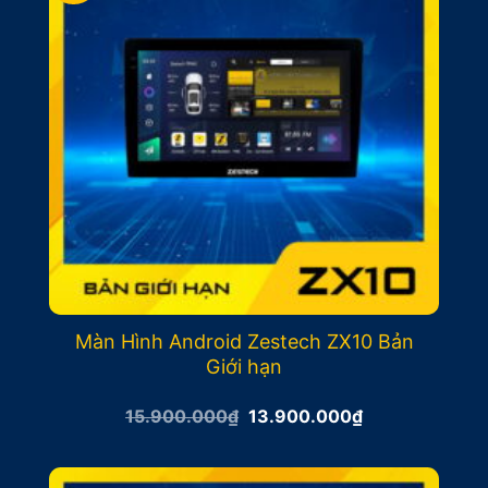
Màn Hình Android Zestech ZX10 Bản
Giới hạn
Giá
Giá
15.900.000
₫
13.900.000
₫
gốc
hiện
là:
tại
15.900.000₫.
là:
13.900.000₫.