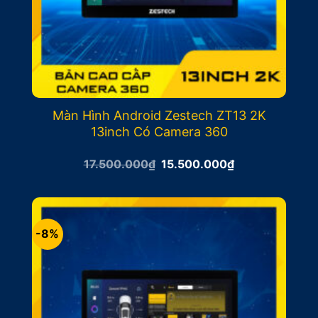
Màn Hình Android Zestech ZT13 2K
13inch Có Camera 360
Giá
Giá
17.500.000
₫
15.500.000
₫
gốc
hiện
là:
tại
17.500.000₫.
là:
15.500.000₫.
-8%