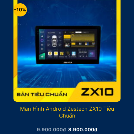
-10%
Màn Hình Android Zestech ZX10 Tiêu
Chuẩn
Giá
Giá
9.900.000
₫
8.900.000
₫
gốc
hiện