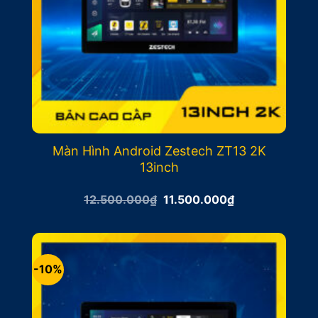
Màn Hình Android Zestech ZT13 2K
13inch
Giá
Giá
12.500.000
₫
11.500.000
₫
gốc
hiện
là:
tại
12.500.000₫.
là:
11.500.000₫.
-10%