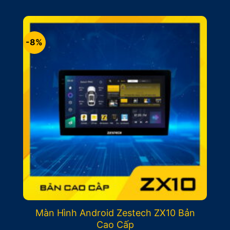
là:
tại
9.900.000₫.
là:
8.900.000₫.
-8%
Màn Hình Android Zestech ZX10 Bản
Cao Cấp