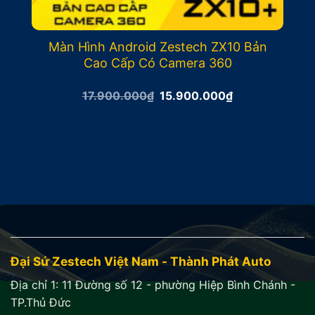
Màn Hình Android Zestech ZX10 Bản
Cao Cấp Có Camera 360
Giá
Giá
17.900.000
₫
15.900.000
₫
gốc
hiện
là:
tại
17.900.000₫.
là:
15.900.000₫.
Đại Sứ Zestech Việt Nam - Thành Phát Auto
Địa chỉ 1:
11 Đường số 12 - phường Hiệp Bình Chánh -
TP.Thủ Đức