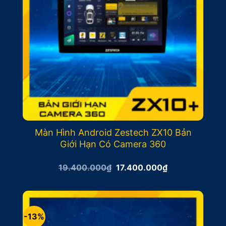
Màn Hình Android Zestech ZX10 Bản
Giới Hạn Có Camera 360
Giá
Giá
19.400.000
₫
17.400.000
₫
gốc
hiện
là:
tại
19.400.000₫.
là:
17.400.000₫.
-13%