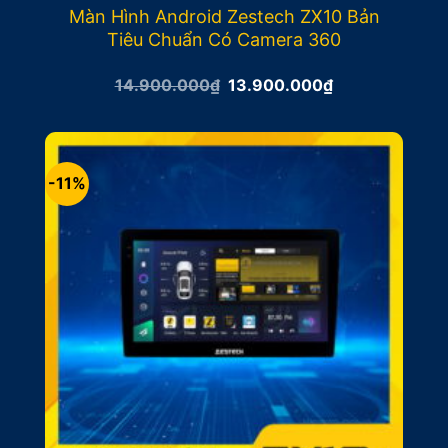
Màn Hình Android Zestech ZX10 Bản
Tiêu Chuẩn Có Camera 360
Giá
Giá
14.900.000
₫
13.900.000
₫
gốc
hiện
là:
tại
14.900.000₫.
là:
13.900.000₫.
-11%