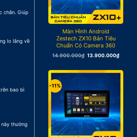
c chắn. Giúp
Màn Hình Android
Zestech ZX10 Bản Tiêu
ng lo lắng về
Chuẩn Có Camera 360
Giá
Giá
14.900.000
₫
13.900.000
₫
gốc
hiện
là:
tại
14.900.000₫.
là:
13.900
-11%
trên bao bì
u này thường