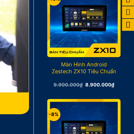
Màn Hình Android
Zestech ZX10 Tiêu Chuẩn
Giá
Giá
9.900.000
₫
8.900.000
₫
gốc
hiện
là:
tại
9.900.000₫.
là:
8.900.0
-8%