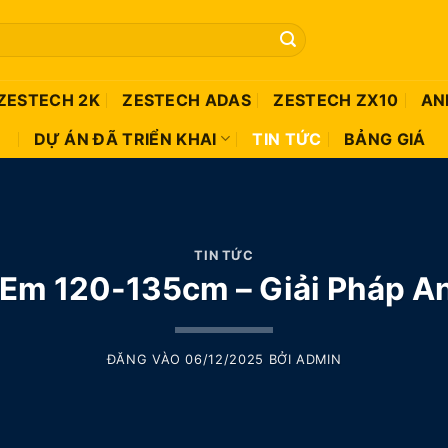
ZESTECH 2K
ZESTECH ADAS
ZESTECH ZX10
AN
DỰ ÁN ĐÃ TRIỂN KHAI
TIN TỨC
BẢNG GIÁ
TIN TỨC
 Em 120-135cm – Giải Pháp A
ĐĂNG VÀO
06/12/2025
BỞI
ADMIN