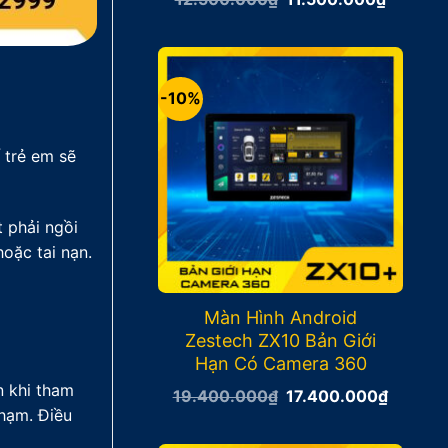
gốc
hiện
là:
tại
12.500.000₫.
là:
11.500.
-10%
 trẻ em sẽ
t phải ngồi
oặc tai nạn.
Màn Hình Android
Zestech ZX10 Bản Giới
Hạn Có Camera 360
n khi tham
Giá
Giá
19.400.000
₫
17.400.000
₫
gốc
hiện
chạm. Điều
là:
tại
19.400.000₫.
là: