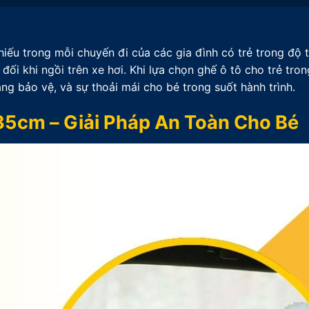
iếu trong mỗi chuyến đi của các gia đình có trẻ trong độ t
ối khi ngồi trên xe hơi. Khi lựa chọn ghế ô tô cho trẻ tron
ng bảo vệ, và sự thoải mái cho bé trong suốt hành trình.
135cm – Giải Pháp An Toàn Cho Bé