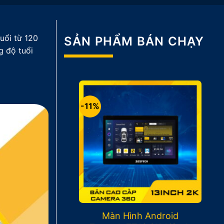
uổi từ 120
SẢN PHẨM BÁN CHẠY
g độ tuổi
-11%
Màn Hình Android