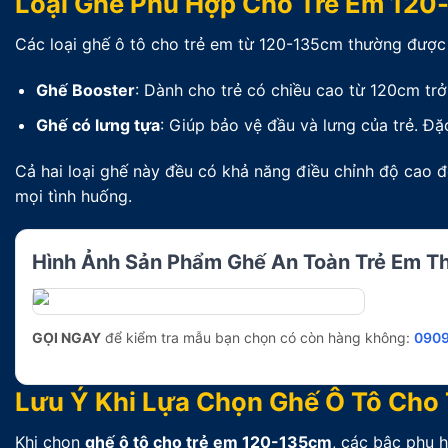
Loại Ghế Phù Hợp Cho Trẻ Em 12
Các loại ghế ô tô cho trẻ em từ 120-135cm thường được
Ghế Booster
: Dành cho trẻ có chiều cao từ 120cm trở
Ghế có lưng tựa
: Giúp bảo vệ đầu và lưng của trẻ. Đặ
Cả hai loại ghế này đều có khả năng điều chỉnh độ cao đ
mọi tình huống.
Hình Ảnh Sản Phẩm Ghế An Toàn Trẻ Em 
GỌI NGAY
để kiểm tra mẫu bạn chọn có còn hàng không:
0909
Lưu Ý Khi Lựa Chọn Ghế Ô Tô Cho
Khi chọn
ghế ô tô cho trẻ em 120-135cm
, các bậc phụ h