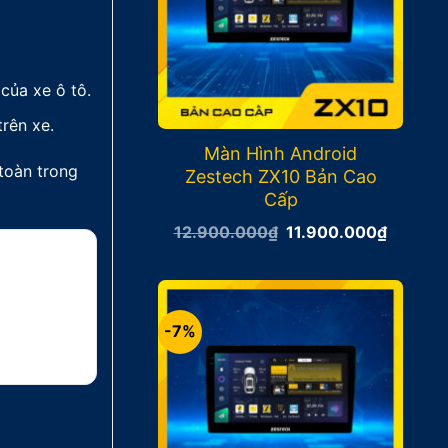
của xe ô tô.
trên xe.
Màn Hình Android
 toàn trong
Zestech ZX10 Bản Cao
Cấp
Giá
Giá
12.900.000
₫
11.900.000
₫
gốc
hiện
là:
tại
12.900.000₫.
là:
11.900
-7%