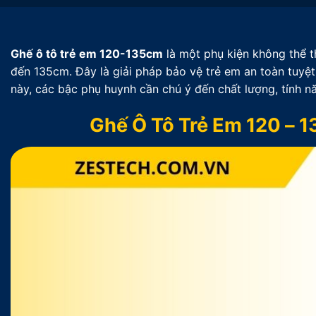
Ghế ô tô trẻ em 120-135cm
là một phụ kiện không thể th
đến 135cm. Đây là giải pháp bảo vệ trẻ em an toàn tuyệt đ
này, các bậc phụ huynh cần chú ý đến chất lượng, tính nă
Ghế Ô Tô Trẻ Em 120 – 