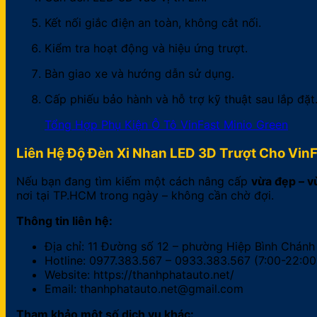
Kết nối giắc điện an toàn, không cắt nối.
Kiểm tra hoạt động và hiệu ứng trượt.
Bàn giao xe và hướng dẫn sử dụng.
Cấp phiếu bảo hành và hỗ trợ kỹ thuật sau lắp đặt
Tổng Hợp Phụ Kiện Ô Tô VinFast Minio Green
Liên Hệ Độ Đèn Xi Nhan LED 3D Trượt Cho VinF
Nếu bạn đang tìm kiếm một cách nâng cấp
vừa đẹp – v
nơi tại TP.HCM trong ngày – không cần chờ đợi.
Thông tin liên hệ:
Địa chỉ: 11 Đường số 12 – phường Hiệp Bình Chánh
Hotline: 0977.383.567 – 0933.383.567 (7:00-22:00
Website: https://thanhphatauto.net/
Email: thanhphatauto.net@gmail.com
Tham khảo một số dịch vụ khác: