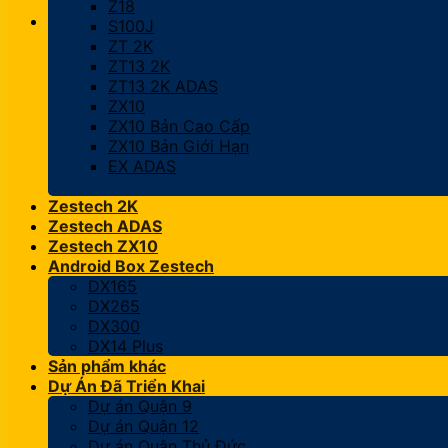
Z18
S100J
ZT 2K
ZT13 2K
ZT13 2K ADAS
ZX10
ZX10 Bản Cao Cấp
ZX10 Bản Giới Hạn
EX ADAS
Zestech 2K
Zestech ADAS
Zestech ZX10
Android Box Zestech
DX165
DX265
DX300
DX14 Plus
Sản phẩm khác
Dự Án Đã Triển Khai
Dự án Quận 9
Dự án Quận 12
Dự án Quận Thủ Đức