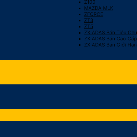
Z100
MAZDA MLK
ZFORCE
ZT3
ZT5
ZX ADAS Bản Tiêu Ch
ZX ADAS Bản Cao Cấp
ZX ADAS Bản Giới Hạn