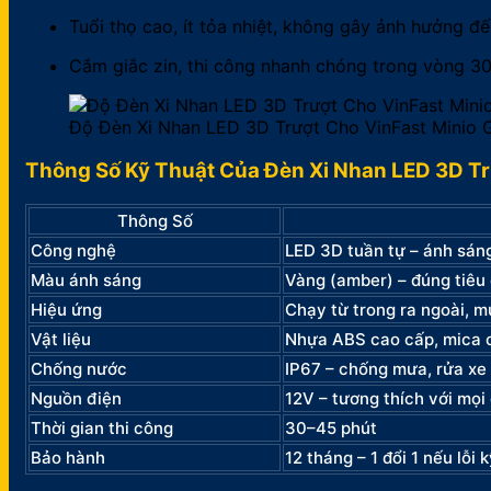
Tuổi thọ cao, ít tỏa nhiệt, không gây ảnh hưởng đế
Cắm giắc zin, thi công nhanh chóng trong vòng 30
Độ Đèn Xi Nhan LED 3D Trượt Cho VinFast Minio 
Thông Số Kỹ Thuật Của Đèn Xi Nhan LED 3D T
Thông Số
Công nghệ
LED 3D tuần tự – ánh sáng
Màu ánh sáng
Vàng (amber) – đúng tiêu
Hiệu ứng
Chạy từ trong ra ngoài, m
Vật liệu
Nhựa ABS cao cấp, mica 
Chống nước
IP67 – chống mưa, rửa xe 
Nguồn điện
12V – tương thích với mọi
Thời gian thi công
30–45 phút
Bảo hành
12 tháng – 1 đổi 1 nếu lỗi 