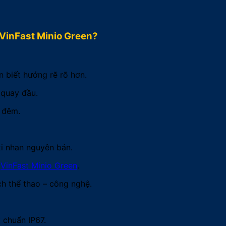
 VinFast Minio Green?
 biết hướng rẽ rõ hơn.
 quay đầu.
 đêm.
xi nhan nguyên bản.
e
VinFast Minio Green
.
ch thể thao – công nghệ.
 chuẩn IP67.