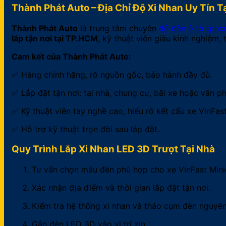
Thành Phát Auto – Địa Chỉ Độ Xi Nhan Uy Tín 
Thành Phát Auto
là trung tâm chuyên
độ đèn ô tô tph
lắp tận nơi tại TP.HCM
, kỹ thuật viên giàu kinh nghiệm
Cam kết của Thành Phát Auto:
✅ Hàng chính hãng, rõ nguồn gốc, bảo hành đầy đủ.
✅ Lắp đặt tận nơi: tại nhà, chung cư, bãi xe hoặc văn p
✅ Kỹ thuật viên tay nghề cao, hiểu rõ kết cấu xe VinFast
✅ Hỗ trợ kỹ thuật trọn đời sau lắp đặt.
Quy Trình Lắp Xi Nhan LED 3D Trượt Tại Nhà
Tư vấn chọn mẫu đèn phù hợp cho xe VinFast Mini
Xác nhận địa điểm và thời gian lắp đặt tận nơi.
Kiểm tra hệ thống xi nhan và tháo cụm đèn nguyên
Gắn đèn LED 3D vào vị trí zin.