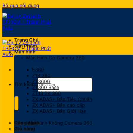
Bỏ qua nội dung
Trang Chủ
Sản Phẩm
Màn hình
Màn Hình Có Camera 360
E360
Z18 360
ZT360G
Tìm kiếm:
ZT360 Base
ZT13 2K 360
ZX ADAS+ Bản Tiêu Chuẩn
ZX ADAS+ Bản cao cấp
ZX ADAS+ Bản Giới Hạn
Đăng nhập
Màn Hình Không Camera 360
Giỏ hàng