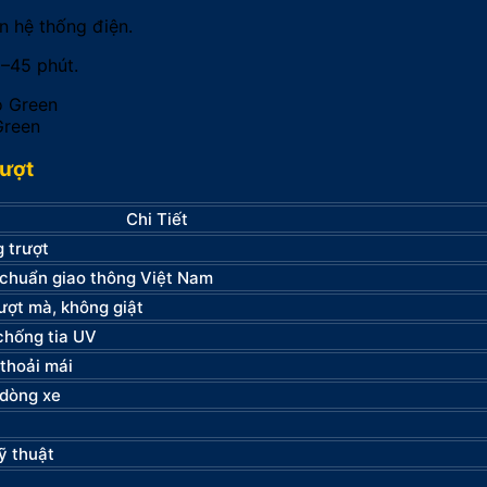
n hệ thống điện.
–45 phút.
Green
rượt
Chi Tiết
 trượt
 chuẩn giao thông Việt Nam
ượt mà, không giật
chống tia UV
thoải mái
 dòng xe
kỹ thuật