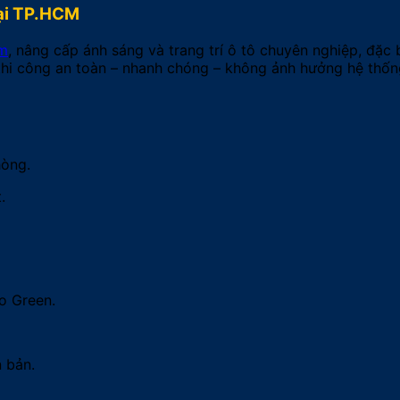
Tại TP.HCM
cm
, nâng cấp ánh sáng và trang trí ô tô chuyên nghiệp, đặc
, thi công an toàn – nhanh chóng – không ảnh hưởng hệ thốn
hòng.
.
o Green.
 bản.