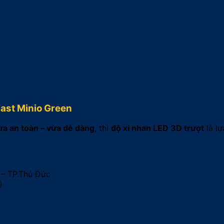
.
ast Minio Green
ừa an toàn – vừa dễ dàng
, thì
độ xi nhan LED 3D trượt
là lự
 – TP.Thủ Đức
)