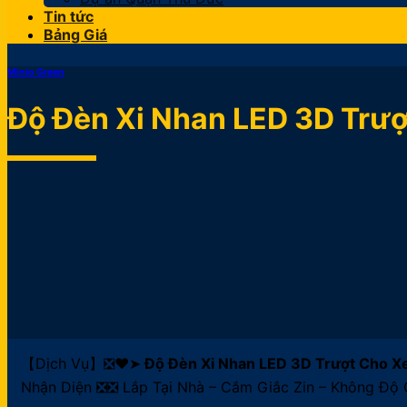
Tin tức
Bảng Giá
Minio Green
Độ Đèn Xi Nhan LED 3D Trượ
【Dịch Vụ】❎❤️➤
Độ Đèn Xi Nhan LED 3D Trượt Cho Xe
Nhận Diện ❎❎ Lắp Tại Nhà – Cắm Giắc Zin – Không Độ