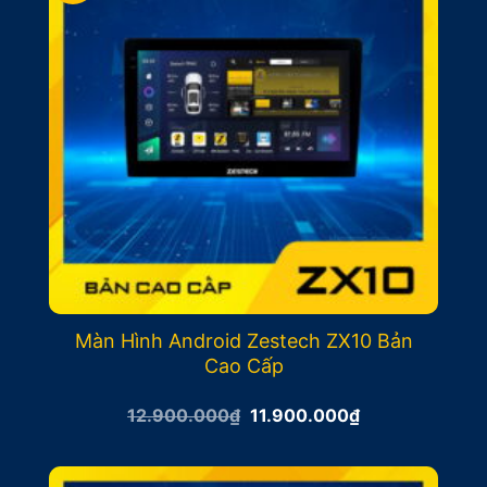
Màn Hình Android Zestech ZX10 Bản
Cao Cấp
Giá
Giá
12.900.000
₫
11.900.000
₫
gốc
hiện
là:
tại
12.900.000₫.
là:
11.900.000₫.