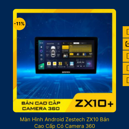
là:
tại
14.900.000₫.
là:
13.900.000₫.
-11%
Màn Hình Android Zestech ZX10 Bản
Cao Cấp Có Camera 360