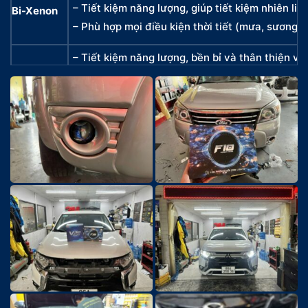
– Tiết kiệm năng lượng, giúp tiết kiệm nhiên liệu
Bi-Xenon
– Phù hợp mọi điều kiện thời tiết (mưa, sương m
– Tiết kiệm năng lượng, bền bỉ và thân thiện vớ
– Tuổi thọ dài, giảm chi phí bảo trì.
LED
– Ánh sáng rõ nét, ổn định và hiệu quả.
– Ánh sáng siêu sáng, chiếu xa mạnh mẽ.
– Tiết kiệm năng lượng, hiệu suất chiếu sáng vư
Laser
– Chuyên dùng cho xe cao cấp, thẩm mỹ cao.