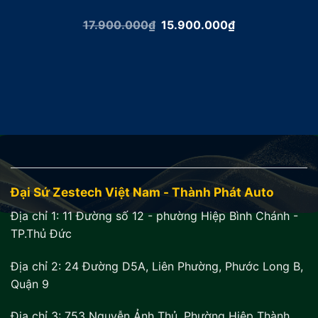
Giá
Giá
17.900.000
₫
15.900.000
₫
gốc
hiện
là:
tại
17.900.000₫.
là:
15.900.000₫.
Đại Sứ Zestech Việt Nam - Thành Phát Auto
Địa chỉ 1:
11 Đường số 12 - phường Hiệp Bình Chánh -
TP.Thủ Đức
Địa chỉ 2:
24 Đường D5A, Liên Phường, Phước Long B,
Quận 9
Địa chỉ 3:
753 Nguyễn Ảnh Thủ, Phường Hiệp Thành,