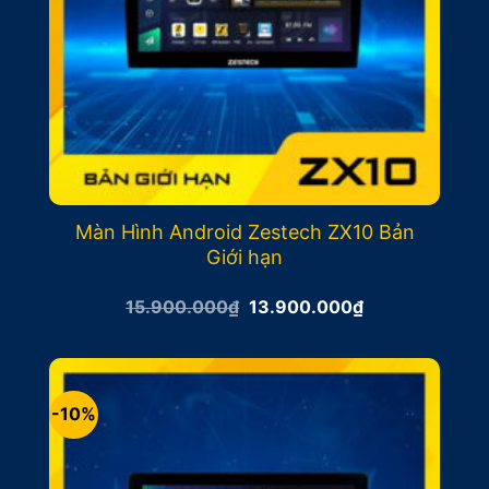
Màn Hình Android Zestech ZX10 Bản
Giới hạn
Giá
Giá
15.900.000
₫
13.900.000
₫
gốc
hiện
là:
tại
15.900.000₫.
là:
13.900.000₫.
-10%