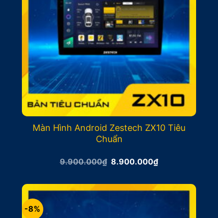
Màn Hình Android Zestech ZX10 Tiêu
Chuẩn
Giá
Giá
9.900.000
₫
8.900.000
₫
gốc
hiện
là:
tại
9.900.000₫.
là:
8.900.000₫.
-8%