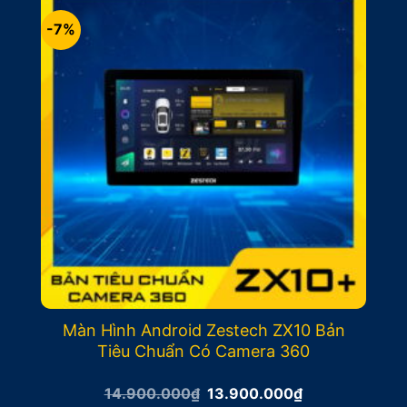
-7%
Màn Hình Android Zestech ZX10 Bản
Tiêu Chuẩn Có Camera 360
Giá
Giá
14.900.000
₫
13.900.000
₫
gốc
hiện