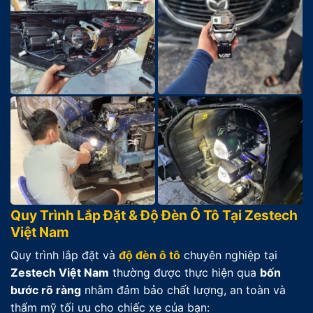
Quy Trình Lắp Đặt & Độ Đèn Ô Tô Tại Zestech
Việt Nam
Quy trình lắp đặt và
độ đèn ô tô
chuyên nghiệp tại
Zestech Việt Nam
thường được thực hiện qua
bốn
bước rõ ràng
nhằm đảm bảo chất lượng, an toàn và
thẩm mỹ tối ưu cho chiếc xe của bạn: