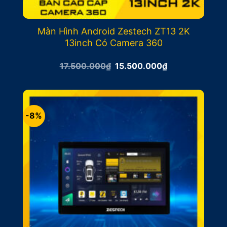
Màn Hình Android Zestech ZT13 2K
13inch Có Camera 360
Giá
Giá
17.500.000
₫
15.500.000
₫
gốc
hiện
là:
tại
17.500.000₫.
là:
15.500.000₫.
-8%