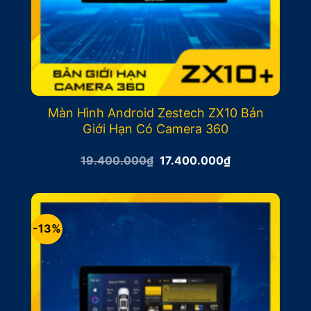
Màn Hình Android Zestech ZX10 Bản
Giới Hạn Có Camera 360
Giá
Giá
19.400.000
₫
17.400.000
₫
gốc
hiện
là:
tại
19.400.000₫.
là:
17.400.000₫.
-13%