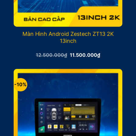
Màn Hình Android Zestech ZT13 2K
13inch
Giá
Giá
12.500.000
₫
11.500.000
₫
gốc
hiện
là:
tại
12.500.000₫.
là:
11.500.000₫.
-10%