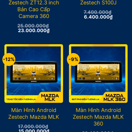
Zestech ZT12.3 inch
Zestech S100J
Bản Cao Cấp
7.400.000
₫
Camera 360
Giá
Giá
6.400.000
₫
gốc
hiện
25.000.000
₫
là:
tại
Giá
Giá
23.000.000
₫
7.400.000₫.
là:
gốc
hiện
6.400.0
là:
tại
25.000.000₫.
là:
23.000.000₫.
-12%
-9%
Màn Hình Android
Màn Hình Android
Zestech Mazda MLK
Zestech Mazda MLK
360
17.000.000
₫
Giá
Giá
15.000.000
₫