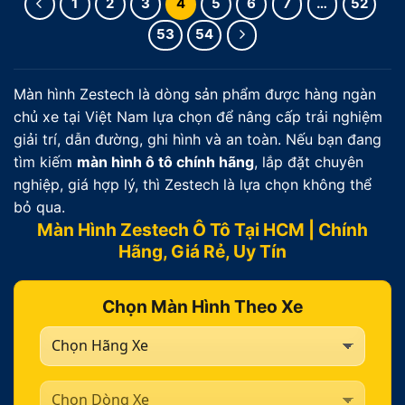
1
2
3
4
5
6
7
…
52
53
54
Màn hình Zestech là dòng sản phẩm được hàng ngàn
chủ xe tại Việt Nam lựa chọn để nâng cấp trải nghiệm
giải trí, dẫn đường, ghi hình và an toàn. Nếu bạn đang
tìm kiếm
màn hình ô tô chính hãng
, lắp đặt chuyên
nghiệp, giá hợp lý, thì Zestech là lựa chọn không thể
bỏ qua.
Màn Hình Zestech Ô Tô Tại HCM | Chính
Hãng, Giá Rẻ, Uy Tín
Chọn Màn Hình Theo Xe