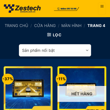
Bỏ
qua
nội
dung
TRANG CHỦ
/
CỬA HÀNG
/
MÀN HÌNH
/
TRANG 4
LỌC
-37%
-11%
HẾT HÀNG