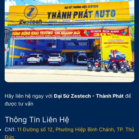
Hãy liên hệ ngay với
Đại Sứ Zestech - Thành Phát
để
được tư vấn
Thông Tin Liên Hệ
CN1:
11 Đường số 12, Phường Hiệp Bình Chánh, TP. Thủ
Đức