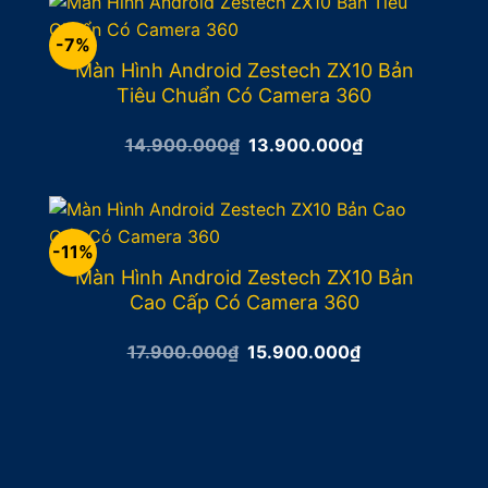
11.900.000₫.
-7%
Màn Hình Android Zestech ZX10 Bản
Tiêu Chuẩn Có Camera 360
Giá
Giá
14.900.000
₫
13.900.000
₫
gốc
hiện
là:
tại
14.900.000₫.
là:
13.900.000₫.
-11%
Màn Hình Android Zestech ZX10 Bản
Cao Cấp Có Camera 360
Giá
Giá
17.900.000
₫
15.900.000
₫
gốc
hiện
là:
tại
17.900.000₫.
là:
15.900.000₫.