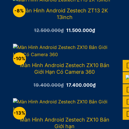
15.500.000₫.
Màn Hình Android Zestech ZT13 2K
-8%
13inch
Giá
Giá
12.500.000
₫
11.500.000
₫
gốc
hiện
là:
tại
12.500.000₫.
là:
11.500.000₫.
-10%
Màn Hình Android Zestech ZX10 Bản
Giới Hạn Có Camera 360
Giá
Giá
19.400.000
₫
17.400.000
₫
gốc
hiện
là:
tại
19.400.000₫.
là:
17.400.000₫.
-13%
Màn Hình Android Zestech ZX10 Bản
Giới hạn