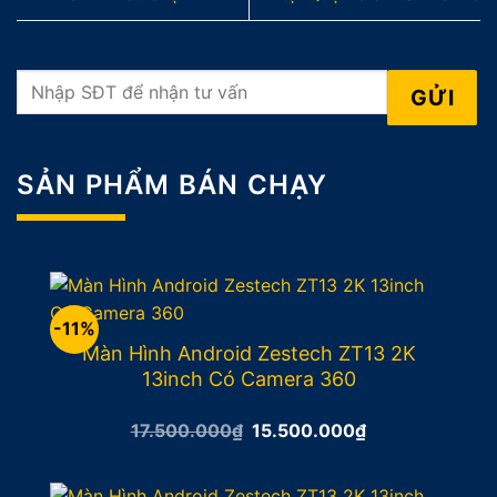
SẢN PHẨM BÁN CHẠY
-11%
Màn Hình Android Zestech ZT13 2K
13inch Có Camera 360
Giá
Giá
17.500.000
₫
15.500.000
₫
gốc
hiện
là:
tại
17.500.000₫.
là: