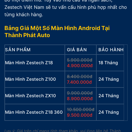
Zestech Việt Nam sẽ tư vấn cấu hình phù hợp nhất cho
từng khách hàng.
Bảng Giá Một Số Màn Hình Android Tại
Thành Phát Auto
SẢN PHẨM
GIÁ BÁN
BẢO HÀNH
5.900.000đ
Màn Hình Zestech Z18
18 Tháng
4.900.000đ
8.400.000đ
Màn Hình Zestech Z100
24 Tháng
7.400.000đ
9.900.000đ
Màn Hình Zestech ZX10
24 Tháng
8.900.000đ
10.500.000đ
Màn Hình Zestech Z18 360
24 Tháng
9.500.000đ
Lưu ý: Giá trên chỉ mang tính tham khảo, vui lòng liên hệ Thành