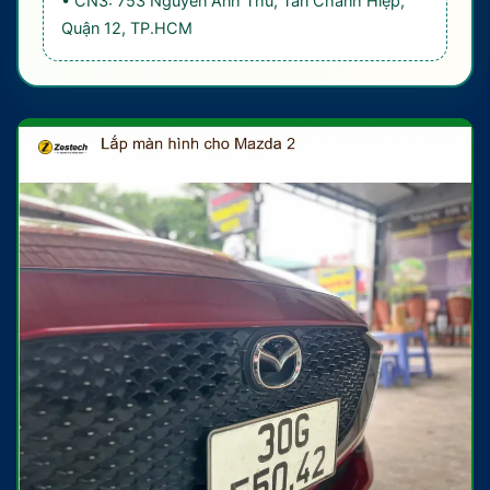
• CN3: 753 Nguyễn Ảnh Thủ, Tân Chánh Hiệp,
Quận 12, TP.HCM