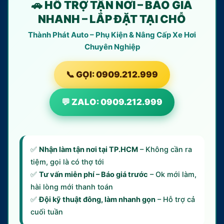
🚗 HỖ TRỢ TẬN NƠI – BÁO GIÁ
NHANH – LẮP ĐẶT TẠI CHỖ
Thành Phát Auto – Phụ Kiện & Nâng Cấp Xe Hơi
Chuyên Nghiệp
📞 GỌI: 0909.212.999
💬 ZALO: 0909.212.999
✅
Nhận làm tận nơi tại TP.HCM
– Không cần ra
tiệm, gọi là có thợ tới
✅
Tư vấn miễn phí – Báo giá trước
– Ok mới làm,
hài lòng mới thanh toán
✅
Đội kỹ thuật đông, làm nhanh gọn
– Hỗ trợ cả
cuối tuần