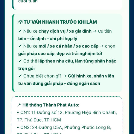
cuối tuần
💡 TƯ VẤN NHANH TRƯỚC KHI LÀM
✔ Nếu xe
chạy dịch vụ / xe gia đình
→ ưu tiên
bền – ổn định – chi phí hợp lý
✔ Nếu xe
mới / xe cá nhân / xe cao cấp
→ chọn
giải pháp cao cấp, đẹp và trải nghiệm tốt
✔ Có thể
lắp theo nhu cầu, làm từng phần hoặc
trọn gói
✔ Chưa biết chọn gì? →
Gửi hình xe, nhân viên
tư vấn đúng giải pháp – đúng ngân sách
📍
Hệ thống Thành Phát Auto:
• CN1: 11 Đường số 12, Phường Hiệp Bình Chánh,
TP. Thủ Đức, TP.HCM
• CN2: 24 Đường D5A, Phường Phước Long B,