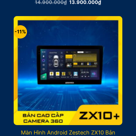
Giá
Giá
14.900.000
₫
13.900.000
₫
gốc
hiện
là:
tại
14.900.000₫.
là:
13.900.000₫.
-11%
Màn Hình Android Zestech ZX10 Bản