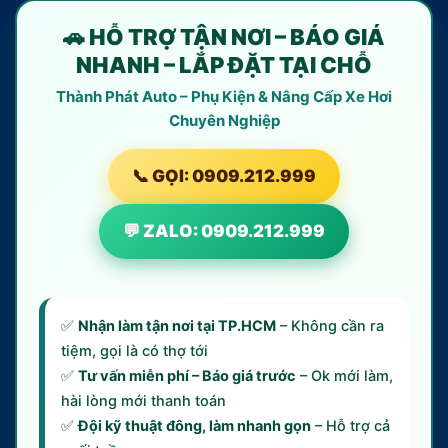
🚗 HỖ TRỢ TẬN NƠI – BÁO GIÁ
NHANH – LẮP ĐẶT TẠI CHỖ
Thành Phát Auto – Phụ Kiện & Nâng Cấp Xe Hơi
Chuyên Nghiệp
📞 GỌI: 0909.212.999
💬 ZALO: 0909.212.999
✅
Nhận làm tận nơi tại TP.HCM
– Không cần ra
tiệm, gọi là có thợ tới
✅
Tư vấn miễn phí – Báo giá trước
– Ok mới làm,
hài lòng mới thanh toán
✅
Đội kỹ thuật đông, làm nhanh gọn
– Hỗ trợ cả