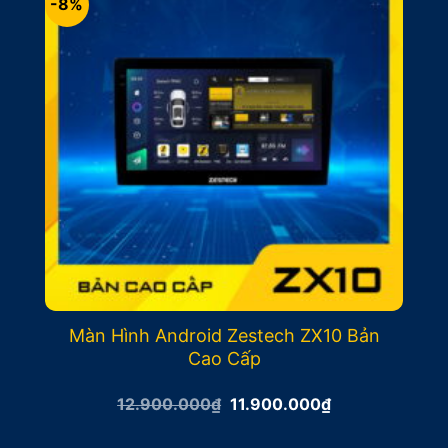
-8%
Màn Hình Android Zestech ZX10 Bản
Cao Cấp
Giá
Giá
12.900.000
₫
11.900.000
₫
gốc
hiện
là:
tại