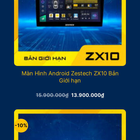
Màn Hình Android Zestech ZX10 Bản
Giới hạn
Giá
Giá
15.900.000
₫
13.900.000
₫
gốc
hiện
là:
tại
15.900.000₫.
là:
13.900.000₫.
-10%