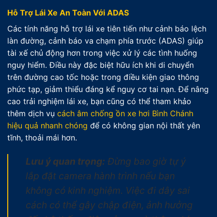
Hỗ Trợ Lái Xe An Toàn Với ADAS
Các tính năng hỗ trợ lái xe tiên tiến như cảnh báo lệch
làn đường, cảnh báo va chạm phía trước (ADAS) giúp
tài xế chủ động hơn trong việc xử lý các tình huống
nguy hiểm. Điều này đặc biệt hữu ích khi di chuyển
trên đường cao tốc hoặc trong điều kiện giao thông
phức tạp, giảm thiểu đáng kể nguy cơ tai nạn. Để nâng
cao trải nghiệm lái xe, bạn cũng có thể tham khảo
thêm dịch vụ
cách âm chống ồn xe hơi Bình Chánh
hiệu quả nhanh chóng
để có không gian nội thất yên
tĩnh, thoải mái hơn.
Lưu ý quan trọng:
Đừng bao giờ tự ý
lắp đặt camera hành trình nếu bạn
không có kinh nghiệm. Việc đi dây sai
cách có thể gây chập điện, ảnh hưởng