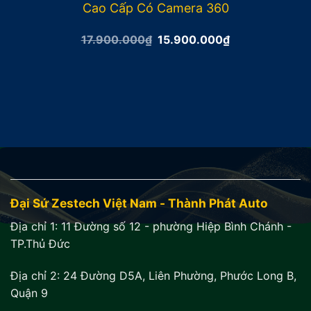
Cao Cấp Có Camera 360
Giá
Giá
17.900.000
₫
15.900.000
₫
gốc
hiện
là:
tại
17.900.000₫.
là:
15.900.000₫.
Đại Sứ Zestech Việt Nam - Thành Phát Auto
Địa chỉ 1:
11 Đường số 12 - phường Hiệp Bình Chánh -
TP.Thủ Đức
Địa chỉ 2:
24 Đường D5A, Liên Phường, Phước Long B,
Quận 9