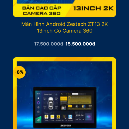
Màn Hình Android Zestech ZT13 2K
13inch Có Camera 360
Giá
Giá
17.500.000
₫
15.500.000
₫
gốc
hiện
là:
tại
17.500.000₫.
là:
15.500.000₫.
-8%