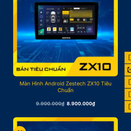
Màn Hình Android Zestech ZX10 Tiêu
Chuẩn
Giá
Giá
9.900.000
₫
8.900.000
₫
gốc
hiện
là:
tại
9.900.000₫.
là:
8.900.000₫.