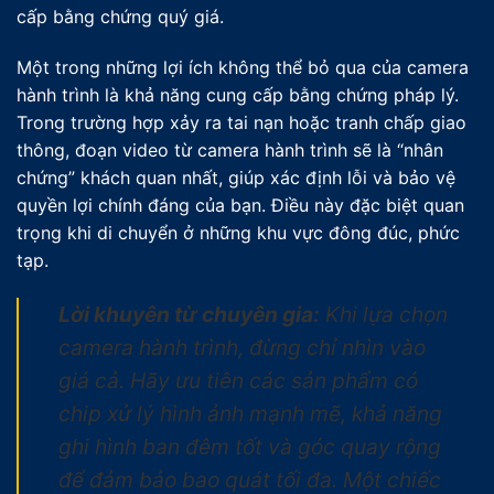
cấp bằng chứng quý giá.
Một trong những lợi ích không thể bỏ qua của camera
hành trình là khả năng cung cấp bằng chứng pháp lý.
Trong trường hợp xảy ra tai nạn hoặc tranh chấp giao
thông, đoạn video từ camera hành trình sẽ là “nhân
chứng” khách quan nhất, giúp xác định lỗi và bảo vệ
quyền lợi chính đáng của bạn. Điều này đặc biệt quan
trọng khi di chuyển ở những khu vực đông đúc, phức
tạp.
Lời khuyên từ chuyên gia:
Khi lựa chọn
camera hành trình, đừng chỉ nhìn vào
giá cả. Hãy ưu tiên các sản phẩm có
chip xử lý hình ảnh mạnh mẽ, khả năng
ghi hình ban đêm tốt và góc quay rộng
để đảm bảo bao quát tối đa. Một chiếc