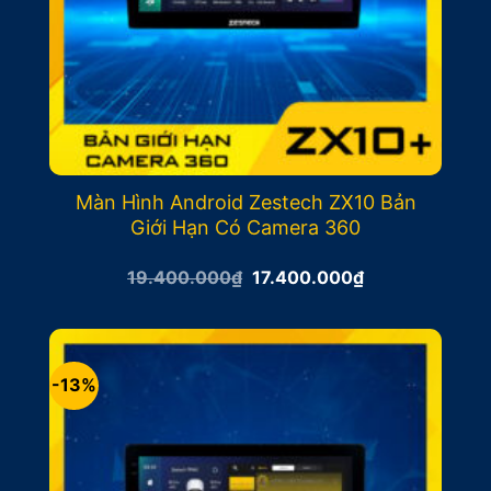
Màn Hình Android Zestech ZX10 Bản
Giới Hạn Có Camera 360
Giá
Giá
19.400.000
₫
17.400.000
₫
gốc
hiện
là:
tại
19.400.000₫.
là:
17.400.000₫.
-13%