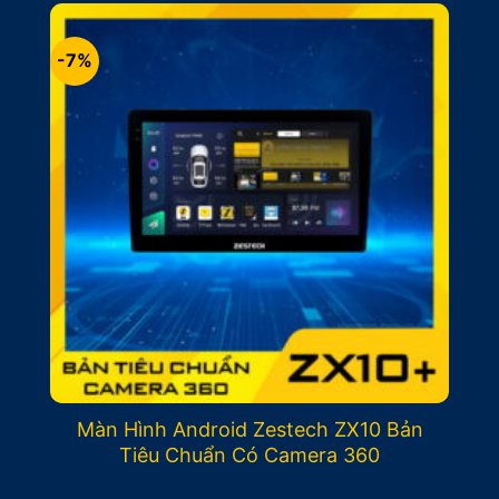
12.900.000₫.
là:
11.900.000₫.
-7%
Màn Hình Android Zestech ZX10 Bản
Tiêu Chuẩn Có Camera 360