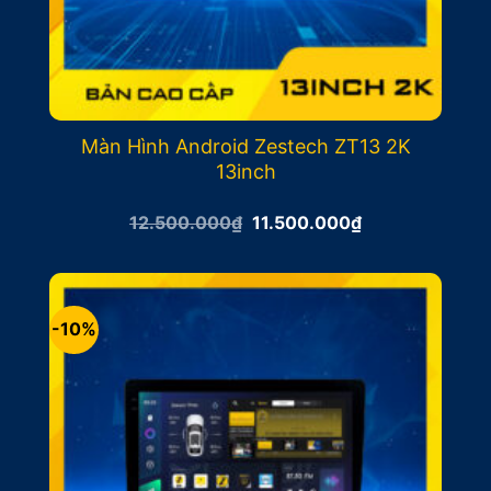
Màn Hình Android Zestech ZT13 2K
13inch
Giá
Giá
12.500.000
₫
11.500.000
₫
gốc
hiện
là:
tại
12.500.000₫.
là:
11.500.000₫.
-10%