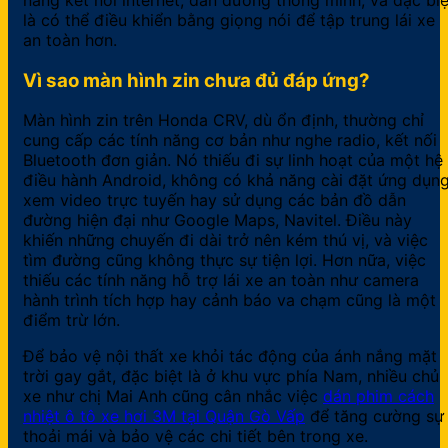
là có thể điều khiển bằng giọng nói để tập trung lái xe
an toàn hơn.
Vì sao màn hình zin chưa đủ đáp ứng?
Màn hình zin trên Honda CRV, dù ổn định, thường chỉ
cung cấp các tính năng cơ bản như nghe radio, kết nối
Bluetooth đơn giản. Nó thiếu đi sự linh hoạt của một hệ
điều hành Android, không có khả năng cài đặt ứng dụng
xem video trực tuyến hay sử dụng các bản đồ dẫn
đường hiện đại như Google Maps, Navitel. Điều này
khiến những chuyến đi dài trở nên kém thú vị, và việc
tìm đường cũng không thực sự tiện lợi. Hơn nữa, việc
thiếu các tính năng hỗ trợ lái xe an toàn như camera
hành trình tích hợp hay cảnh báo va chạm cũng là một
điểm trừ lớn.
Để bảo vệ nội thất xe khỏi tác động của ánh nắng mặt
trời gay gắt, đặc biệt là ở khu vực phía Nam, nhiều chủ
xe như chị Mai Anh cũng cân nhắc việc
dán phim cách
nhiệt ô tô xe hơi 3M tại Quận Gò Vấp
để tăng cường sự
thoải mái và bảo vệ các chi tiết bên trong xe.