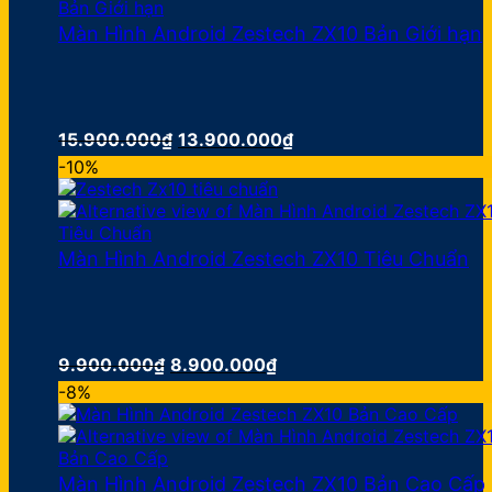
17.400.000₫.
Màn Hình Android Zestech ZX10 Bản Giới hạn
Giá
Giá
15.900.000
₫
13.900.000
₫
gốc
hiện
-10%
là:
tại
15.900.000₫.
là:
13.900.000₫.
Màn Hình Android Zestech ZX10 Tiêu Chuẩn
Giá
Giá
9.900.000
₫
8.900.000
₫
gốc
hiện
-8%
là:
tại
9.900.000₫.
là:
8.900.000₫.
Màn Hình Android Zestech ZX10 Bản Cao Cấp