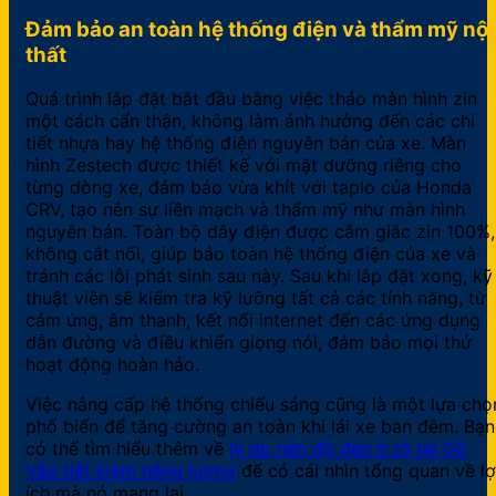
Đảm bảo an toàn hệ thống điện và thẩm mỹ nội
thất
Quá trình lắp đặt bắt đầu bằng việc tháo màn hình zin
một cách cẩn thận, không làm ảnh hưởng đến các chi
tiết nhựa hay hệ thống điện nguyên bản của xe. Màn
hình Zestech được thiết kế với mặt dưỡng riêng cho
từng dòng xe, đảm bảo vừa khít với taplo của Honda
CRV, tạo nên sự liền mạch và thẩm mỹ như màn hình
nguyên bản. Toàn bộ dây điện được cắm giắc zin 100%,
không cắt nối, giúp bảo toàn hệ thống điện của xe và
tránh các lỗi phát sinh sau này. Sau khi lắp đặt xong, kỹ
thuật viên sẽ kiểm tra kỹ lưỡng tất cả các tính năng, từ
cảm ứng, âm thanh, kết nối internet đến các ứng dụng
dẫn đường và điều khiển giọng nói, đảm bảo mọi thứ
hoạt động hoàn hảo.
Việc nâng cấp hệ thống chiếu sáng cũng là một lựa chọ
phổ biến để tăng cường an toàn khi lái xe ban đêm. Bạn
có thể tìm hiểu thêm về
lý do nên độ đèn ô tô tại Gò
Vấp tiết kiệm năng lượng
để có cái nhìn tổng quan về lợ
ích mà nó mang lại.