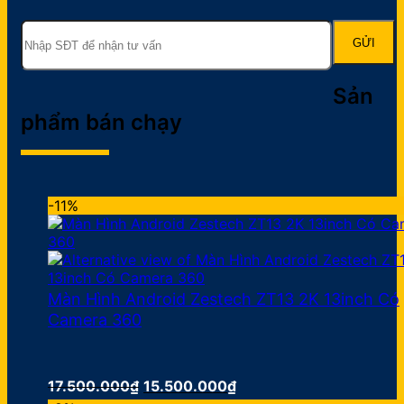
Sản
phẩm bán chạy
-11%
Màn Hình Android Zestech ZT13 2K 13inch Có
Camera 360
Giá
Giá
17.500.000
₫
15.500.000
₫
gốc
hiện