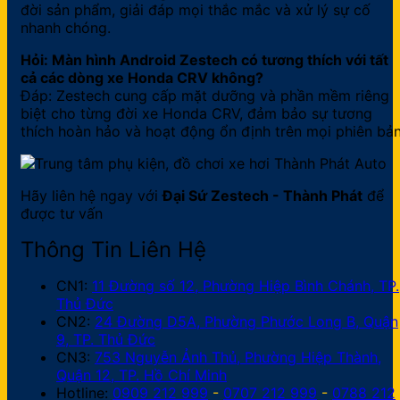
đời sản phẩm, giải đáp mọi thắc mắc và xử lý sự cố
nhanh chóng.
Hỏi: Màn hình Android Zestech có tương thích với tất
cả các dòng xe Honda CRV không?
Đáp: Zestech cung cấp mặt dưỡng và phần mềm riêng
biệt cho từng đời xe Honda CRV, đảm bảo sự tương
thích hoàn hảo và hoạt động ổn định trên mọi phiên bản
Hãy liên hệ ngay với
Đại Sứ Zestech - Thành Phát
để
được tư vấn
Thông Tin Liên Hệ
CN1:
11 Đường số 12, Phường Hiệp Bình Chánh, TP.
Thủ Đức
CN2:
24 Đường D5A, Phường Phước Long B, Quận
9, TP. Thủ Đức
CN3:
753 Nguyễn Ảnh Thủ, Phường Hiệp Thành,
Quận 12, TP. Hồ Chí Minh
Hotline:
0909 212 999
-
0707 212 999
-
0788 212