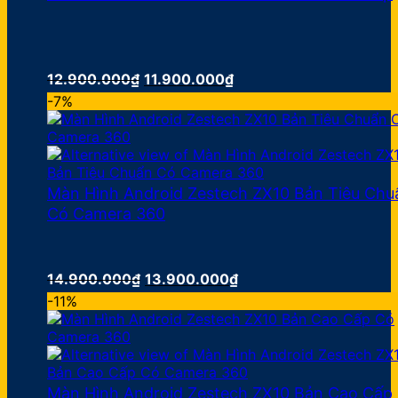
Giá
Giá
12.900.000
₫
11.900.000
₫
gốc
hiện
-7%
là:
tại
12.900.000₫.
là:
11.900.000₫.
Màn Hình Android Zestech ZX10 Bản Tiêu Chu
Có Camera 360
Giá
Giá
14.900.000
₫
13.900.000
₫
gốc
hiện
-11%
là:
tại
14.900.000₫.
là:
13.900.000₫.
Màn Hình Android Zestech ZX10 Bản Cao Cấp