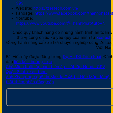
999
Website:
https://zestech.com.vn/
Fanpage:
https://www.facebook.com/thanhphataut
Youtube:
https://www.youtube.com/@ThanhPhatAutoVN
Chúc quý khách hàng có những hành trình an toàn v
thú vị cùng chiếc xe yêu quý của mình từ
Zestech
Đồng hành nâng cấp xe hơi chuyên nghiệp cùng Zestec
Việt Nam
Bài viết này được đăng trong
Dự Án Đã Triển Khai
. Đán
dấu
liên kết thường trực
.
Chú Minh Khôi lắp cảm biến áp suất lốp Honda CRV
Quận 8 lái xe an toàn.
Anh Khang bọc ghế da Mazda CX5 tại Hóc Môn để nội
thất thêm phần đẳng cấp