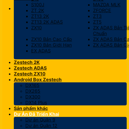
S100J
MAZDA MLK
ZT 2K
ZFORCE
ZT13 2K
ZT3
ZT13 2K ADAS
ZT5
ZX10
ZX ADAS Bản Ti
Chuẩn
ZX10 Bản Cao Cấp
ZX ADAS Bản C
ZX10 Bản Giới Hạn
ZX ADAS Bản Gi
EX ADAS
Zestech 2K
Zestech ADAS
Zestech ZX10
Android Box Zestech
DX165
DX265
DX300
DX14 Plus
Sản phẩm khác
Dự Án Đã Triển Khai
Dự án Quận 9
Dự án Quận 12