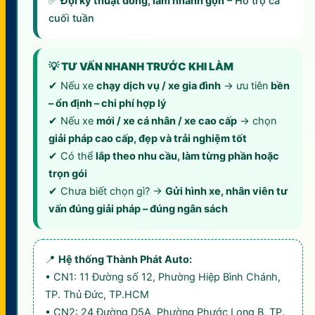
✅
Đội kỹ thuật đông, làm nhanh gọn
– Hỗ trợ cả
cuối tuần
💡 TƯ VẤN NHANH TRƯỚC KHI LÀM
✔ Nếu xe
chạy dịch vụ / xe gia đình
→ ưu tiên
bền
– ổn định – chi phí hợp lý
✔ Nếu xe
mới / xe cá nhân / xe cao cấp
→ chọn
giải pháp cao cấp, đẹp và trải nghiệm tốt
✔ Có thể
lắp theo nhu cầu, làm từng phần hoặc
trọn gói
✔ Chưa biết chọn gì? →
Gửi hình xe, nhân viên tư
vấn đúng giải pháp – đúng ngân sách
📍
Hệ thống Thành Phát Auto:
• CN1: 11 Đường số 12, Phường Hiệp Bình Chánh,
TP. Thủ Đức, TP.HCM
• CN2: 24 Đường D5A, Phường Phước Long B, TP.