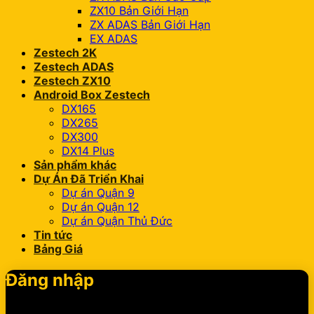
ZX10 Bản Giới Hạn
ZX ADAS Bản Giới Hạn
EX ADAS
Zestech 2K
Zestech ADAS
Zestech ZX10
Android Box Zestech
DX165
DX265
DX300
DX14 Plus
Sản phẩm khác
Dự Án Đã Triển Khai
Dự án Quận 9
Dự án Quận 12
Dự án Quận Thủ Đức
Tin tức
Bảng Giá
Đăng nhập
Bắt
Tên tài khoản hoặc địa chỉ email
*