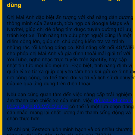
dùng
Chị Mai Anh đặc biệt ấn tượng với khả năng dẫn đường
thông minh của Zestech, tích hợp cả Google Maps và
Navitel, giúp chị dễ dàng tìm được tuyến đường tối ưu,
tránh kẹt xe. Tính năng tra cứu phạt nguội cũng là một
điểm cộng lớn, giúp chị chủ động kiểm tra và tránh
những rắc rối không đáng có. Khả năng kết nối 4G/WiFi
cho phép chị Mai Anh và gia đình thoải mái giải trí với
YouTube, nghe nhạc trực tuyến trên Spotify, hay cập
nhật tin tức mọi lúc mọi nơi. Đặc biệt, tính năng định vị
quản lý xe từ xa giúp chị yên tâm hơn khi gửi xe ở nhữn
nơi công cộng, có thể theo dõi vị trí và lịch sử di chuyể
của xe qua ứng dụng trên điện thoại.
Nếu bạn cũng quan tâm đến việc nâng cấp trải nghiệm
âm thanh cho chiếc xe của mình, việc
độ loa JBL cho ô
tô tại Quận Gò Vấp tận nơi
có thể là một lựa chọn đáng
cân nhắc, mang lại chất lượng âm thanh sống động và
chân thực hơn.
Về chi phí, Zestech luôn minh bạch và có nhiều chương