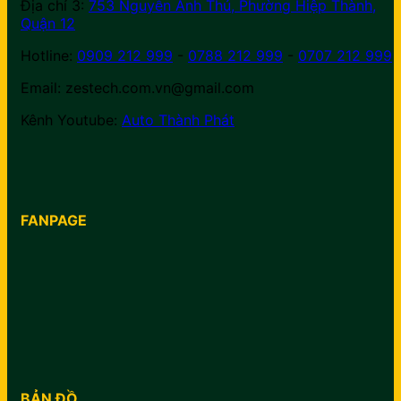
Địa chỉ 3:
753 Nguyễn Ảnh Thủ, Phường Hiệp Thành,
Quận 12
Hotline:
0909 212 999
-
0788 212 999
-
0707 212 999
Email: zestech.com.vn@gmail.com
Kênh Youtube:
Auto Thành Phát
FANPAGE
BẢN ĐỒ