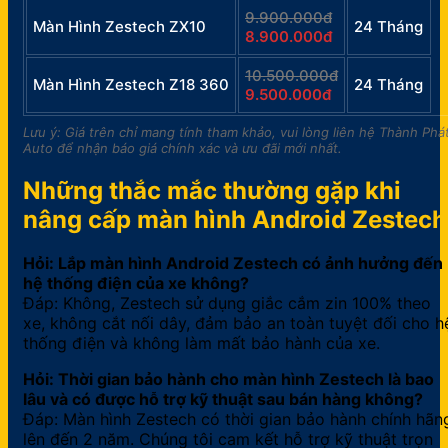
9.900.000đ
Màn Hình Zestech ZX10
24 Tháng
8.900.000đ
10.500.000đ
Màn Hình Zestech Z18 360
24 Tháng
9.500.000đ
Lưu ý: Giá trên chỉ mang tính tham khảo, vui lòng liên hệ Thành Phá
Auto để nhận báo giá chính xác và ưu đãi mới nhất.
Những thắc mắc thường gặp khi
nâng cấp màn hình Android Zestech
Hỏi: Lắp màn hình Android Zestech có ảnh hưởng đến
hệ thống điện của xe không?
Đáp: Không, Zestech sử dụng giắc cắm zin 100% theo
xe, không cắt nối dây, đảm bảo an toàn tuyệt đối cho h
thống điện và không làm mất bảo hành của xe.
Hỏi: Thời gian bảo hành cho màn hình Zestech là bao
lâu và có được hỗ trợ kỹ thuật sau bán hàng không?
Đáp: Màn hình Zestech có thời gian bảo hành chính hãn
lên đến 2 năm. Chúng tôi cam kết hỗ trợ kỹ thuật trọn