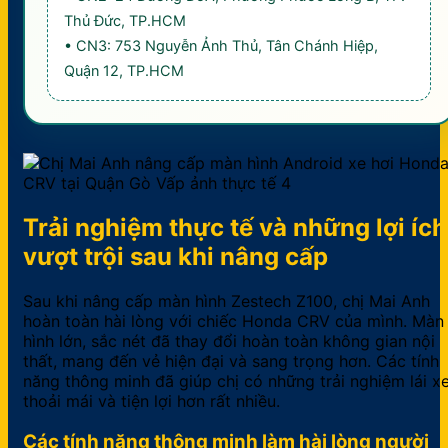
Thủ Đức, TP.HCM
• CN3: 753 Nguyễn Ảnh Thủ, Tân Chánh Hiệp,
Quận 12, TP.HCM
Trải nghiệm thực tế và những lợi ích
vượt trội sau khi nâng cấp
Sau khi nâng cấp màn hình Zestech Z100, chị Mai Anh
hoàn toàn hài lòng với chiếc Honda CRV của mình. Màn
hình lớn, sắc nét đã thay đổi hoàn toàn không gian nội
thất, mang đến vẻ hiện đại và sang trọng hơn. Các tính
năng thông minh đã giúp chị có những trải nghiệm lái x
thoải mái và tiện lợi hơn rất nhiều.
Các tính năng thông minh làm hài lòng người