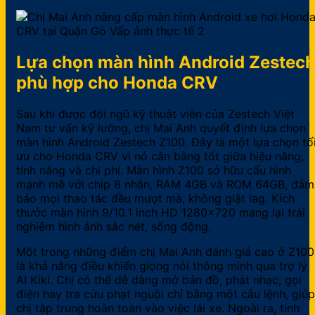
Lựa chọn màn hình Android Zestec
phù hợp cho Honda CRV
Sau khi được đội ngũ kỹ thuật viên của Zestech Việt
Nam tư vấn kỹ lưỡng, chị Mai Anh quyết định lựa chọn
màn hình Android Zestech Z100. Đây là một lựa chọn tố
ưu cho Honda CRV vì nó cân bằng tốt giữa hiệu năng,
tính năng và chi phí. Màn hình Z100 sở hữu cấu hình
mạnh mẽ với chip 8 nhân, RAM 4GB và ROM 64GB, đảm
bảo mọi thao tác đều mượt mà, không giật lag. Kích
thước màn hình 9/10.1 inch HD 1280×720 mang lại trải
nghiệm hình ảnh sắc nét, sống động.
Một trong những điểm chị Mai Anh đánh giá cao ở Z100
là khả năng điều khiển giọng nói thông minh qua trợ lý
AI Kiki. Chị có thể dễ dàng mở bản đồ, phát nhạc, gọi
điện hay tra cứu phạt nguội chỉ bằng một câu lệnh, giúp
chị tập trung hoàn toàn vào việc lái xe. Ngoài ra, tính