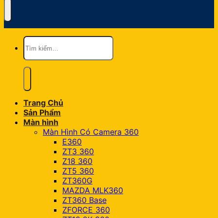
Tìm
kiếm:
Trang Chủ
Sản Phẩm
Màn hình
Màn Hình Có Camera 360
E360
ZT3 360
Z18 360
ZT5 360
ZT360G
MAZDA MLK360
ZT360 Base
ZFORCE 360