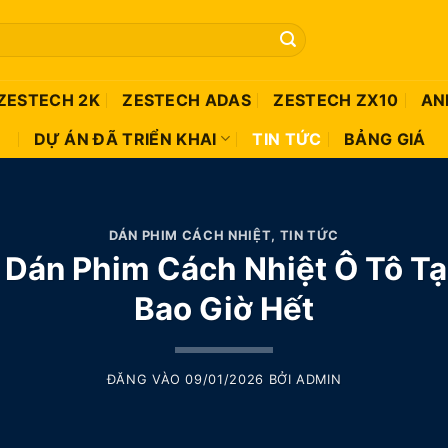
ZESTECH 2K
ZESTECH ADAS
ZESTECH ZX10
AN
DỰ ÁN ĐÃ TRIỂN KHAI
TIN TỨC
BẢNG GIÁ
DÁN PHIM CÁCH NHIỆT
,
TIN TỨC
 Dán Phim Cách Nhiệt Ô Tô Tạ
Bao Giờ Hết
ĐĂNG VÀO
09/01/2026
BỞI
ADMIN