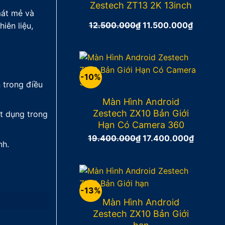
Zestech ZT13 2K 13inch
mát mẻ và
12.500.000
₫
Giá
11.500.000
₫
Giá
iên liệu,
gốc
hiện
là:
tại
12.500.000₫.
là:
11.500.
-10%
 trong điều
Màn Hình Android
Zestech ZX10 Bản Giới
ật dụng trong
Hạn Có Camera 360
19.400.000
₫
Giá
17.400.000
₫
Giá
nh.
gốc
hiện
là:
tại
19.400.000₫.
là:
17.400
-13%
Màn Hình Android
Zestech ZX10 Bản Giới