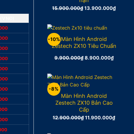
hạn
15.900.000
₫
Giá
13.900.000
₫
Giá
gốc
hiện
 (VNĐ)
là:
tại
.000
15.900.000₫.
là:
13.900
.000
Màn Hình Android
-10%
Zestech ZX10 Tiêu Chuẩn
.000
9.900.000
₫
Giá
8.900.000
₫
Giá
.000
gốc
hiện
.000
là:
tại
.000
9.900.000₫.
là:
8.900.0
-8%
.000
Màn Hình Android
.000
Zestech ZX10 Bản Cao
000
Cấp
12.900.000
₫
Giá
11.900.000
₫
Giá
.000
gốc
hiện
000
là:
tại