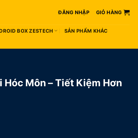
ĐĂNG NHẬP
GIỎ HÀNG
DROID BOX ZESTECH
SẢN PHẨM KHÁC
i Hóc Môn – Tiết Kiệm Hơn