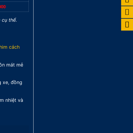
17.900.000₫.
là:
000
15.900
 cụ thể.
him cách
uôn mát mẻ
g xe, đồng
ảm nhiệt và