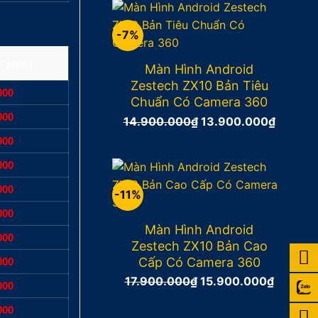
12.900.000₫.
là:
11.900.
-7%
 (VNĐ)
Màn Hình Android
Zestech ZX10 Bản Tiêu
000
Chuẩn Có Camera 360
000
14.900.000
₫
Giá
13.900.000
₫
Giá
gốc
hiện
000
là:
tại
000
14.900.000₫.
là:
000
13.900
-11%
000
Màn Hình Android
000
Zestech ZX10 Bản Cao
Cấp Có Camera 360
000
17.900.000
₫
Giá
15.900.000
₫
Giá
000
gốc
hiện
000
là:
tại