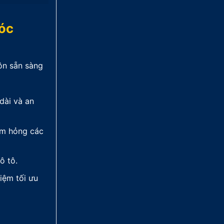
Hóc
ôn sẵn sàng
dài và an
àm hỏng các
ô tô.
iệm tối ưu